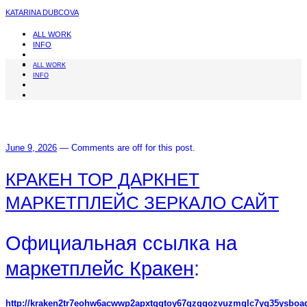
KATARINA DUBCOVA
ALL WORK
INFO
ALL WORK
INFO
June 9, 2026
—
Comments are off for this post.
КРАКЕН ТОР ДАРКНЕТ
МАРКЕТПЛЕЙС ЗЕРКАЛО САЙТ
Официальная ссылка на
маркетплейс Кракен
:
http://kraken2tr7eohw6acwwp2apxtgqtoy67gzggozvuzmglc7yq35ysboad