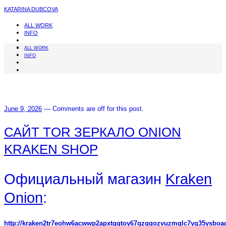
KATARINA DUBCOVA
ALL WORK
INFO
ALL WORK
INFO
June 9, 2026
—
Comments are off for this post.
САЙТ TOR ЗЕРКАЛО ONION
KRAKEN SHOP
Официальный магазин
Kraken
Onion
:
http://kraken2tr7eohw6acwwp2apxtgqtoy67gzggozvuzmglc7yq35ysboad