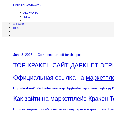
KATARINA DUBCOVA
ALL WORK
INFO
ALL WORK
INFO
June 8, 2026
—
Comments are off for this post.
ТОР КРАКЕН САЙТ ДАРКНЕТ ЗЕ
Официальная ссылка на
маркетпл
http://kraken2tr7eohw6acwwp2apxtgqtoy67gzggozvuzmglc7yq3
Как зайти на маркетплейс Кракен Т
Если вы ищете способ попасть на популярный маркетплейс Краке