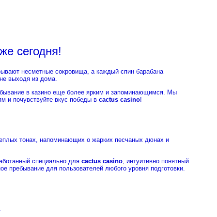
же сегодня!
рывают несметные сокровища, а каждый спин барабана
не выходя из дома.
ребывание в казино еще более ярким и запоминающимся. Мы
ям и почувствуйте вкус победы в
cactus casino
!
 теплых тонах, напоминающих о жарких песчаных дюнах и
работанный специально для
cactus casino
, интуитивно понятный
ное пребывание для пользователей любого уровня подготовки.
а