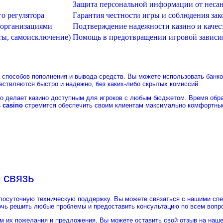
Защита персональной информации от неса
о регулятора
Гарантия честности игры и соблюдения зак
 организациями
Подтверждение надежности казино и качес
ты, самоисключение)
Помощь в предотвращении игровой зависи
способов пополнения и вывода средств. Вы можете использовать банко
ествляются быстро и надежно, без каких-либо скрытых комиссий.
 делает казино доступным для игроков с любым бюджетом. Время обраб
s casino
стремится обеспечить своим клиентам максимально комфортные
 связь
глосуточную техническую поддержку. Вы можете связаться с нашими спе
очь решить любые проблемы и предоставить консультацию по всем вопро
м их пожелания и предложения. Вы можете оставить свой отзыв на наш