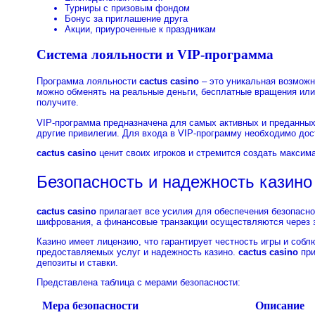
Турниры с призовым фондом
Бонус за приглашение друга
Акции, приуроченные к праздникам
Система лояльности и VIP-программа
Программа лояльности
cactus casino
– это уникальная возможн
можно обменять на реальные деньги, бесплатные вращения или
получите.
VIP-программа предназначена для самых активных и преданны
другие привилегии. Для входа в VIP-программу необходимо дос
cactus casino
ценит своих игроков и стремится создать максим
Безопасность и надежность казино
cactus casino
прилагает все усилия для обеспечения безопасн
шифрования, а финансовые транзакции осуществляются через 
Казино имеет лицензию, что гарантирует честность игры и со
предоставляемых услуг и надежность казино.
cactus casino
при
депозиты и ставки.
Представлена таблица с мерами безопасности:
Мера безопасности
Описание