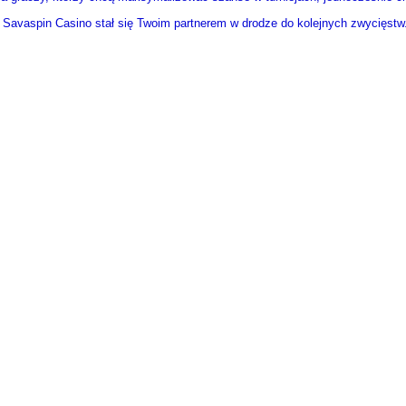
aby Savaspin Casino stał się Twoim partnerem w drodze do kolejnych zwycięst