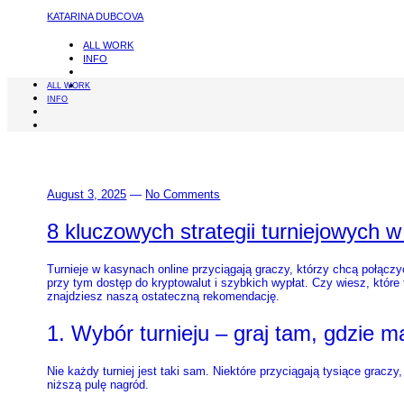
KATARINA DUBCOVA
ALL WORK
INFO
ALL WORK
INFO
August 3, 2025
—
No Comments
8 kluczowych strategii turniejowych 
Turnieje w kasynach online przyciągają graczy, którzy chcą połącz
przy tym dostęp do kryptowalut i szybkich wypłat. Czy wiesz, które
znajdziesz naszą ostateczną rekomendację.
1. Wybór turnieju – graj tam, gdzie 
Nie każdy turniej jest taki sam. Niektóre przyciągają tysiące gracz
niższą pulę nagród.