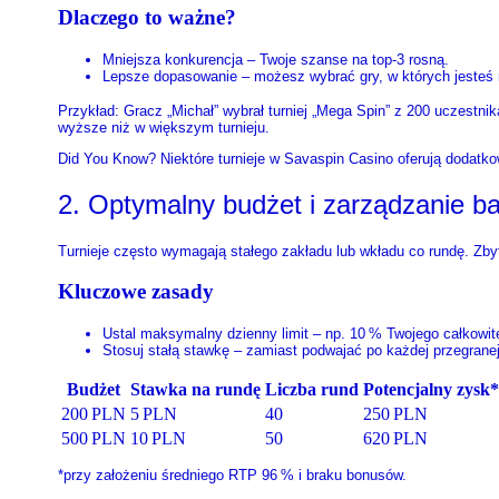
Dlaczego to ważne?
Mniejsza konkurencja – Twoje szanse na top‑3 rosną.
Lepsze dopasowanie – możesz wybrać gry, w których jesteś m
Przykład: Gracz „Michał” wybrał turniej „Mega Spin” z 200 uczestnik
wyższe niż w większym turnieju.
Did You Know? Niektóre turnieje w Savaspin Casino oferują dodatko
2. Optymalny budżet i zarządzanie b
Turnieje często wymagają stałego zakładu lub wkładu co rundę. Zb
Kluczowe zasady
Ustal maksymalny dzienny limit – np. 10 % Twojego całkowit
Stosuj stałą stawkę – zamiast podwajać po każdej przegranej
Budżet
Stawka na rundę
Liczba rund
Potencjalny zysk
200 PLN
5 PLN
40
250 PLN
500 PLN
10 PLN
50
620 PLN
*przy założeniu średniego RTP 96 % i braku bonusów.