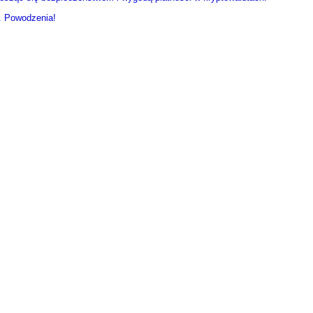
w. Powodzenia!