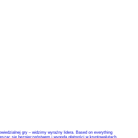
owiedzialnej gry – widzimy wyraźny lidera. Based on everything
iesząc się bezpieczeństwem i wygodą płatności w kryptowalutach.