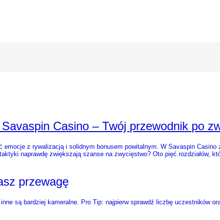
w Savaspin Casino – Twój przewodnik po z
yć emocje z rywalizacją i solidnym bonusem powitalnym. W Savaspin Casino z
 taktyki naprawdę zwiększają szanse na zwycięstwo? Oto pięć rozdziałów, któ
masz przewagę
y, inne są bardziej kameralne. Pro Tip: najpierw sprawdź liczbę uczestników o