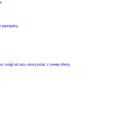
a.
 pieniędzy.
sz mógł od razu skorzystać z nowej oferty.