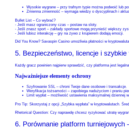
Wysokie wygrane – przy trafnym typie można podwoić lub pot
Zmienna zmienność – wymaga wiedzy o dyscyplinach i aktual
Bullet List – Co wybrać?
- Jeśli masz ograniczony czas – postaw na sloty.
- Jeśli znasz sport – zakłady sportowe mogą przynieść większy zys
- Jeśli lubisz interakcję – gry na żywo z krupierem dodają emocji.
Did You Know? Savaspin Casino umożliwia płatności w kryptowaluta
5. Bezpieczeństwo, licencje i szybki
Każdy gracz powinien najpierw sprawdzić, czy platforma jest legalna
Najważniejsze elementy ochrony
Szyfrowanie SSL – chroni Twoje dane osobowe i transakcje.
Weryfikacja tożsamości – zapobiega nadużyciom i praniu pie
Limit wypłat – możliwość ustawienia maksymalnej dziennej w
Pro Tip: Skorzystaj z opcji „Szybka wypłata” w kryptowalutach. Śre
Rhetorical Question: Czy naprawdę chcesz ryzykować utratę wygrane
6. Porównanie platform turniejowych 