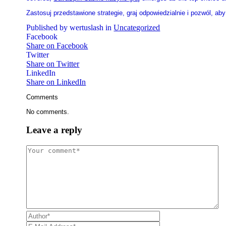
Zastosuj przedstawione strategie, graj odpowiedzialnie i pozwól, 
Published by wertuslash in
Uncategorized
Facebook
Share on Facebook
Twitter
Share on Twitter
LinkedIn
Share on LinkedIn
Comments
No comments.
Leave a reply