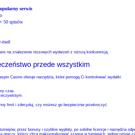
opularny serwis
o
+ 50 spinów
e‑mail
szans na znalezienie niszowych wydarzeń z niższą konkurencją.
ieczeństwo przede wszystkim
spin Casino oferuje narzędzia, które pomogą Ci kontrolować wydatki:
ny czas.
rzeczywistym.
enny limit i zdecyduj, czy możesz go bezpiecznie przekroczyć.
rniejów, przez bonusy i szybkie wypłaty, po solidne licencje i narzędzia odp
la graczy, którzy chcą maksymalizować szanse w turniejach, jednocześnie c