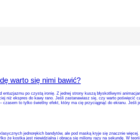
dę warto się nimi bawić?
d entuzjazmu po czystą ironię. Z jednej strony kuszą błyskotliwymi animacjam
bciej niż ekspres do kawy rano. Jeśli zastanawiasz się, czy warto poświęcić 
 czasem to tylko świetlny efekt, który ma cię przyciągnąć do ekranu. Jeśli
 klasycznych jednorękich bandytów, ale pod maską kryje się znacznie więcej.
lko że kostka jest niewidzialna i obraca się miliony razy na sekundę. W teor