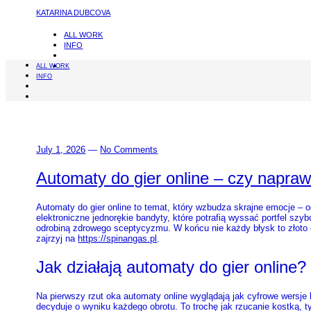
KATARINA DUBCOVA
ALL WORK
INFO
ALL WORK
INFO
July 1, 2026
—
No Comments
Automaty do gier online – czy napraw
Automaty do gier online to temat, który wzbudza skrajne emocje – o
elektroniczne jednorękie bandyty, które potrafią wyssać portfel szy
odrobiną zdrowego sceptycyzmu. W końcu nie każdy błysk to złoto –
zajrzyj na
https://spinangas.pl
.
Jak działają automaty do gier online?
Na pierwszy rzut oka automaty online wyglądają jak cyfrowe wersje
decyduje o wyniku każdego obrotu. To trochę jak rzucanie kostką, ty