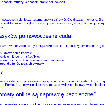
 – czasem mruczy, a czasem drapie bez powodu.
 z wpłaconych pieniędzy automat „powinien” zwrócić w dłuższym okresie. Brzmi
omiast to poziom ryzyka – niskie ryzyko oznacza częstsze, ale mniejsze wygr
ia.
klasyków po nowoczesne cuda
ami. Współczesne sloty oferują różnorodność, która przypomina bardziej bufe
, którzy cenią tradycję.
rdziej niż serial na Netflixie.
 główną, czasem do astronomicznych rozmiarów.
turę, dla fanów różnych światów.
a?
rto zaufać intuicji, a czasem lepiej przeczytać opinie. Sprawdź RTP, pozna
ka. Pamiętaj, że nawet najlepszy automat to wciąż gra losowa, więc nie plan
tomaty online są naprawdę bezpieczne?
, że legalne automaty online muszą spełniać określone wymogi. Jednak nie ka