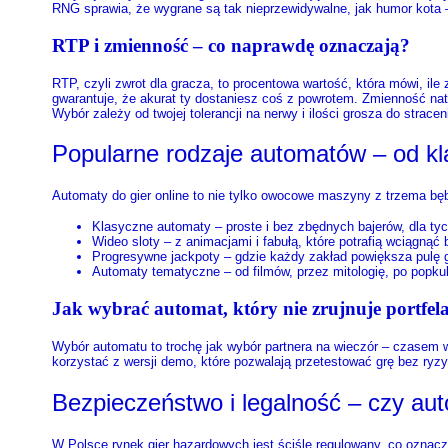
RNG sprawia, że wygrane są tak nieprzewidywalne, jak humor kota
RTP i zmienność – co naprawdę oznaczają?
RTP, czyli zwrot dla gracza, to procentowa wartość, która mówi, ile
gwarantuje, że akurat ty dostaniesz coś z powrotem. Zmienność nat
Wybór zależy od twojej tolerancji na nerwy i ilości grosza do stracen
Popularne rodzaje automatów – od 
Automaty do gier online to nie tylko owocowe maszyny z trzema bębn
Klasyczne automaty – proste i bez zbędnych bajerów, dla tych
Wideo sloty – z animacjami i fabułą, które potrafią wciągnąć ba
Progresywne jackpoty – gdzie każdy zakład powiększa pulę
Automaty tematyczne – od filmów, przez mitologię, po popkul
Jak wybrać automat, który nie zrujnuje portfel
Wybór automatu to trochę jak wybór partnera na wieczór – czasem wa
korzystać z wersji demo, które pozwalają przetestować grę bez ryzy
Bezpieczeństwo i legalność – czy au
W Polsce rynek gier hazardowych jest ściśle regulowany, co oznacza