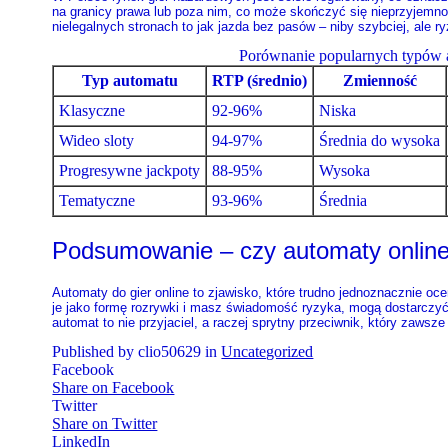
na granicy prawa lub poza nim, co może skończyć się nieprzyjemno
nielegalnych stronach to jak jazda bez pasów – niby szybciej, ale r
Porównanie popularnych typów 
Typ automatu
RTP (średnio)
Zmienność
Klasyczne
92-96%
Niska
Wideo sloty
94-97%
Średnia do wysoka
Progresywne jackpoty
88-95%
Wysoka
Tematyczne
93-96%
Średnia
Podsumowanie – czy automaty online
Automaty do gier online to zjawisko, które trudno jednoznacznie ocen
je jako formę rozrywki i masz świadomość ryzyka, mogą dostarczyć c
automat to nie przyjaciel, a raczej sprytny przeciwnik, który zawsz
Published by clio50629 in
Uncategorized
Facebook
Share on Facebook
Twitter
Share on Twitter
LinkedIn