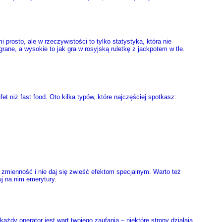
 prosto, ale w rzeczywistości to tylko statystyka, która nie
ane, a wysokie to jak gra w rosyjską ruletkę z jackpotem w tle.
t niż fast food. Oto kilka typów, które najczęściej spotkasz:
j zmienność i nie daj się zwieść efektom specjalnym. Warto też
uj na nim emerytury.
żdy operator jest wart twojego zaufania – niektóre strony działają