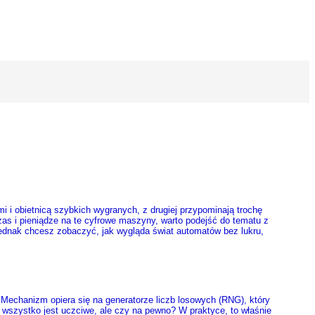
i i obietnicą szybkich wygranych, z drugiej przypominają trochę
czas i pieniądze na te cyfrowe maszyny, warto podejść do tematu z
 jednak chcesz zobaczyć, jak wygląda świat automatów bez lukru,
 Mechanizm opiera się na generatorze liczb losowych (RNG), który
ii wszystko jest uczciwe, ale czy na pewno? W praktyce, to właśnie