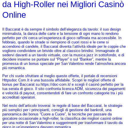
da High‑Roller nei Migliori Casinò
Online
Il Baccarat è da sempre il simbolo dell’eleganza da tavolo: il suo design
minimalista, la danza delle carte e la tensione di ogni mano lo rendono
perfetto per chi cerca un’esperienza di gioco raffinata ma accessibile. In
febbraio, quando le strade si riempiono di cuori rossi e le cene si
accendono di candele, il Baccarat diventa l’attività ideale per le coppie che
vogliono condividere un brivido oltre al classico brindisi. Immaginate di
sedervi davanti a un tavolo virtuale, con la musica jazz in sottofondo, e di
decidere insieme se puntare sul “Player” o sul “Banker”, mentre la
promessa di un bonus speciale per San Valentino rende l’atmosfera ancora
più romantica.
Per chi vuole sfruttare al meglio queste offerte, il portale di recensioni
Httpsdoc Com.It è una bussola affidabile. Scopri le migliori offerte di
bonus per Baccarat su https://doc-com.it/ e scegli il casinò perfetto per la
tua serata di gioco. Il sito confronta licenza ADM, sicurezza dei pagamenti
e velocità di payout, consentendoti di fare un confronto categorie tra i più
accreditati operatori.
Nel resto dell’articolo troverai: le regole di base del Baccarat, le strategie
più semplici per i principianti, consigli di gestione del bankroll, una
panoramica dei bonus “Cuore a Cuore”, le tecniche per passare da
giocatore occasionale a high‑roller, la classifica dei migliori casinò online
per una notte di San Valentino e suggerimenti per trasformare il tavolo da
gioco in un’esperienza davvero romantica.