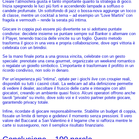
Creare l’atmosfera giusta è tanto importante quanto la strategia di gioco.
Inizia spegnendo le luci più forti e accendendo lampade a soffuso o
candele profumate. Un sottofondo di jazz o bossa‑nova aggiunge un tocco
di classe, mentre un cocktail a tema – ad esempio un “Love Martini” con
fragola e vermouth – rende la serata più intima.
Giocare in coppia può essere più divertente se si adottano puntate
condivise: decidete insieme se puntare sempre sul Banker o alternare con
il Player, tenendo traccia delle vincite su un foglio. Questo metodo
trasforma il gioco in una vera e propria collaborazione, dove ogni vittoria è
celebrata con un brindisi.
Se la mano finale porta a una grossa vincita, celebrate con un gesto
speciale: prenotate una cena gourmet, organizzate un weekend romantico
o regalate un gioiello simbolico. L’importante è trasformare il profitto in un
ricordo condiviso, non solo in denaro.
Per un’esperienza più “intima”, optate per i giochi
live
con croupier reali,
disponibili su tutti i casinò citati. La webcam ad alta definizione permette
di vedere il dealer, ascoltare il fruscio delle carte e interagire con altri
giocatori, creando un ambiente quasi fisico. Alcuni operatori offrono anche
tavoli “private” su invito, dove solo voi e il vostro partner potete giocare,
garantendo privacy totale.
Infine, ricordate di giocare responsabilmente. Stabilite un budget di coppia,
fissate un limite di tempo e godetevi il momento senza pressioni. Il vero
valore del Baccarat a San Valentino è il legame che si rafforza mentre le
carte si susseguono, non il semplice risultato finanziario.