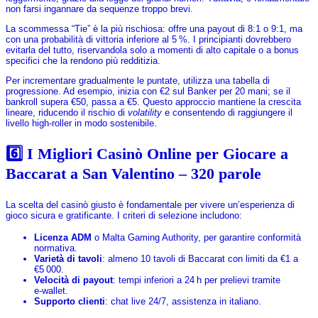
non farsi ingannare da sequenze troppo brevi.
La scommessa “Tie” è la più rischiosa: offre una payout di 8:1 o 9:1, ma
con una probabilità di vittoria inferiore al 5 %. I principianti dovrebbero
evitarla del tutto, riservandola solo a momenti di alto capitale o a bonus
specifici che la rendono più redditizia.
Per incrementare gradualmente le puntate, utilizza una tabella di
progressione. Ad esempio, inizia con €2 sul Banker per 20 mani; se il
bankroll supera €50, passa a €5. Questo approccio mantiene la crescita
lineare, riducendo il rischio di
volatility
e consentendo di raggiungere il
livello high‑roller in modo sostenibile.
6️⃣ I Migliori Casinò Online per Giocare a
Baccarat a San Valentino – 320 parole
La scelta del casinò giusto è fondamentale per vivere un’esperienza di
gioco sicura e gratificante. I criteri di selezione includono:
Licenza ADM
o Malta Gaming Authority, per garantire conformità
normativa.
Varietà di tavoli
: almeno 10 tavoli di Baccarat con limiti da €1 a
€5 000.
Velocità di payout
: tempi inferiori a 24 h per prelievi tramite
e‑wallet.
Supporto clienti
: chat live 24/7, assistenza in italiano.