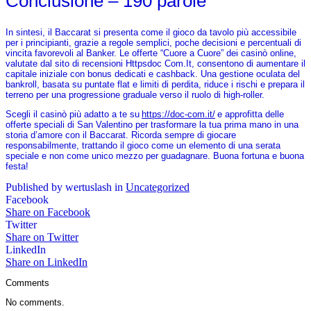
Conclusione – 190 parole
In sintesi, il Baccarat si presenta come il gioco da tavolo più accessibile
per i principianti, grazie a regole semplici, poche decisioni e percentuali di
vincita favorevoli al Banker. Le offerte “Cuore a Cuore” dei casinò online,
valutate dal sito di recensioni Httpsdoc Com.It, consentono di aumentare il
capitale iniziale con bonus dedicati e cashback. Una gestione oculata del
bankroll, basata su puntate flat e limiti di perdita, riduce i rischi e prepara il
terreno per una progressione graduale verso il ruolo di high‑roller.
Scegli il casinò più adatto a te su
https://doc-com.it/
e approfitta delle
offerte speciali di San Valentino per trasformare la tua prima mano in una
storia d’amore con il Baccarat. Ricorda sempre di giocare
responsabilmente, trattando il gioco come un elemento di una serata
speciale e non come unico mezzo per guadagnare. Buona fortuna e buona
festa!
Published by wertuslash in
Uncategorized
Facebook
Share on Facebook
Twitter
Share on Twitter
LinkedIn
Share on LinkedIn
Comments
No comments.