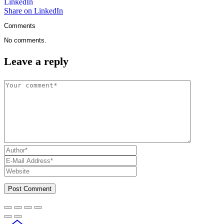
LinkedIn
Share on LinkedIn
Comments
No comments.
Leave a reply