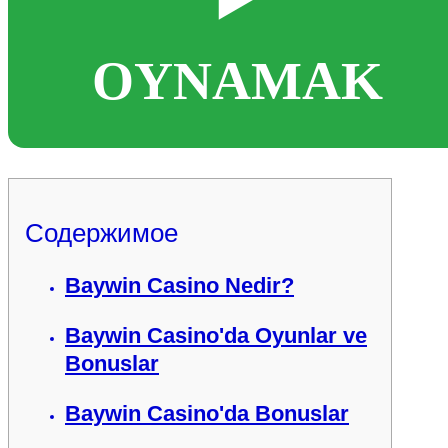
OYNAMAK
Содержимое
Baywin Casino Nedir?
Baywin Casino'da Oyunlar ve
Bonuslar
Baywin Casino'da Bonuslar