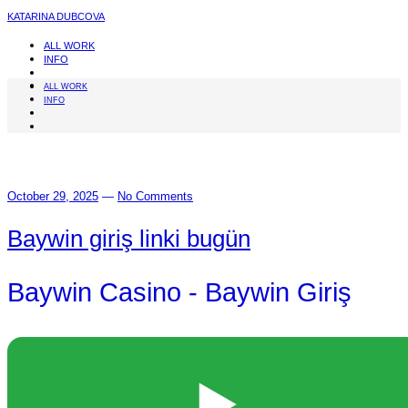
KATARINA DUBCOVA
ALL WORK
INFO
ALL WORK
INFO
October 29, 2025
—
No Comments
Baywin giriş linki bugün
Baywin Casino - Baywin Giriş
▶️