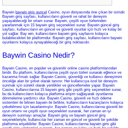
Baywin
baywin giriş guncel
Casino, oyun dünyasında öne çıkan bir isimdir.
Baywin giriş sayfası, kullanıcıların güvenli ve rahat bir deneyim
yaşayabileceği bir ortam sunar. Baywin, çeşitli oyun türlerinden
yararlanmak için 15 baywin giriş seçenekleri sunar. Baywin güncel giriş
sayfası, kullanıcıların en güncel ve güvenli oyunlar için hızlı ve kolay bir
yol sağlar. Bay win, kullanıcıların baywin giriş sayfasını kolayca
bulabilecekleri bir platformdur. Baywin giriş sayfası, kullanıcıların baywin
oyunlarını kolayca oynayabileceği bir giriş noktasıdır.
Baywin Casino Nedir?
Baywin Casino, en popüler ve güvenilir online casino platformlarından
biridir. Bu platform, kullanıcılarına çeşitli oyun türleri sunarak eğlence ve
kazanma fırsatı sağlar. Baywin Casino, güvenliği ve kullanıcı deneyimini
önceliğe alan bir şirket olarak tanınır. Her kullanıcıya özel bir deneyim
sunmak için sürekli olarak yenilikler ve güncellemeler yapar. Baywin
Casino, kullanıcılarına 15 baywin giriş gibi çeşitli giriş seçenekleri sunar,
bu da kullanıcıların kolayca platforma erişim sağlayarak oyunlarına
dönmelerine yardımcı olur. Baywin Casino, güvenli ve hızlı ödeme
sistemleri ile bilinen baywin ile birlikte, kullanıcıların kazançlarını kolayca
çekebilmesi için tasarlanmıştır. Baywin Casino, kullanıcılarına güvenli bir
oyun ortamı ve çeşitli oyun seçenekleri sunarak, her zaman en iyi
deneyim sunmayı amaçlar. Baywin giriş ve baywin güncel giriş
seçenekleriyle, kullanıcılar her zaman en güncel ve güvenli bir şekilde
platforma erişebilirler. Baywin Casino, kullanıcılarına baywin giris gibi