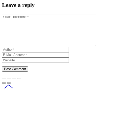
Leave a reply