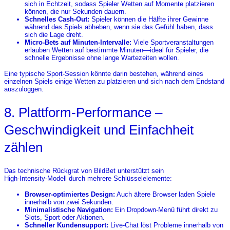
sich in Echtzeit, sodass Spieler Wetten auf Momente platzieren
können, die nur Sekunden dauern.
Schnelles Cash‑Out:
Spieler können die Hälfte ihrer Gewinne
während des Spiels abheben, wenn sie das Gefühl haben, dass
sich die Lage dreht.
Micro‑Bets auf Minuten‑Intervalle:
Viele Sportveranstaltungen
erlauben Wetten auf bestimmte Minuten—ideal für Spieler, die
schnelle Ergebnisse ohne lange Wartezeiten wollen.
Eine typische Sport‑Session könnte darin bestehen, während eines
einzelnen Spiels einige Wetten zu platzieren und sich nach dem Endstand
auszuloggen.
8. Plattform‑Performance –
Geschwindigkeit und Einfachheit
zählen
Das technische Rückgrat von BildBet unterstützt sein
High‑Intensity‑Modell durch mehrere Schlüsselelemente:
Browser‑optimiertes Design:
Auch ältere Browser laden Spiele
innerhalb von zwei Sekunden.
Minimalistische Navigation:
Ein Dropdown-Menü führt direkt zu
Slots, Sport oder Aktionen.
Schneller Kundensupport:
Live-Chat löst Probleme innerhalb von