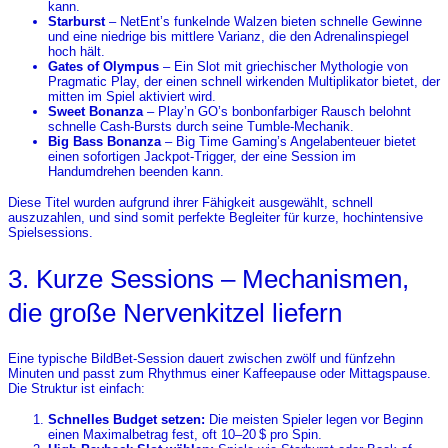
kann.
Starburst
– NetEnt’s funkelnde Walzen bieten schnelle Gewinne
und eine niedrige bis mittlere Varianz, die den Adrenalinspiegel
hoch hält.
Gates of Olympus
– Ein Slot mit griechischer Mythologie von
Pragmatic Play, der einen schnell wirkenden Multiplikator bietet, der
mitten im Spiel aktiviert wird.
Sweet Bonanza
– Play’n GO’s bonbonfarbiger Rausch belohnt
schnelle Cash‑Bursts durch seine Tumble-Mechanik.
Big Bass Bonanza
– Big Time Gaming’s Angelabenteuer bietet
einen sofortigen Jackpot-Trigger, der eine Session im
Handumdrehen beenden kann.
Diese Titel wurden aufgrund ihrer Fähigkeit ausgewählt, schnell
auszuzahlen, und sind somit perfekte Begleiter für kurze, hochintensive
Spielsessions.
3. Kurze Sessions – Mechanismen,
die große Nervenkitzel liefern
Eine typische BildBet-Session dauert zwischen zwölf und fünfzehn
Minuten und passt zum Rhythmus einer Kaffeepause oder Mittagspause.
Die Struktur ist einfach:
Schnelles Budget setzen:
Die meisten Spieler legen vor Beginn
einen Maximalbetrag fest, oft 10–20 $ pro Spin.