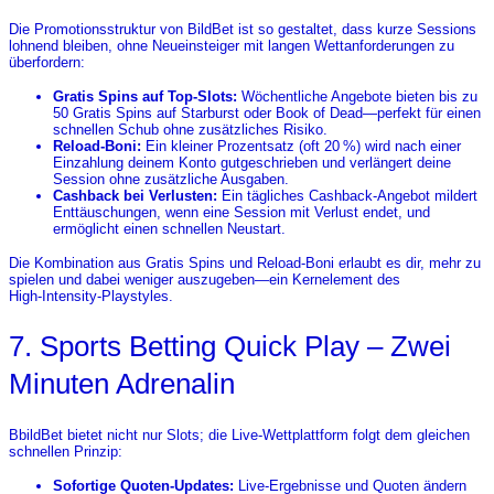
Die Promotionsstruktur von BildBet ist so gestaltet, dass kurze Sessions
lohnend bleiben, ohne Neueinsteiger mit langen Wettanforderungen zu
überfordern:
Gratis Spins auf Top‑Slots:
Wöchentliche Angebote bieten bis zu
50 Gratis Spins auf Starburst oder Book of Dead—perfekt für einen
schnellen Schub ohne zusätzliches Risiko.
Reload‑Boni:
Ein kleiner Prozentsatz (oft 20 %) wird nach einer
Einzahlung deinem Konto gutgeschrieben und verlängert deine
Session ohne zusätzliche Ausgaben.
Cashback bei Verlusten:
Ein tägliches Cashback-Angebot mildert
Enttäuschungen, wenn eine Session mit Verlust endet, und
ermöglicht einen schnellen Neustart.
Die Kombination aus Gratis Spins und Reload‑Boni erlaubt es dir, mehr zu
spielen und dabei weniger auszugeben—ein Kernelement des
High‑Intensity-Playstyles.
7. Sports Betting Quick Play – Zwei
Minuten Adrenalin
BbildBet bietet nicht nur Slots; die Live‑Wettplattform folgt dem gleichen
schnellen Prinzip:
Sofortige Quoten‑Updates:
Live‑Ergebnisse und Quoten ändern