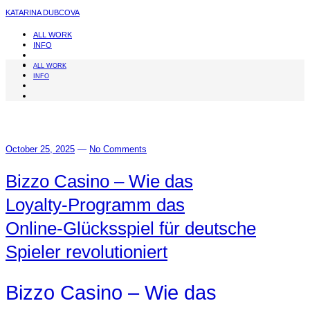
KATARINA DUBCOVA
ALL WORK
INFO
ALL WORK
INFO
October 25, 2025
—
No Comments
Bizzo Casino – Wie das
Loyalty‑Programm das
Online‑Glücksspiel für deutsche
Spieler revolutioniert
Bizzo Casino – Wie das