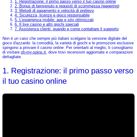
1. Registrazione: il primo passo verso il tuo casino online
2. Bonus di benvenuto e requisiti di scommessa (wagering)
3. Metodi di pagamento e velocità di prelievo
4. Sicurezza, licenze e gioco responsabile
5. L’esperienza mobile: app e sito ottimizzati
6. Il live casino e altri giochi speciali
7. Assistenza clienti: quando e come contattare il supporto
Non è un caso che sempre più italiani scelgano la versione digitale del
gioco d'azzardo: la comodità, la varietà di giochi e le promozioni esclusive
spingono a provare il
casino online
. Per orientarti al meglio, ti consigliamo
di visitare
oh-my-spins.it
, dove trovi recensioni aggiornate e comparazioni
dettagliate.
1. Registrazione: il primo passo verso
il tuo casino online