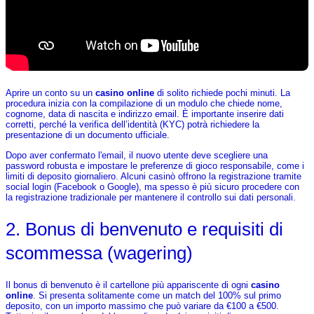
Aprire un conto su un
casino online
di solito richiede pochi minuti. La
procedura inizia con la compilazione di un modulo che chiede nome,
cognome, data di nascita e indirizzo email. È importante inserire dati
corretti, perché la verifica dell’identità (KYC) potrà richiedere la
presentazione di un documento ufficiale.
Dopo aver confermato l'email, il nuovo utente deve scegliere una
password robusta e impostare le preferenze di gioco responsabile, come i
limiti di deposito giornaliero. Alcuni casinò offrono la registrazione tramite
social login (Facebook o Google), ma spesso è più sicuro procedere con
la registrazione tradizionale per mantenere il controllo sui dati personali.
2. Bonus di benvenuto e requisiti di
scommessa (wagering)
Il bonus di benvenuto è il cartellone più appariscente di ogni
casino
online
. Si presenta solitamente come un match del 100% sul primo
deposito, con un importo massimo che può variare da €100 a €500.