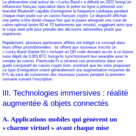
Le phénomène viral autour du « Lucky‑Band » a débuté en 2022 lorsqu’un
influenceur français spécialisé dans le poker en ligne a présenté son
bracelet Bluetooth capable d’enregistrer la fréquence cardiaque pendant
chaque main jouée sur un
casino français crypto
. Le dispositif affichait
une petite icône dorée chaque fois que le joueur atteignait une zone de
calme optimal (entre 60 et 70 battements par minute), suggérant ainsi que
le corps était prêt pour prendre des décisions rationnelles plutôt que
impulsives.
Rapidement, plusieurs partenaires affiliés ont intégré ce concept dans
leurs offres promotionnelles : ils offrent aux nouveaux inscrits un
« Lucky‑Band Starter Kit » incluant un QR code donnant accès à un bonus
sans dépôt de 0,001 BTC lorsqu’ils synchronisent leur wearable avec le
compte du casino. Flashcode.Fr a recensé ces promotions dans son
guide comparatif du
casino crypto liste
, montrant que les sites proposant
ce type d’intégration voient généralement une augmentation moyenne de
8 % du taux de conversion des nouveaux joueurs pendant la première
semaine suivant l’inscription.
III. Technologies immersives : réalité
augmentée & objets connectés
A. Applications mobiles qui génèrent un
« charme virtuel » avant chaque mise