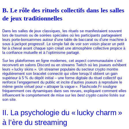
B. Le rôle des rituels collectifs dans les salles
de jeux traditionnelles
Dans les salles de jeux classiques, les rituels se manifestaient souvent
lors de tournois ou de soirées spéciales où les participants partageaient
leurs porte‑bonsammes autour d’une table de baccarat ou d’une machine à
sous à jackpot progressif. Le simple fait de voir son voisin placer un petit
fer à cheval avant chaque spin créait une atmosphère collective propice à
la confiance mutuelle et à l’optimisme partagé.
Sur les plateformes en ligne modernes, cet aspect communautaire s’est
reconverti en salons Discord ou en streams Twitch où les joueurs exhibent
leurs « lucky skins ». Un streamer populaire du secteur crypto montre
régulièrement son bracelet connecté qui vibre lorsqu’il obtient un gain
supérieur à 5 % du dépôt initial – une forme digitale du rituel collectif qui
renforce l’engagement du public et incite d’autres joueurs à reproduire le
même geste virtuel pour « attraper la vague ». Flashcode.Fr souligne
fréquemment ces dynamiques dans ses revues, expliquant comment elles
influencent le comportement de mise sur les
best crypto casino
listés sur
son site.
II. La psychologie du « lucky charm »
à l’ère du streaming