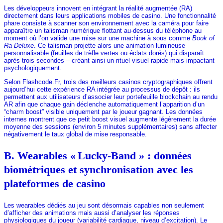
Les développeurs innovent en intégrant la réalité augmentée (RA)
directement dans leurs applications mobiles de casino. Une fonctionnalité
phare consiste à scanner son environnement avec la caméra pour faire
apparaître un talisman numérique flottant au-dessus du téléphone au
moment où l’on valide une mise sur une machine à sous comme
Book of
Ra Deluxe
. Ce talisman projette alors une animation lumineuse
personnalisable (feuilles de trèfle vertes ou éclats dorés) qui disparaît
après trois secondes – créant ainsi un rituel visuel rapide mais impactant
psychologiquement.
Selon Flashcode.Fr, trois des meilleurs casinos cryptographiques offrent
aujourd’hui cette expérience RA intégrée au processus de dépôt : ils
permettent aux utilisateurs d’associer leur portefeuille blockchain au rendu
AR afin que chaque gain déclenche automatiquement l’apparition d’un
“charm boost” visible uniquement par le joueur gagnant. Les données
internes montrent que ce petit boost visuel augmente légèrement la durée
moyenne des sessions (environ 5 minutes supplémentaires) sans affecter
négativement le taux global de mise responsable.
B. Wearables « Lucky‑Band » : données
biométriques et synchronisation avec les
plateformes de casino
Les wearables dédiés au jeu sont désormais capables non seulement
d’afficher des animations mais aussi d’analyser les réponses
physiologiques du joueur (variabilité cardiaque, niveau d’excitation). Le