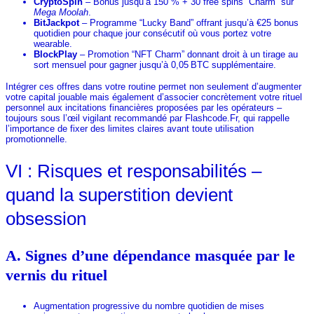
CryptoSpin
– Bonus jusqu’à 150 % + 30 free spins “Charm” sur
Mega Moolah
.
BitJackpot
– Programme “Lucky Band” offrant jusqu’à €25 bonus
quotidien pour chaque jour consécutif où vous portez votre
wearable.
BlockPlay
– Promotion “NFT Charm” donnant droit à un tirage au
sort mensuel pour gagner jusqu’à 0,05 BTC supplémentaire.
Intégrer ces offres dans votre routine permet non seulement d’augmenter
votre capital jouable mais également d’associer concrètement votre rituel
personnel aux incitations financières proposées par les opérateurs –
toujours sous l’œil vigilant recommandé par Flashcode.Fr, qui rappelle
l’importance de fixer des limites claires avant toute utilisation
promotionnelle.
VI : Risques et responsabilités –
quand la superstition devient
obsession
A. Signes d’une dépendance masquée par le
vernis du rituel
Augmentation progressive du nombre quotidien de mises