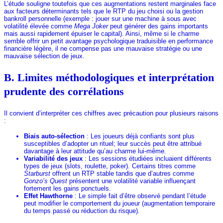
L’étude souligne toutefois que ces augmentations restent marginales face
aux facteurs déterminants tels que le RTP du jeu choisi ou la gestion
bankroll personnelle (exemple : jouer sur une machine à sous avec
volatilité élevée comme
Mega Joker
peut générer des gains importants
mais aussi rapidement épuiser le capital). Ainsi, même si le charme
semble offrir un petit avantage psychologique traduisible en performance
financière légère, il ne compense pas une mauvaise stratégie ou une
mauvaise sélection de jeux.
B. Limites méthodologiques et interprétation
prudente des corrélations
Il convient d’interpréter ces chiffres avec précaution pour plusieurs raisons
:
Biais auto‑sélection
: Les joueurs déjà confiants sont plus
susceptibles d’adopter un rituel; leur succès peut être attribué
davantage à leur attitude qu’au charme lui‑même.
Variabilité des jeux
: Les sessions étudiées incluaient différents
types de jeux (slots, roulette, poker). Certains titres comme
Starburst
offrent un RTP stable tandis que d’autres comme
Gonzo’s Quest
présentent une volatilité variable influençant
fortement les gains ponctuels.
Effet Hawthorne
: Le simple fait d’être observé pendant l’étude
peut modifier le comportement du joueur (augmentation temporaire
du temps passé ou réduction du risque).