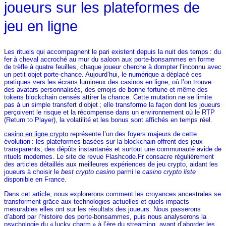
joueurs sur les plateformes de
jeu en ligne
Les rituels qui accompagnent le pari existent depuis la nuit des temps : du
fer à cheval accroché au mur du saloon aux porte‑bonsammes en forme
de trèfle à quatre feuilles, chaque joueur cherche à dompter l’inconnu avec
un petit objet porte‑chance. Aujourd’hui, le numérique a déplacé ces
pratiques vers les écrans lumineux des casinos en ligne, où l’on trouve
des avatars personnalisés, des emojis de bonne fortune et même des
tokens blockchain censés attirer la chance. Cette mutation ne se limite
pas à un simple transfert d’objet ; elle transforme la façon dont les joueurs
perçoivent le risque et la récompense dans un environnement où le RTP
(Return to Player), la volatilité et les bonus sont affichés en temps réel.
casino en ligne crypto
représente l’un des foyers majeurs de cette
évolution : les plateformes basées sur la blockchain offrent des jeux
transparents, des dépôts instantanés et surtout une communauté avide de
rituels modernes. Le site de revue Flashcode.Fr consacre régulièrement
des articles détaillés aux meilleures expériences de jeu crypto, aidant les
joueurs à choisir le
best crypto casino
parmi le
casino crypto liste
disponible en France.
Dans cet article, nous explorerons comment les croyances ancestrales se
transforment grâce aux technologies actuelles et quels impacts
mesurables elles ont sur les résultats des joueurs. Nous passerons
d’abord par l’histoire des porte‑bonsammes, puis nous analyserons la
psychologie du « lucky charm » à l’ère du streaming, avant d’aborder les