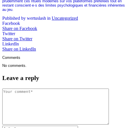
prudemment ces rituels modernes sur vos plateformes préférées tout en
restant conscient·e·s des limites psychologiques et financières inhérentes
au jeu.
Published by wertuslash in
Uncategorized
Facebook
Share on Facebook
Twitter
Share on Twitter
LinkedIn
Share on LinkedIn
Comments
No comments.
Leave a reply