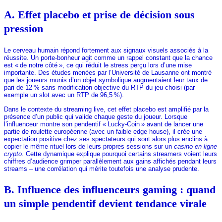
A. Effet placebo et prise de décision sous
pression
Le cerveau humain répond fortement aux signaux visuels associés à la
réussite. Un porte‑bonheur agit comme un rappel constant que la chance
est « de notre côté », ce qui réduit le stress perçu lors d’une mise
importante. Des études menées par l’Université de Lausanne ont montré
que les joueurs munis d’un objet symbolique augmentaient leur taux de
pari de 12 % sans modification objective du RTP du jeu choisi (par
exemple un slot avec un RTP de 96,5 %).
Dans le contexte du streaming live, cet effet placebo est amplifié par la
présence d’un public qui valide chaque geste du joueur. Lorsque
l’influenceur montre son pendentif « Lucky‑Coin » avant de lancer une
partie de roulette européenne (avec un faible edge house), il crée une
expectation positive chez ses spectateurs qui sont alors plus enclins à
copier le même rituel lors de leurs propres sessions sur un
casino en ligne
crypto
. Cette dynamique explique pourquoi certains streamers voient leurs
chiffres d’audience grimper parallèlement aux gains affichés pendant leurs
streams – une corrélation qui mérite toutefois une analyse prudente.
B. Influence des influenceurs gaming : quand
un simple pendentif devient tendance virale