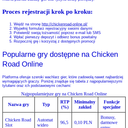
Proces rejestracji krok po kroku:
Wejdź na stronę
http://chickenroad-online.pl/
Wypełnij formularz rejestracyjny swoimi danymi
Potwierdź swoją tożsamość poprzez e-mail lub SMS
Wpłać pierwszy depozyt i odbierz bonus powitalny
Rozpocznij grę i korzystaj z dostępnych promocji
Popularne gry dostępne na Chicken
Road Online
Platforma oferuje szeroki wachlarz gier, które zadowolą nawet najbardziej
wymagających graczy. Poniżej znajduje się tabela z najpopularniejszymi
tytułami oraz ich podstawowymi cechami:
Najpopularniejsze gry na Chicken Road Online
RTP
Minimalny
Funkcje
Nazwa gry
Typ
(%)
zakład
specjalne
Bonusy,
Chicken Road
Automat
96,5
0,10 PLN
darmowe
Slot
wideo
spiny