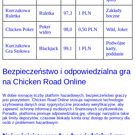
Kurczakowa
Zakłady
Ruletka
97,3
1 PLN
Ruletka
boczne
Poker
Chicken Poker
98,0
0,50 PLN
Wild, Joker
wideo
Podwójne
Kurczakowa
Blackjack
99,1
1 PLN
karty,
Gra Stołowa
poddanie
Bezpieczeństwo i odpowiedzialna gra
na Chicken Road Online
W dobie rosnącej liczby platform hazardowych, bezpieczeństwo graczy
jest priorytetem. Chicken Road Online stosuje najnowsze technologie
szyfrowania danych oraz rygorystyczne procedury weryfikacyjne, aby
zapewnić ochronę informacji osobistych i finansowych użytkowników.
Ponadto, platforma promuje odpowiedzialną grę, oferując narzędzia takie
jak limity depozytów, czasowe blokady konta oraz dostęp do pomocy dla
osób z problemem hazardowym.