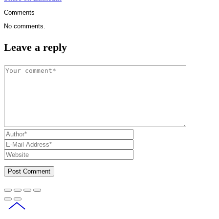
Comments
No comments.
Leave a reply