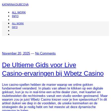
KATARINA DUBCOVA
ALL WORK
INFO
ALL WORK
INFO
November 20, 2025
—
No Comments
De Ultieme Gids voor Live
Casino‑ervaringen bij Wbetz Casino
Live casino‑spellen hebben de manier waarop we online gokken
fundamenteel veranderd. In plaats van alleen te klikken op een digitale
gokkast, kun je nu in real‑time een echte dealer zien, met kaarten en
roulettewielen die rechtstreeks vanuit een studio worden gestreamd. Maar
waarom zou je juist Wbetz Casino kiezen voor je live spelavontuur? In dit
artikel duiken we diep in de voordelen, de unieke kenmerken en de
strategieën die je nodig hebt om het meeste uit deze dynamische
omgeving te halen.