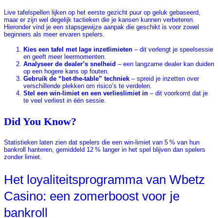
Live tafelspellen lijken op het eerste gezicht puur op geluk gebaseerd,
maar er zijn wel degelijk tactieken die je kansen kunnen verbeteren.
Hieronder vind je een stapsgewijze aanpak die geschikt is voor zowel
beginners als meer ervaren spelers.
Kies een tafel met lage inzetlimieten
– dit verlengt je speelsessie
en geeft meer leermomenten.
Analyseer de dealer’s snelheid
– een langzame dealer kan duiden
op een hogere kans op fouten.
Gebruik de “bet‑the‑table” techniek
– spreid je inzetten over
verschillende plekken om risico’s te verdelen.
Stel een win‑limiet en een verlieslimiet in
– dit voorkomt dat je
te veel verliest in één sessie.
Did You Know?
Statistieken laten zien dat spelers die een win‑limiet van 5 % van hun
bankroll hanteren, gemiddeld 12 % langer in het spel blijven dan spelers
zonder limiet.
Het loyaliteitsprogramma van Wbetz
Casino: een zomerboost voor je
bankroll