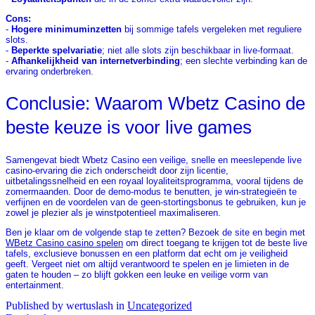
Cons:
-
Hogere minimuminzetten
bij sommige tafels vergeleken met reguliere
slots.
-
Beperkte spelvariatie
; niet alle slots zijn beschikbaar in live‑formaat.
-
Afhankelijkheid van internetverbinding
; een slechte verbinding kan de
ervaring onderbreken.
Conclusie: Waarom Wbetz Casino de
beste keuze is voor live games
Samengevat biedt Wbetz Casino een veilige, snelle en meeslepende live
casino‑ervaring die zich onderscheidt door zijn licentie,
uitbetalingssnelheid en een royaal loyaliteitsprogramma, vooral tijdens de
zomermaanden. Door de demo‑modus te benutten, je win‑strategieën te
verfijnen en de voordelen van de geen‑stortingsbonus te gebruiken, kun je
zowel je plezier als je winstpotentieel maximaliseren.
Ben je klaar om de volgende stap te zetten? Bezoek de site en begin met
WBetz Casino casino spelen
om direct toegang te krijgen tot de beste live
tafels, exclusieve bonussen en een platform dat echt om je veiligheid
geeft. Vergeet niet om altijd verantwoord te spelen en je limieten in de
gaten te houden – zo blijft gokken een leuke en veilige vorm van
entertainment.
Published by wertuslash in
Uncategorized