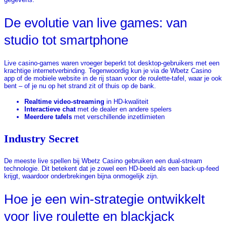
De evolutie van live games: van
studio tot smartphone
Live casino‑games waren vroeger beperkt tot desktop‑gebruikers met een
krachtige internetverbinding. Tegenwoordig kun je via de Wbetz Casino
app of de mobiele website in de rij staan voor de roulette‑tafel, waar je ook
bent – of je nu op het strand zit of thuis op de bank.
Realtime video‑streaming
in HD‑kwaliteit
Interactieve chat
met de dealer en andere spelers
Meerdere tafels
met verschillende inzetlimieten
Industry Secret
De meeste live spellen bij Wbetz Casino gebruiken een dual‑stream
technologie. Dit betekent dat je zowel een HD‑beeld als een back‑up‑feed
krijgt, waardoor onderbrekingen bijna onmogelijk zijn.
Hoe je een win‑strategie ontwikkelt
voor live roulette en blackjack