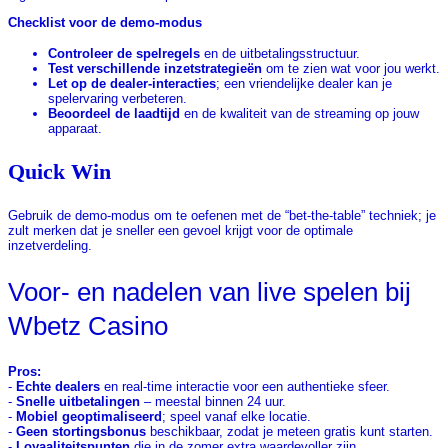
Checklist voor de demo‑modus
Controleer de spelregels
en de uitbetalingsstructuur.
Test verschillende inzetstrategieën
om te zien wat voor jou werkt.
Let op de dealer‑interacties
; een vriendelijke dealer kan je
spelervaring verbeteren.
Beoordeel de laadtijd
en de kwaliteit van de streaming op jouw
apparaat.
Quick Win
Gebruik de demo‑modus om te oefenen met de “bet‑the‑table” techniek; je
zult merken dat je sneller een gevoel krijgt voor de optimale
inzetverdeling.
Voor‑ en nadelen van live spelen bij
Wbetz Casino
Pros:
-
Echte dealers
en real‑time interactie voor een authentieke sfeer.
-
Snelle uitbetalingen
– meestal binnen 24 uur.
-
Mobiel geoptimaliseerd
; speel vanaf elke locatie.
-
Geen stortingsbonus
beschikbaar, zodat je meteen gratis kunt starten.
-
Loyaaliteitspunten
die in de zomer extra waardevoller zijn.