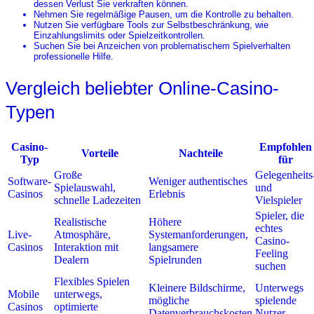
dessen Verlust Sie verkraften können.
Nehmen Sie regelmäßige Pausen, um die Kontrolle zu behalten.
Nutzen Sie verfügbare Tools zur Selbstbeschränkung, wie
Einzahlungslimits oder Spielzeitkontrollen.
Suchen Sie bei Anzeichen von problematischem Spielverhalten
professionelle Hilfe.
Vergleich beliebter Online-Casino-
Typen
Casino-
Empfohlen
Vorteile
Nachteile
Typ
für
Große
Gelegenheits
Software-
Weniger authentisches
Spielauswahl,
und
Casinos
Erlebnis
schnelle Ladezeiten
Vielspieler
Spieler, die
Realistische
Höhere
echtes
Live-
Atmosphäre,
Systemanforderungen,
Casino-
Casinos
Interaktion mit
langsamere
Feeling
Dealern
Spielrunden
suchen
Flexibles Spielen
Kleinere Bildschirme,
Unterwegs
Mobile
unterwegs,
mögliche
spielende
Casinos
optimierte
Datenverbrauchskosten
Nutzer