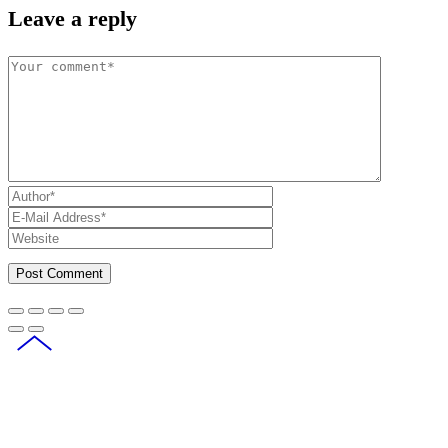
Leave a reply