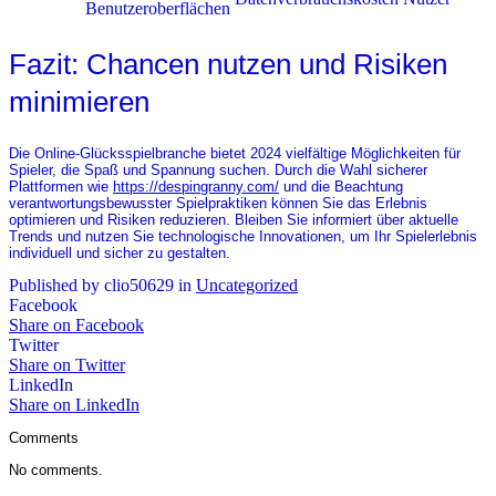
Benutzeroberflächen
Fazit: Chancen nutzen und Risiken
minimieren
Die Online-Glücksspielbranche bietet 2024 vielfältige Möglichkeiten für
Spieler, die Spaß und Spannung suchen. Durch die Wahl sicherer
Plattformen wie
https://despingranny.com/
und die Beachtung
verantwortungsbewusster Spielpraktiken können Sie das Erlebnis
optimieren und Risiken reduzieren. Bleiben Sie informiert über aktuelle
Trends und nutzen Sie technologische Innovationen, um Ihr Spielerlebnis
individuell und sicher zu gestalten.
Published by clio50629 in
Uncategorized
Facebook
Share on Facebook
Twitter
Share on Twitter
LinkedIn
Share on LinkedIn
Comments
No comments.