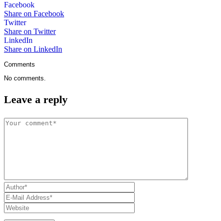
Facebook
Share on Facebook
Twitter
Share on Twitter
LinkedIn
Share on LinkedIn
Comments
No comments.
Leave a reply