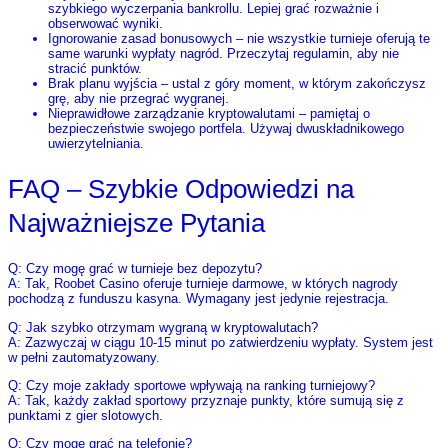
szybkiego wyczerpania bankrollu. Lepiej grać rozważnie i
obserwować wyniki.
Ignorowanie zasad bonusowych – nie wszystkie turnieje oferują te
same warunki wypłaty nagród. Przeczytaj regulamin, aby nie
stracić punktów.
Brak planu wyjścia – ustal z góry moment, w którym zakończysz
grę, aby nie przegrać wygranej.
Nieprawidłowe zarządzanie kryptowalutami – pamiętaj o
bezpieczeństwie swojego portfela. Używaj dwuskładnikowego
uwierzytelniania.
FAQ – Szybkie Odpowiedzi na
Najważniejsze Pytania
Q: Czy mogę grać w turnieje bez depozytu?
A: Tak, Roobet Casino oferuje turnieje darmowe, w których nagrody
pochodzą z funduszu kasyna. Wymagany jest jedynie rejestracja.
Q: Jak szybko otrzymam wygraną w kryptowalutach?
A: Zazwyczaj w ciągu 10‑15 minut po zatwierdzeniu wypłaty. System jest
w pełni zautomatyzowany.
Q: Czy moje zakłady sportowe wpływają na ranking turniejowy?
A: Tak, każdy zakład sportowy przyznaje punkty, które sumują się z
punktami z gier slotowych.
Q: Czy mogę grać na telefonie?