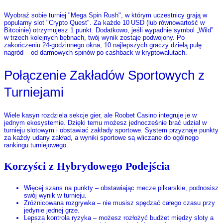
Wyobraź sobie turniej "Mega Spin Rush", w którym uczestnicy grają w
popularny slot "Crypto Quest". Za każde 10 USD (lub równowartość w
Bitcoinie) otrzymujesz 1 punkt. Dodatkowo, jeśli wypadnie symbol „Wild”
w trzech kolejnych bębnach, twój wynik zostaje podwojony. Po
zakończeniu 24‑godzinnego okna, 10 najlepszych graczy dzielą pulę
nagród – od darmowych spinów po cashback w kryptowalutach.
Połączenie Zakładów Sportowych z
Turniejami
Wiele kasyn rozdziela sekcje gier, ale Roobet Casino integruje je w
jednym ekosystemie. Dzięki temu możesz jednocześnie brać udział w
turnieju slotowym i obstawiać zakłady sportowe. System przyznaje punkty
za każdy udany zakład, a wyniki sportowe są wliczane do ogólnego
rankingu turniejowego.
Korzyści z Hybrydowego Podejścia
Więcej szans na punkty – obstawiając mecze piłkarskie, podnosisz
swój wynik w turnieju.
Zróżnicowana rozgrywka – nie musisz spędzać całego czasu przy
jedynie jednej grze.
Lepsza kontrola ryzyka – możesz rozłożyć budżet między sloty a