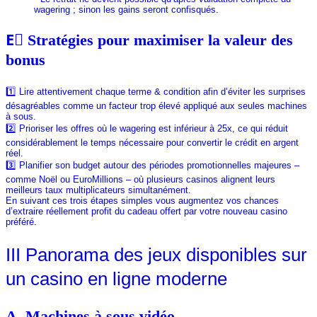
wagering ; sinon les gains seront confisqués.
E️⃣ Stratégies pour maximiser la valeur des
bonus
1️⃣ Lire attentivement chaque terme & condition afin d’éviter les surprises
désagréables comme un facteur trop élevé appliqué aux seules machines
à sous.
2️⃣ Prioriser les offres où le wagering est inférieur à 25x, ce qui réduit
considérablement le temps nécessaire pour convertir le crédit en argent
réel.
3️⃣ Planifier son budget autour des périodes promotionnelles majeures –
comme Noël ou EuroMillions – où plusieurs casinos alignent leurs
meilleurs taux multiplicateurs simultanément.
En suivant ces trois étapes simples vous augmentez vos chances
d’extraire réellement profit du cadeau offert par votre nouveau casino
préféré.
III Panorama des jeux disponibles sur
un casino en ligne moderne
A. Machines à sous vidéo