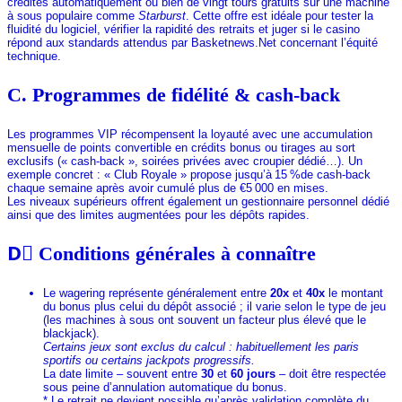
crédités automatiquement ou bien de vingt tours gratuits sur une machine
à sous populaire comme
Starburst
. Cette offre est idéale pour tester la
fluidité du logiciel, vérifier la rapidité des retraits et juger si le casino
répond aux standards attendus par Basketnews.Net concernant l’équité
technique.
C. Programmes de fidélité & cash‑back
Les programmes VIP récompensent la loyauté avec une accumulation
mensuelle de points convertible en crédits bonus ou tirages au sort
exclusifs (« cash‑back », soirées privées avec croupier dédié…). Un
exemple concret : « Club Royale » propose jusqu’à 15 %​de cash‑back
chaque semaine après avoir cumulé plus de €5 000 en mises.
Les niveaux supérieurs offrent également un gestionnaire personnel dédié
ainsi que des limites augmentées pour les dépôts rapides.
D️⃣ Conditions générales à connaître
Le wagering représente généralement entre
20x
et
40x
le montant
du bonus plus celui du dépôt associé ; il varie selon le type de jeu
(les machines à sous ont souvent un facteur plus élevé que le
blackjack).
Certains jeux sont exclus du calcul : habituellement les paris
sportifs ou certains jackpots progressifs.
La date limite – souvent entre
30
et
60 jours
– doit être respectée
sous peine d’annulation automatique du bonus.
* Le retrait ne devient possible qu’après validation complète du