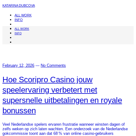
KATARINA DUBCOVA
ALL WORK
INFO
ALL WORK
INFO
February 12, 2026
—
No Comments
Hoe Scoripro Casino jouw
speelervaring verbetert met
supersnelle uitbetalingen en royale
bonussen
Veel Nederlandse spelers ervaren frustratie wanneer winsten dagen of
zelfs weken op zich laten wachten. Een onderzoek van de Nederlandse
gokcommissie toont aan dat 68 % van online casino‑gebruikers