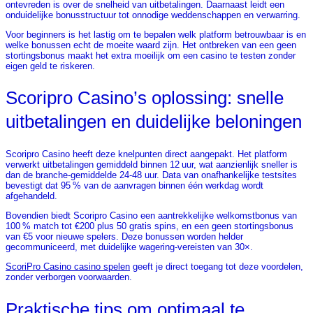
ontevreden is over de snelheid van uitbetalingen. Daarnaast leidt een
onduidelijke bonusstructuur tot onnodige weddenschappen en verwarring.
Voor beginners is het lastig om te bepalen welk platform betrouwbaar is en
welke bonussen echt de moeite waard zijn. Het ontbreken van een geen
stortingsbonus maakt het extra moeilijk om een casino te testen zonder
eigen geld te riskeren.
Scoripro Casino’s oplossing: snelle
uitbetalingen en duidelijke beloningen
Scoripro Casino heeft deze knelpunten direct aangepakt. Het platform
verwerkt uitbetalingen gemiddeld binnen 12 uur, wat aanzienlijk sneller is
dan de branche‑gemiddelde 24‑48 uur. Data van onafhankelijke testsites
bevestigt dat 95 % van de aanvragen binnen één werkdag wordt
afgehandeld.
Bovendien biedt Scoripro Casino een aantrekkelijke welkomstbonus van
100 % match tot €200 plus 50 gratis spins, en een geen stortingsbonus
van €5 voor nieuwe spelers. Deze bonussen worden helder
gecommuniceerd, met duidelijke wagering‑vereisten van 30×.
ScoriPro Casino casino spelen
geeft je direct toegang tot deze voordelen,
zonder verborgen voorwaarden.
Praktische tips om optimaal te