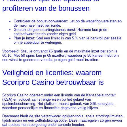
profiteren van de bonussen
Controleer de bonusvoorwaarden: Let op de wagering‑vereisten en
de maximale inzet per ronde.
Gebruik de geen‑stortingsbonus eerst: Hiermee kun je de
spelsoftware testen zonder eigen geld.
Plan je inzet: Stel een limiet in van 5 % van je bankroll per sessie
om je speelduur te verlengen.
Voorbeeld: Stel, je ontvangt €5 gratis en de maximale inzet per spin is
€0,10. Met 50 spins kun je €5 inzetten, waardoor je 50 kansen hebt om
een winst te genereren voordat je eigen geld moet inzetten.
Veiligheid en licenties: waarom
Scoripro Casino betrouwbaar is
Scoripro Casino opereert onder een licentie van de Kansspelautoriteit
(KSA) en voldoet aan strenge eisen op het gebied van
spelersbescherming. Het platform maakt gebruik van SSL‑encryptie,
waardoor persoonlijke en financiële gegevens veilig blijven.
Daarnaast biedt de site verantwoord gokken‑tools, zoals stortingslimieten,
tijdslimieten en een zelfuitsluitingsoptie. Deze maatregelen zorgen ervoor
dat spelers hun spelgedrag onder controle houden.