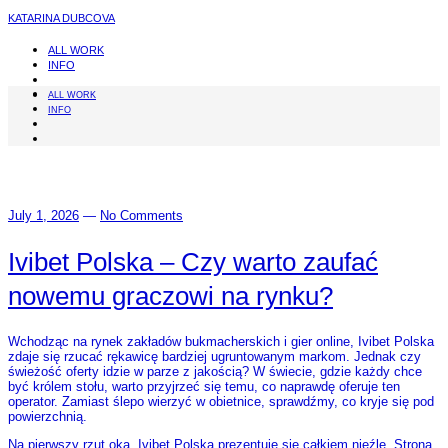
KATARINA DUBCOVA
ALL WORK
INFO
ALL WORK
INFO
July 1, 2026
—
No Comments
Ivibet Polska – Czy warto zaufać
nowemu graczowi na rynku?
Wchodząc na rynek zakładów bukmacherskich i gier online, Ivibet Polska
zdaje się rzucać rękawicę bardziej ugruntowanym markom. Jednak czy
świeżość oferty idzie w parze z jakością? W świecie, gdzie każdy chce
być królem stołu, warto przyjrzeć się temu, co naprawdę oferuje ten
operator. Zamiast ślepo wierzyć w obietnice, sprawdźmy, co kryje się pod
powierzchnią.
Na pierwszy rzut oka, Ivibet Polska prezentuje się całkiem nieźle. Strona