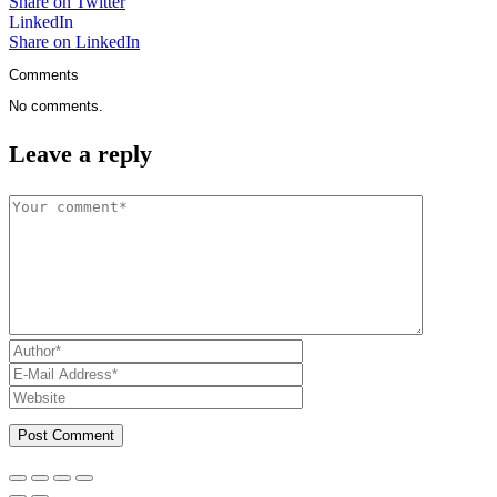
Share on Twitter
LinkedIn
Share on LinkedIn
Comments
No comments.
Leave a reply