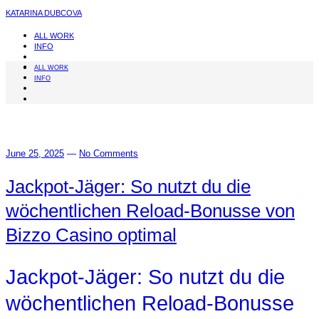
KATARINA DUBCOVA
ALL WORK
INFO
ALL WORK
INFO
June 25, 2025
—
No Comments
Jackpot-Jäger: So nutzt du die
wöchentlichen Reload‑Bonusse von
Bizzo Casino optimal
Jackpot-Jäger: So nutzt du die
wöchentlichen Reload‑Bonusse