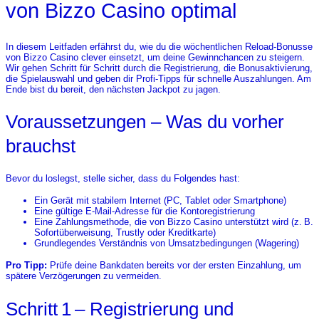
von Bizzo Casino optimal
In diesem Leitfaden erfährst du, wie du die wöchentlichen Reload‑Bonusse
von Bizzo Casino clever einsetzt, um deine Gewinnchancen zu steigern.
Wir gehen Schritt für Schritt durch die Registrierung, die Bonusaktivierung,
die Spielauswahl und geben dir Profi‑Tipps für schnelle Auszahlungen. Am
Ende bist du bereit, den nächsten Jackpot zu jagen.
Voraussetzungen – Was du vorher
brauchst
Bevor du loslegst, stelle sicher, dass du Folgendes hast:
Ein Gerät mit stabilem Internet (PC, Tablet oder Smartphone)
Eine gültige E‑Mail‑Adresse für die Konto­registrierung
Eine Zahlungsmethode, die von Bizzo Casino unterstützt wird (z. B.
Sofortüberweisung, Trustly oder Kreditkarte)
Grundlegendes Verständnis von Umsatzbedingungen (Wagering)
Pro Tipp:
Prüfe deine Bankdaten bereits vor der ersten Einzahlung, um
spätere Verzögerungen zu vermeiden.
Schritt 1 – Registrierung und