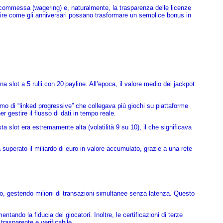
i scommessa (wagering) e, naturalmente, la trasparenza delle licenze
apire come gli anniversari possano trasformare un semplice bonus in
a slot a 5 rulli con 20 payline. All’epoca, il valore medio dei jackpot
ismo di “linked progressive” che collegava più giochi su piattaforme
 gestire il flusso di dati in tempo reale.
a slot era estremamente alta (volatilità 9 su 10), il che significava
a superato il miliardo di euro in valore accumulato, grazie a una rete
co, gestendo milioni di transazioni simultanee senza latenza. Questo
tando la fiducia dei giocatori. Inoltre, le certificazioni di terze
rasparente e verificabile.