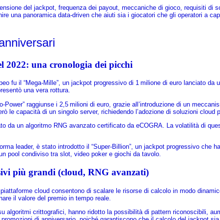
 dimensione del jackpot, frequenza dei payout, meccaniche di gioco, requisiti d
ire una panoramica data‑driven che aiuti sia i giocatori che gli operatori a c
 anniversari
l 2022: una cronologia dei picchi
o fu il “Mega‑Mille”, un jackpot progressivo di 1 milione di euro lanciato da un
presentò una vera rottura.
ro‑Power” raggiunse i 2,5 milioni di euro, grazie all’introduzione di un meccan
ò le capacità di un singolo server, richiedendo l’adozione di soluzioni cloud per
rtato da un algoritmo RNG avanzato certificato da eCOGRA. La volatilità di quest
orma leader, è stato introdotto il “Super‑Billion”, un jackpot progressivo che h
 un pool condiviso tra slot, video poker e giochi da tavolo.
ivi più grandi (cloud, RNG avanzati)
 piattaforme cloud consentono di scalare le risorse di calcolo in modo dinami
are il valore del premio in tempo reale.
itmi crittografici, hanno ridotto la possibilità di pattern riconoscibili, aumen
romozioni di anniversario, poiché garantiscono che il calcolo del jackpot sia t