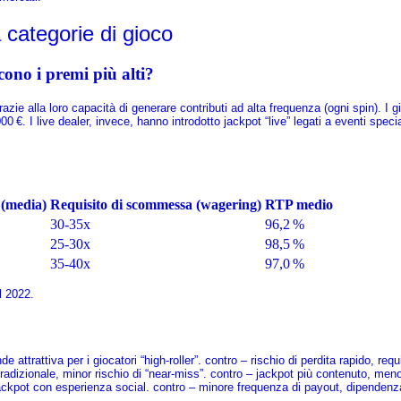
a categorie di gioco
scono i premi più alti?
zie alla loro capacità di generare contributi ad alta frequenza (ogni spin). I gi
0 €. I live dealer, invece, hanno introdotto jackpot “live” legati a eventi specia
 (media)
Requisito di scommessa (wagering)
RTP medio
30‑35x
96,2 %
25‑30x
98,5 %
35‑40x
97,0 %
l 2022.
e attrattiva per i giocatori “high‑roller”. contro – rischio di perdita rapido, requ
radizionale, minor rischio di “near‑miss”. contro – jackpot più contenuto, meno
jackpot con esperienza social. contro – minore frequenza di payout, dipendenza 