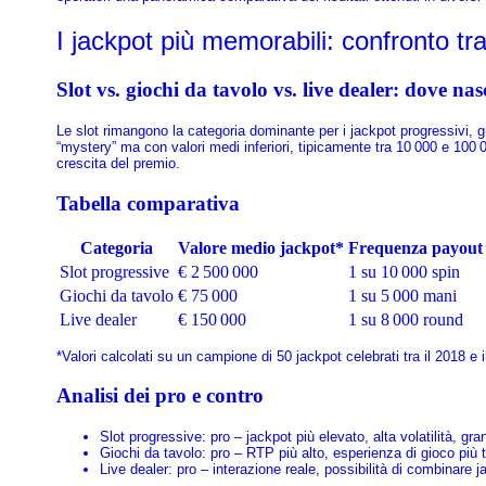
I jackpot più memorabili: confronto tr
Slot vs. giochi da tavolo vs. live dealer: dove na
Le slot rimangono la categoria dominante per i jackpot progressivi, gra
“mystery” ma con valori medi inferiori, tipicamente tra 10 000 e 100 00
crescita del premio.
Tabella comparativa
Categoria
Valore medio jackpot*
Frequenza payout
Slot progressive
€ 2 500 000
1 su 10 000 spin
Giochi da tavolo
€ 75 000
1 su 5 000 mani
Live dealer
€ 150 000
1 su 8 000 round
*Valori calcolati su un campione di 50 jackpot celebrati tra il 2018 e i
Analisi dei pro e contro
Slot progressive: pro – jackpot più elevato, alta volatilità, grand
Giochi da tavolo: pro – RTP più alto, esperienza di gioco più t
Live dealer: pro – interazione reale, possibilità di combinare 