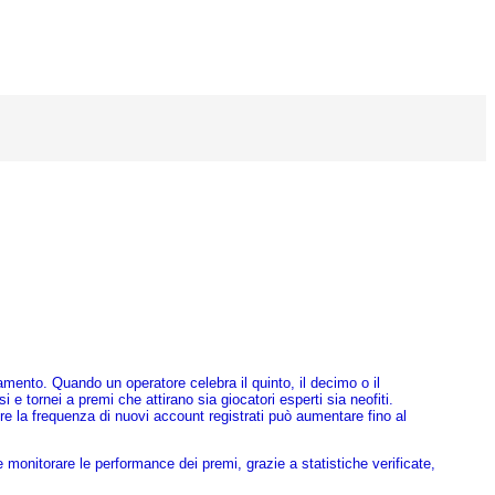
mento. Quando un operatore celebra il quinto, il decimo o il
e tornei a premi che attirano sia giocatori esperti sia neofiti.
re la frequenza di nuovi account registrati può aumentare fino al
e monitorare le performance dei premi, grazie a statistiche verificate,