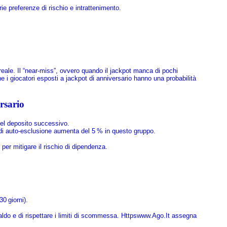
ie preferenze di rischio e intrattenimento.
 reale. Il “near‑miss”, ovvero quando il jackpot manca di pochi
 i giocatori esposti a jackpot di anniversario hanno una probabilità
ersario
del deposito successivo.
 di auto‑esclusione aumenta del 5 % in questo gruppo.
per mitigare il rischio di dipendenza.
0 giorni).
 saldo e di rispettare i limiti di scommessa. Httpswww.Ago.It assegna