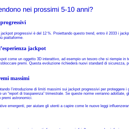
ttendono nei prossimi 5‑10 anni?
 progressivi
 jackpot progressivi è del 12 %. Proiettando questo trend, entro il 2033 i jackpo
iù piattaforme.
l’esperienza jackpot
ackpot come un oggetto 3D interattivo, ad esempio un tesoro che si riempie in t
er sbloccare premi. Questa evoluzione richiederà nuovi standard di sicurezza, p
premi massimi
ndo l’introduzione di limiti massimi sui jackpot progressivi per proteggere i g
re un “report di trasparenza” trimestrale. Se queste norme verranno adottate, gl
su premi astronomici.
e emergenti, per aiutare gli utenti a capire come le nuove leggi influenzerann