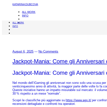
KATARINA DUBCOVA
ALL WORK
INFO
ALL WORK
INFO
August 6, 2025
—
No Comments
Jackpot‑Mania: Come gli Anniversari 
Jackpot‑Mania: Come gli Anniversari 
Nel mondo dell’iGaming gli anniversari non sono solo una scusa per l
venticinquesimo anno di attività, la maggior parte delle volte lo fa c
Queste iniziative hanno un impatto misurabile sul mercato: il volume
30 % rispetto a un mese “normale”.
Scopri le classifiche più aggiornate su
https://www.ago.it/
per confron
recensioni dettagliate e confronti tra operatori.