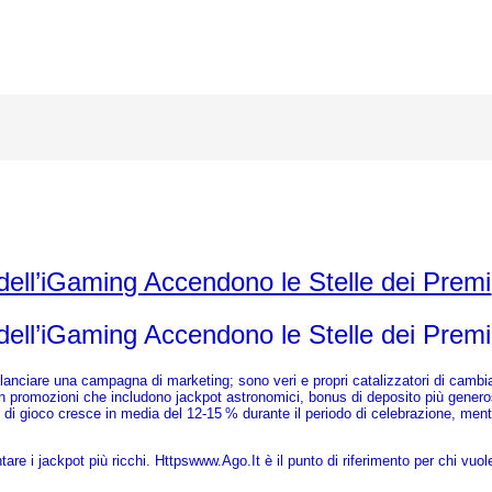
dell’iGaming Accendono le Stelle dei Premi
dell’iGaming Accendono le Stelle dei Premi
anciare una campagna di marketing; sono veri e propri catalizzatori di cambia
on promozioni che includono jackpot astronomici, bonus di deposito più generosi 
 di gioco cresce in media del 12‑15 % durante il periodo di celebrazione, ment
tare i jackpot più ricchi. Httpswww.Ago.It è il punto di riferimento per chi vuol