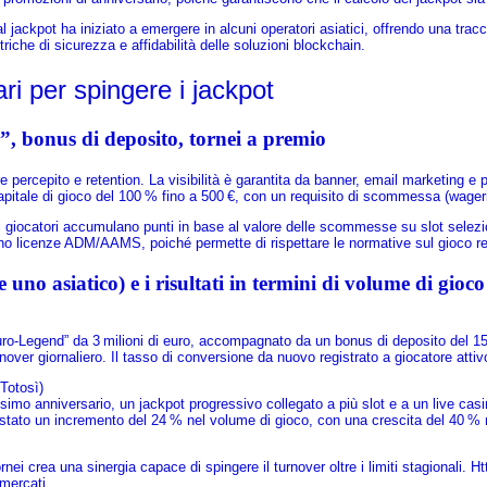
i al jackpot ha iniziato a emergere in alcuni operatori asiatici, offrendo una t
triche di sicurezza e affidabilità delle soluzioni blockchain.
ri per spingere i jackpot
, bonus di deposito, tornei a premio
re percepito e retention. La visibilità è garantita da banner, email marketing e p
pitale di gioco del 100 % fino a 500 €, con un requisito di scommessa (wageri
 i giocatori accumulano punti in base al valore delle scommesse su slot sele
o licenze ADM/AAMS, poiché permette di rispettare le normative sul gioco res
uno asiatico) e i risultati in termini di volume di gioco
uro‑Legend” da 3 milioni di euro, accompagnato da un bonus di deposito del 150
nover giornaliero. Il tasso di conversione da nuovo registrato a giocatore attiv
 Totosì)
esimo anniversario, un jackpot progressivo collegato a più slot e a un live casi
è stato un incremento del 24 % nel volume di gioco, con una crescita del 40 % ne
ei crea una sinergia capace di spingere il turnover oltre i limiti stagionali. Ht
 mercati.