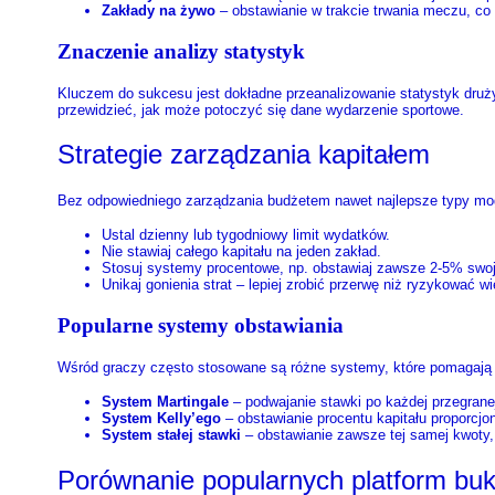
Zakłady na żywo
– obstawianie w trakcie trwania meczu, co 
Znaczenie analizy statystyk
Kluczem do sukcesu jest dokładne przeanalizowanie statystyk druż
przewidzieć, jak może potoczyć się dane wydarzenie sportowe.
Strategie zarządzania kapitałem
Bez odpowiedniego zarządzania budżetem nawet najlepsze typy mog
Ustal dzienny lub tygodniowy limit wydatków.
Nie stawiaj całego kapitału na jeden zakład.
Stosuj systemy procentowe, np. obstawiaj zawsze 2-5% swo
Unikaj gonienia strat – lepiej zrobić przerwę niż ryzykować w
Popularne systemy obstawiania
Wśród graczy często stosowane są różne systemy, które pomagają
System Martingale
– podwajanie stawki po każdej przegrane
System Kelly’ego
– obstawianie procentu kapitału proporcjo
System stałej stawki
– obstawianie zawsze tej samej kwoty,
Porównanie popularnych platform bu