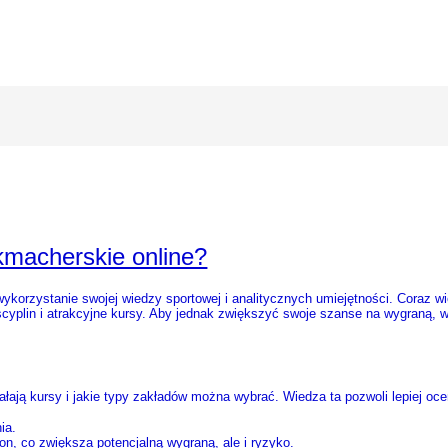
kmacherskie online?
ykorzystanie swojej wiedzy sportowej i analitycznych umiejętności. Coraz wi
yscyplin i atrakcyjne kursy. Aby jednak zwiększyć swoje szanse na wygraną, w
ają kursy i jakie typy zakładów można wybrać. Wiedza ta pozwoli lepiej ocen
ia.
on, co zwiększa potencjalną wygraną, ale i ryzyko.