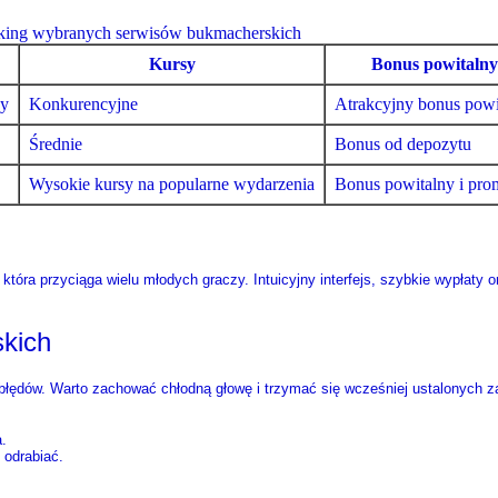
king wybranych serwisów bukmacherskich
Kursy
Bonus powitaln
ny
Konkurencyjne
Atrakcyjny bonus powi
Średnie
Bonus od depozytu
Wysokie kursy na popularne wydarzenia
Bonus powitalny i pro
óra przyciąga wielu młodych graczy. Intuicyjny interfejs, szybkie wypłaty or
kich
łędów. Warto zachować chłodną głowę i trzymać się wcześniej ustalonych z
a.
 odrabiać.