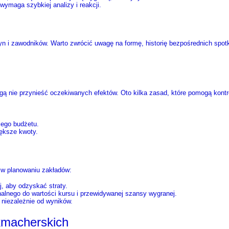
wymaga szybkiej analizy i reakcji.
yn i zawodników. Warto zwrócić uwagę na formę, historię bezpośrednich spo
ą nie przynieść oczekiwanych efektów. Oto kilka zasad, które pomogą kontr
jego budżetu.
iększe kwoty.
 w planowaniu zakładów:
j, aby odzyskać straty.
nalnego do wartości kursu i przewidywanej szansy wygranej.
 niezależnie od wyników.
kmacherskich