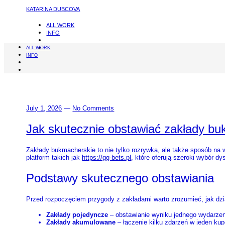
KATARINA DUBCOVA
ALL WORK
INFO
ALL WORK
INFO
July 1, 2026
—
No Comments
Jak skutecznie obstawiać zakłady bu
Zakłady bukmacherskie to nie tylko rozrywka, ale także sposób na w
platform takich jak
https://gg-bets.pl
, które oferują szeroki wybór d
Podstawy skutecznego obstawiania
Przed rozpoczęciem przygody z zakładami warto zrozumieć, jak dział
Zakłady pojedyncze
– obstawianie wyniku jednego wydarzen
Zakłady akumulowane
– łączenie kilku zdarzeń w jeden kup