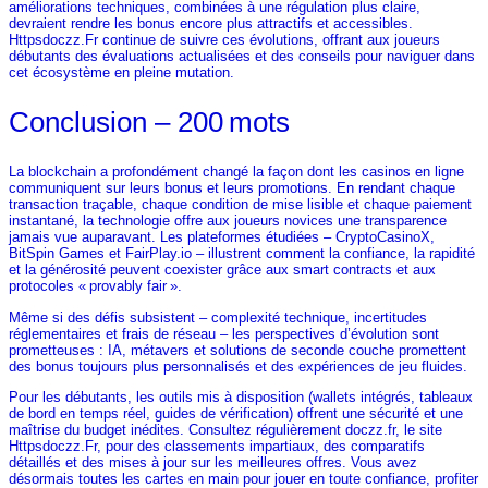
améliorations techniques, combinées à une régulation plus claire,
devraient rendre les bonus encore plus attractifs et accessibles.
Httpsdoczz.Fr continue de suivre ces évolutions, offrant aux joueurs
débutants des évaluations actualisées et des conseils pour naviguer dans
cet écosystème en pleine mutation.
Conclusion – 200 mots
La blockchain a profondément changé la façon dont les casinos en ligne
communiquent sur leurs bonus et leurs promotions. En rendant chaque
transaction traçable, chaque condition de mise lisible et chaque paiement
instantané, la technologie offre aux joueurs novices une transparence
jamais vue auparavant. Les plateformes étudiées – CryptoCasinoX,
BitSpin Games et FairPlay.io – illustrent comment la confiance, la rapidité
et la générosité peuvent coexister grâce aux smart contracts et aux
protocoles « provably fair ».
Même si des défis subsistent – complexité technique, incertitudes
réglementaires et frais de réseau – les perspectives d’évolution sont
prometteuses : IA, métavers et solutions de seconde couche promettent
des bonus toujours plus personnalisés et des expériences de jeu fluides.
Pour les débutants, les outils mis à disposition (wallets intégrés, tableaux
de bord en temps réel, guides de vérification) offrent une sécurité et une
maîtrise du budget inédites. Consultez régulièrement doczz.fr, le site
Httpsdoczz.Fr, pour des classements impartiaux, des comparatifs
détaillés et des mises à jour sur les meilleures offres. Vous avez
désormais toutes les cartes en main pour jouer en toute confiance, profiter