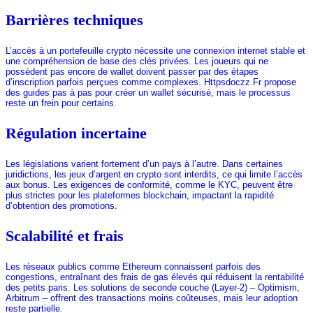
Barrières techniques
L’accès à un portefeuille crypto nécessite une connexion internet stable et
une compréhension de base des clés privées. Les joueurs qui ne
possèdent pas encore de wallet doivent passer par des étapes
d’inscription parfois perçues comme complexes. Httpsdoczz.Fr propose
des guides pas à pas pour créer un wallet sécurisé, mais le processus
reste un frein pour certains.
Régulation incertaine
Les législations varient fortement d’un pays à l’autre. Dans certaines
juridictions, les jeux d’argent en crypto sont interdits, ce qui limite l’accès
aux bonus. Les exigences de conformité, comme le KYC, peuvent être
plus strictes pour les plateformes blockchain, impactant la rapidité
d’obtention des promotions.
Scalabilité et frais
Les réseaux publics comme Ethereum connaissent parfois des
congestions, entraînant des frais de gas élevés qui réduisent la rentabilité
des petits paris. Les solutions de seconde couche (Layer‑2) – Optimism,
Arbitrum – offrent des transactions moins coûteuses, mais leur adoption
reste partielle.