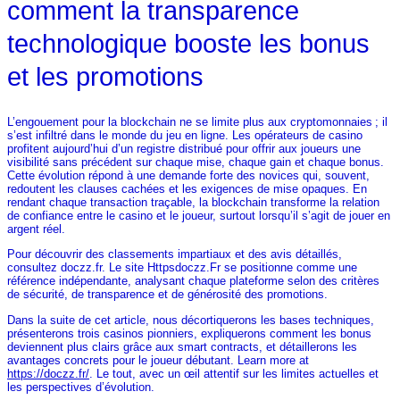
comment la transparence
technologique booste les bonus
et les promotions
L’engouement pour la blockchain ne se limite plus aux cryptomonnaies ; il
s’est infiltré dans le monde du jeu en ligne. Les opérateurs de casino
profitent aujourd’hui d’un registre distribué pour offrir aux joueurs une
visibilité sans précédent sur chaque mise, chaque gain et chaque bonus.
Cette évolution répond à une demande forte des novices qui, souvent,
redoutent les clauses cachées et les exigences de mise opaques. En
rendant chaque transaction traçable, la blockchain transforme la relation
de confiance entre le casino et le joueur, surtout lorsqu’il s’agit de jouer en
argent réel.
Pour découvrir des classements impartiaux et des avis détaillés,
consultez doczz.fr. Le site Httpsdoczz.Fr se positionne comme une
référence indépendante, analysant chaque plateforme selon des critères
de sécurité, de transparence et de générosité des promotions.
Dans la suite de cet article, nous décortiquerons les bases techniques,
présenterons trois casinos pionniers, expliquerons comment les bonus
deviennent plus clairs grâce aux smart contracts, et détaillerons les
avantages concrets pour le joueur débutant. Learn more at
https://doczz.fr/
. Le tout, avec un œil attentif sur les limites actuelles et
les perspectives d’évolution.