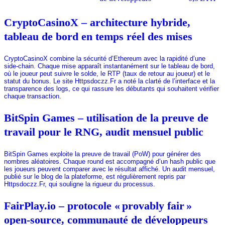
CryptoCasinoX – architecture hybride,
tableau de bord en temps réel des mises
CryptoCasinoX combine la sécurité d’Ethereum avec la rapidité d’une
side‑chain. Chaque mise apparaît instantanément sur le tableau de bord,
où le joueur peut suivre le solde, le RTP (taux de retour au joueur) et le
statut du bonus. Le site Httpsdoczz.Fr a noté la clarté de l’interface et la
transparence des logs, ce qui rassure les débutants qui souhaitent vérifier
chaque transaction.
BitSpin Games – utilisation de la preuve de
travail pour le RNG, audit mensuel public
BitSpin Games exploite la preuve de travail (PoW) pour générer des
nombres aléatoires. Chaque round est accompagné d’un hash public que
les joueurs peuvent comparer avec le résultat affiché. Un audit mensuel,
publié sur le blog de la plateforme, est régulièrement repris par
Httpsdoczz.Fr, qui souligne la rigueur du processus.
FairPlay.io – protocole « provably fair »
open‑source, communauté de développeurs