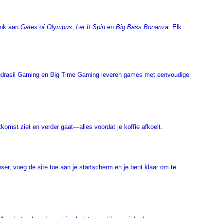
denk aan
Gates of Olympus
,
Let It Spin
en
Big Bass Bonanza
. Elk
 Yggdrasil Gaming en Big Time Gaming leveren games met eenvoudige
komst ziet en verder gaat—alles voordat je koffie afkoelt.
, voeg de site toe aan je startscherm en je bent klaar om te