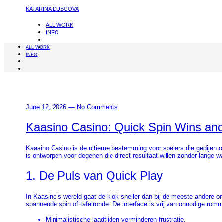
KATARINA DUBCOVA
ALL WORK
INFO
ALL WORK
INFO
June 12, 2026
—
No Comments
Kaasino Casino: Quick Spin Wins and 
Kaasino Casino is de ultieme bestemming voor spelers die gedijen op
is ontworpen voor degenen die direct resultaat willen zonder lange w
1. De Puls van Quick Play
In Kaasino’s wereld gaat de klok sneller dan bij de meeste andere 
spannende spin of tafelronde. De interface is vrij van onnodige rom
Minimalistische laadtijden verminderen frustratie.