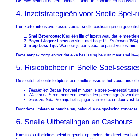
De PWA behoudt de kernfuncties—slots, tafelspellen en bonussen—in e
4. Inzetstrategieën voor Snelle Spel‑r
Een korte, intensieve sessie vereist snelle beslissingen en gecontr
Snel Bet‑grootte:
Kies één lijn of inzetniveau dat je meerder
Payout Jagen:
Focus op slots met hoge RTP’s (boven 95%) v
Stop‑Loss Tijd:
Wanneer je een vooraf bepaald verlieslimiet b
Deze aanpak zorgt ervoor dat elke beslissing bewust maar snel is—p
5. Risicobeheer in Snelle Spel‑sessie
De sleutel tot controle tijdens een snelle sessie is het vooraf instell
Tijdslimiet:
Bepaal hoeveel minuten je speelt—meestal tusse
Winstdoel:
Streef naar een bescheiden percentage (bijvoorbee
Geen Re‑bets:
Vermijd het najagen van verliezen door vast te
Door deze limieten te handhaven, behoud je de opwinding zonder te v
6. Snelle Uitbetalingen en Cashouts
Kaasino’s uitbetalingsbeleid is gericht op spelers die direct resul