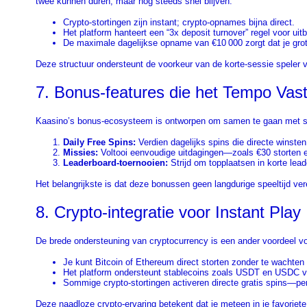
twee kunnen duren, maar nog steeds snel blijven.
Crypto‑stortingen zijn instant; crypto‑opnames bijna direct.
Het platform hanteert een “3x deposit turnover” regel voor uit
De maximale dagelijkse opname van €10 000 zorgt dat je grot
Deze structuur ondersteunt de voorkeur van de korte‑sessie speler vo
7. Bonus‑features die het Tempo Va
Kaasino’s bonus‑ecosysteem is ontworpen om samen te gaan met sn
Daily Free Spins:
Verdien dagelijks spins die directe winste
Missies:
Voltooi eenvoudige uitdagingen—zoals €30 storten 
Leaderboard‑toernooien:
Strijd om topplaatsen in korte le
Het belangrijkste is dat deze bonussen geen langdurige speeltijd ver
8. Crypto‑integratie voor Instant Play
De brede ondersteuning van cryptocurrency is een ander voordeel vo
Je kunt Bitcoin of Ethereum direct storten zonder te wachten
Het platform ondersteunt stablecoins zoals USDT en USDC voor
Sommige crypto‑stortingen activeren directe gratis spins—per
Deze naadloze crypto‑ervaring betekent dat je meteen in je favoriete 