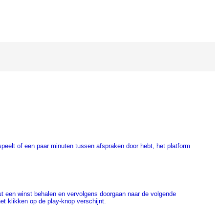
speelt of een paar minuten tussen afspraken door hebt, het platform
uut een winst behalen en vervolgens doorgaan naar de volgende
et klikken op de play‑knop verschijnt.