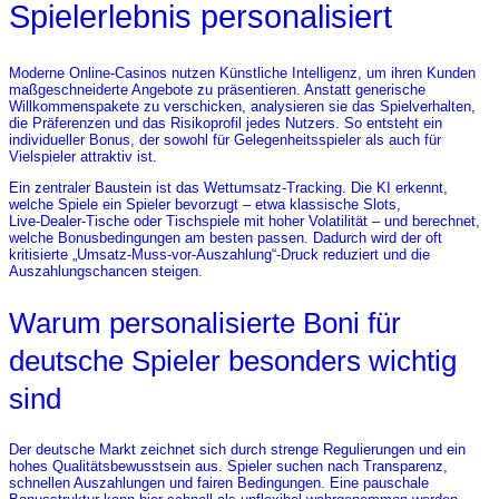
Spielerlebnis personalisiert
Moderne Online‑Casinos nutzen Künstliche Intelligenz, um ihren Kunden
maßgeschneiderte Angebote zu präsentieren. Anstatt generische
Willkommenspakete zu verschicken, analysieren sie das Spielverhalten,
die Präferenzen und das Risikoprofil jedes Nutzers. So entsteht ein
individueller Bonus, der sowohl für Gelegenheitsspieler als auch für
Vielspieler attraktiv ist.
Ein zentraler Baustein ist das Wettumsatz‑Tracking. Die KI erkennt,
welche Spiele ein Spieler bevorzugt – etwa klassische Slots,
Live‑Dealer‑Tische oder Tischspiele mit hoher Volatilität – und berechnet,
welche Bonusbedingungen am besten passen. Dadurch wird der oft
kritisierte „Umsatz‑Muss‑vor‑Auszahlung“-Druck reduziert und die
Auszahlungschancen steigen.
Warum personalisierte Boni für
deutsche Spieler besonders wichtig
sind
Der deutsche Markt zeichnet sich durch strenge Regulierungen und ein
hohes Qualitätsbewusstsein aus. Spieler suchen nach Transparenz,
schnellen Auszahlungen und fairen Bedingungen. Eine pauschale