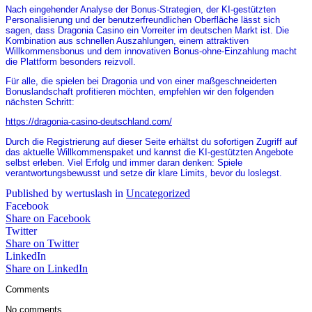
Nach eingehender Analyse der Bonus‑Strategien, der KI‑gestützten
Personalisierung und der benutzerfreundlichen Oberfläche lässt sich
sagen, dass Dragonia Casino ein Vorreiter im deutschen Markt ist. Die
Kombination aus schnellen Auszahlungen, einem attraktiven
Willkommensbonus und dem innovativen Bonus‑ohne‑Einzahlung macht
die Plattform besonders reizvoll.
Für alle, die spielen bei Dragonia und von einer maßgeschneiderten
Bonuslandschaft profitieren möchten, empfehlen wir den folgenden
nächsten Schritt:
https://dragonia-casino-deutschland.com/
Durch die Registrierung auf dieser Seite erhältst du sofortigen Zugriff auf
das aktuelle Willkommenspaket und kannst die KI‑gestützten Angebote
selbst erleben. Viel Erfolg und immer daran denken: Spiele
verantwortungsbewusst und setze dir klare Limits, bevor du loslegst.
Published by wertuslash in
Uncategorized
Facebook
Share on Facebook
Twitter
Share on Twitter
LinkedIn
Share on LinkedIn
Comments
No comments.