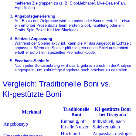
mehreren Zielgruppen zu (z. B. Slot‑Liebhaber, Live‑Dealer‑Fan,
High‑Roller).
Angebotsgenerierung
Auf Basis der Zielgruppe wird ein passender Bonus erstellt – etwa
ein erhöhter Prozentsatz beim ersten Slot‑Einzahlung oder ein
Gratis‑Spin‑Paket für Live‑Blackjack.
Echtzeit‑Anpassung
Während der Spieler aktiv ist, kann die KI das Angebot in Echtzeit
anpassen. Wenn ein Spieler plötzlich ein neues Spiel ausprobiert,
erhält er sofort ein spezielles Promotion‑Code.
Feedback‑Schleife
Nach jeder Bonusnutzung wird das Ergebnis zurück in die Analyse
eingespeist, um zukünftige Angebote noch präziser zu gestalten.
Vergleich: Traditionelle Boni vs.
KI‑gestützte Boni
Traditionelle
KI‑gestützte Boni
Merkmal
Boni
bei Dragonia
Einmalig, oft
Individuell, nach
Angebotstyp
für alle Nutzer
Spielverhalten
Hoch und
Anpassbar, niedriger