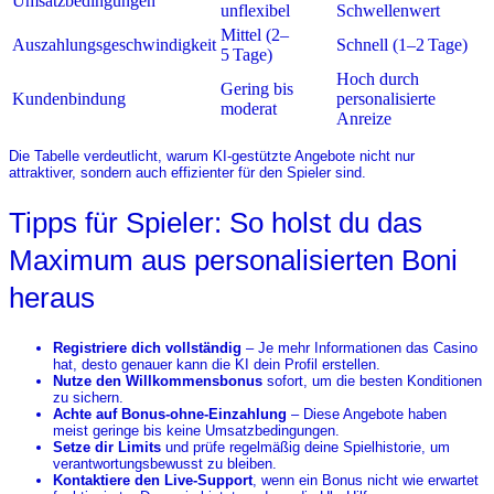
Umsatzbedingungen
unflexibel
Schwellenwert
Mittel (2–
Auszahlungsgeschwindigkeit
Schnell (1–2 Tage)
5 Tage)
Hoch durch
Gering bis
Kundenbindung
personalisierte
moderat
Anreize
Die Tabelle verdeutlicht, warum KI‑gestützte Angebote nicht nur
attraktiver, sondern auch effizienter für den Spieler sind.
Tipps für Spieler: So holst du das
Maximum aus personalisierten Boni
heraus
Registriere dich vollständig
– Je mehr Informationen das Casino
hat, desto genauer kann die KI dein Profil erstellen.
Nutze den Willkommensbonus
sofort, um die besten Konditionen
zu sichern.
Achte auf Bonus‑ohne‑Einzahlung
– Diese Angebote haben
meist geringe bis keine Umsatzbedingungen.
Setze dir Limits
und prüfe regelmäßig deine Spielhistorie, um
verantwortungsbewusst zu bleiben.
Kontaktiere den Live‑Support
, wenn ein Bonus nicht wie erwartet