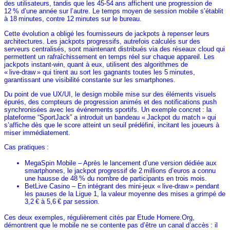
des utilisateurs, tandis que les 45‑54 ans affichent une progression de
12 % d’une année sur l’autre. Le temps moyen de session mobile s’établit
à 18 minutes, contre 12 minutes sur le bureau.
Cette évolution a obligé les fournisseurs de jackpots à repenser leurs
architectures. Les jackpots progressifs, autrefois calculés sur des
serveurs centralisés, sont maintenant distribués via des réseaux cloud qui
permettent un rafraîchissement en temps réel sur chaque appareil. Les
jackpots instant‑win, quant à eux, utilisent des algorithmes de
« live‑draw » qui tirent au sort les gagnants toutes les 5 minutes,
garantissant une visibilité constante sur les smartphones.
Du point de vue UX/UI, le design mobile mise sur des éléments visuels
épurés, des compteurs de progression animés et des notifications push
synchronisées avec les événements sportifs. Un exemple concret : la
plateforme “SportJack” a introduit un bandeau « Jackpot du match » qui
s’affiche dès que le score atteint un seuil prédéfini, incitant les joueurs à
miser immédiatement.
Cas pratiques :
MegaSpin Mobile – Après le lancement d’une version dédiée aux
smartphones, le jackpot progressif de 2 millions d’euros a connu
une hausse de 48 % du nombre de participants en trois mois.
BetLive Casino – En intégrant des mini‑jeux « live‑draw » pendant
les pauses de la Ligue 1, la valeur moyenne des mises a grimpé de
3,2 € à 5,6 € par session.
Ces deux exemples, régulièrement cités par Etude Homere.Org,
démontrent que le mobile ne se contente pas d’être un canal d’accès : il