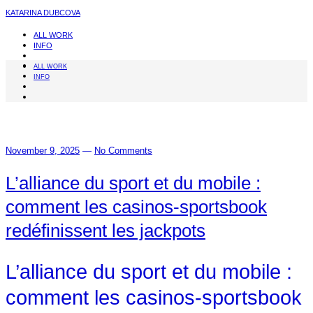
KATARINA DUBCOVA
ALL WORK
INFO
ALL WORK
INFO
November 9, 2025
—
No Comments
L’alliance du sport et du mobile :
comment les casinos‑sportsbook
redéfinissent les jackpots
L’alliance du sport et du mobile :
comment les casinos‑sportsbook