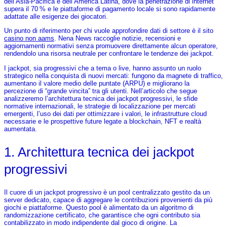
dell’Asia‑Pacifica e dell’America Latina, dove la penetrazione di internet
supera il 70 % e le piattaforme di pagamento locale si sono rapidamente
adattate alle esigenze dei giocatori.
Un punto di riferimento per chi vuole approfondire dati di settore è il sito
casino non aams
. Nena News raccoglie notizie, recensioni e
aggiornamenti normativi senza promuovere direttamente alcun operatore,
rendendolo una risorsa neutrale per confrontare le tendenze dei jackpot.
I jackpot, sia progressivi che a tema o live, hanno assunto un ruolo
strategico nella conquista di nuovi mercati: fungono da magnete di traffico,
aumentano il valore medio delle puntate (ARPU) e migliorano la
percezione di “grande vincita” tra gli utenti. Nell’articolo che segue
analizzeremo l’architettura tecnica dei jackpot progressivi, le sfide
normative internazionali, le strategie di localizzazione per mercati
emergenti, l’uso dei dati per ottimizzare i valori, le infrastrutture cloud
necessarie e le prospettive future legate a blockchain, NFT e realtà
aumentata.
1. Architettura tecnica dei jackpot
progressivi
Il cuore di un jackpot progressivo è un pool centralizzato gestito da un
server dedicato, capace di aggregare le contribuzioni provenienti da più
giochi e piattaforme. Questo pool è alimentato da un algoritmo di
randomizzazione certificato, che garantisce che ogni contributo sia
contabilizzato in modo indipendente dal gioco di origine. La