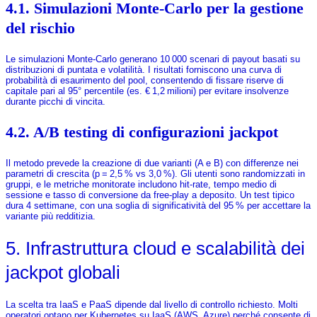
4.1. Simulazioni Monte‑Carlo per la gestione
del rischio
Le simulazioni Monte‑Carlo generano 10 000 scenari di payout basati su
distribuzioni di puntata e volatilità. I risultati forniscono una curva di
probabilità di esaurimento del pool, consentendo di fissare riserve di
capitale pari al 95° percentile (es. € 1,2 milioni) per evitare insolvenze
durante picchi di vincita.
4.2. A/B testing di configurazioni jackpot
Il metodo prevede la creazione di due varianti (A e B) con differenze nei
parametri di crescita (p = 2,5 % vs 3,0 %). Gli utenti sono randomizzati in
gruppi, e le metriche monitorate includono hit‑rate, tempo medio di
sessione e tasso di conversione da free‑play a deposito. Un test tipico
dura 4 settimane, con una soglia di significatività del 95 % per accettare la
variante più redditizia.
5. Infrastruttura cloud e scalabilità dei
jackpot globali
La scelta tra IaaS e PaaS dipende dal livello di controllo richiesto. Molti
operatori optano per Kubernetes su IaaS (AWS, Azure) perché consente di