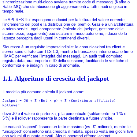
sincronizzazione multi‑gioco avviene tramite code di messaggi (Kafka o
RabbitMQ) che distribuiscono gli aggiornamenti a tutti i nodi di gioco in
tempo reale.
Le API RESTful espongono endpoint per la lettura del valore corrente,
l’incremento del pool e la distribuzione del premio. Grazie a un’architettura
a micro‑servizi, ogni componente (calcolo del jackpot, gestione delle
scommesse, pagamento) può scalare in modo autonomo, riducendo la
latenza percepita dagli utenti in continenti diversi.
Sicurezza è un requisito imprescindibile: le comunicazioni tra client e
server sono cifrate con TLS 1.3, mentre le transazioni interne usano firme
HMAC per verificare l’integrità dei messaggi. Un audit trail completo
registra data, ora, importo e ID della sessione, facilitando le verifiche di
conformità e le indagini in caso di anomalie.
1.1. Algoritmo di crescita del jackpot
Il modello più comune calcola il jackpot come:
Jackpot = J0 + Σ (Bet × p) + Σ (Contributo affiliato) –
Rollover
dove J0 è il valore di partenza, p la percentuale (solitamente tra 1 % e
5 %) e il rollover rappresenta la parte destinata a future vincite.
Le varianti “capped” fissano un tetto massimo (es. €1 milione), mentre le
“uncapped” consentono una crescita illimitata, spesso vista nei giochi live
con volumi di puntata elevati. Alcuni operatori offrono jackpot