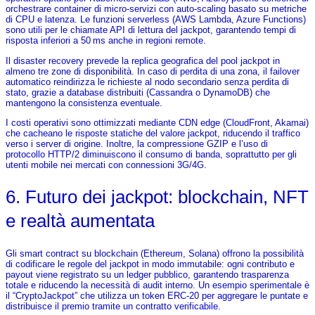
orchestrare container di micro‑servizi con auto‑scaling basato su metriche
di CPU e latenza. Le funzioni serverless (AWS Lambda, Azure Functions)
sono utili per le chiamate API di lettura del jackpot, garantendo tempi di
risposta inferiori a 50 ms anche in regioni remote.
Il disaster recovery prevede la replica geografica del pool jackpot in
almeno tre zone di disponibilità. In caso di perdita di una zona, il failover
automatico reindirizza le richieste al nodo secondario senza perdita di
stato, grazie a database distribuiti (Cassandra o DynamoDB) che
mantengono la consistenza eventuale.
I costi operativi sono ottimizzati mediante CDN edge (CloudFront, Akamai)
che cacheano le risposte statiche del valore jackpot, riducendo il traffico
verso i server di origine. Inoltre, la compressione GZIP e l’uso di
protocollo HTTP/2 diminuiscono il consumo di banda, soprattutto per gli
utenti mobile nei mercati con connessioni 3G/4G.
6. Futuro dei jackpot: blockchain, NFT
e realtà aumentata
Gli smart contract su blockchain (Ethereum, Solana) offrono la possibilità
di codificare le regole del jackpot in modo immutabile: ogni contributo e
payout viene registrato su un ledger pubblico, garantendo trasparenza
totale e riducendo la necessità di audit interno. Un esempio sperimentale è
il “CryptoJackpot” che utilizza un token ERC‑20 per aggregare le puntate e
distribuisce il premio tramite un contratto verificabile.