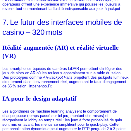
opérateurs offrent une expérience immersive qui pousse les joueurs à
revenir, tout en maintenant la fluidité indispensable aux jeux à jackpot.
7. Le futur des interfaces mobiles de
casino – 320 mots
Réalité augmentée (AR) et réalité virtuelle
(VR)
Les smartphones équipés de caméras LiDAR permettent d’intégrer des
jeux de slots en AR où les rouleaux apparaissent sur la table du salon.
Des prototypes comme
AR‑Jackpot Paris
projettent des jackpots lumineux
directement dans l’environnement réel, augmentant le taux d’engagement
de 35 % selon Httpshenoo.Fr.
IA pour le design adaptatif
Les algorithmes de machine learning analysent le comportement de
chaque joueur (temps passé sur tel jeu, montant des mises) et
réorganisent le lobby en temps réel : les jeux à forte probabilité de gain
sont mis en avant, les menus se simplifient pour le quick‑play. Cette
personnalisation dynamique peut augmenter le RTP perçu de 2 à 3 points.