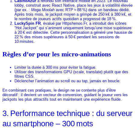
CasinoAzur
a refondu son interface mobile en 2023. Le nouveau
lobby, construit avec React Native, place les jeux à volatilité élevée
(par ex. :
Mega Moolah
avec RTP ≈ 88 %) dans un bandeau dédié.
Après trois mois, le jackpot moyen a grimpé de 250 k€ à 380 k€, et
le nombre de joueurs actifs quotidien a progressé de 18 %.
LuckySpin FR
, évalué par Httpshenoo.Fr, a introduit des icônes
“Hot Jackpot” qui s’animent uniquement lorsqu’une mise supérieure
à 20 € est détectée. Cette personnalisation a généré une hausse de
22 % des mises supérieures à 50 € pendant les sessions de
10 minutes.
Règles d’or pour les micro‑animations
Limiter la durée à 300 ms pour éviter la fatigue.
Utiliser des transformations GPU (scale, translate) plutôt que des
filtres CSS.
Déclencher l’animation au scroll ou au tap, jamais en boucle.
En combinant ces pratiques, le design ne se contente plus d’être
décoratif : il devient un vecteur de conversion, guidant le joueur vers les
jackpots les plus attractifs tout en maintenant une expérience fluide.
3. Performance technique : du serveur
au smartphone – 300 mots