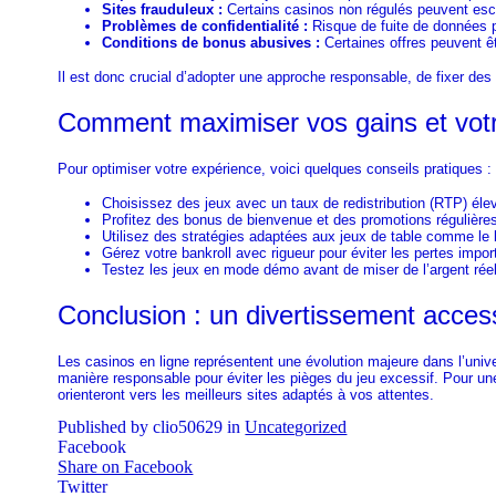
Sites frauduleux :
Certains casinos non régulés peuvent escr
Problèmes de confidentialité :
Risque de fuite de données pe
Conditions de bonus abusives :
Certaines offres peuvent être
Il est donc crucial d’adopter une approche responsable, de fixer des 
Comment maximiser vos gains et votre 
Pour optimiser votre expérience, voici quelques conseils pratiques :
Choisissez des jeux avec un taux de redistribution (RTP) éle
Profitez des bonus de bienvenue et des promotions régulières,
Utilisez des stratégies adaptées aux jeux de table comme le b
Gérez votre bankroll avec rigueur pour éviter les pertes impor
Testez les jeux en mode démo avant de miser de l’argent réel
Conclusion : un divertissement acces
Les casinos en ligne représentent une évolution majeure dans l’univer
manière responsable pour éviter les pièges du jeu excessif. Pour 
orienteront vers les meilleurs sites adaptés à vos attentes.
Published by clio50629 in
Uncategorized
Facebook
Share on Facebook
Twitter