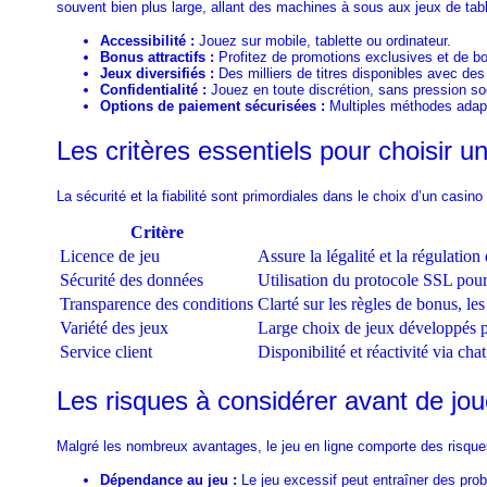
souvent bien plus large, allant des machines à sous aux jeux de tabl
Accessibilité :
Jouez sur mobile, tablette ou ordinateur.
Bonus attractifs :
Profitez de promotions exclusives et de b
Jeux diversifiés :
Des milliers de titres disponibles avec de
Confidentialité :
Jouez en toute discrétion, sans pression so
Options de paiement sécurisées :
Multiples méthodes adapt
Les critères essentiels pour choisir un
La sécurité et la fiabilité sont primordiales dans le choix d’un casino
Critère
Licence de jeu
Assure la légalité et la régulat
Sécurité des données
Utilisation du protocole SSL pour
Transparence des conditions
Clarté sur les règles de bonus, les
Variété des jeux
Large choix de jeux développés p
Service client
Disponibilité et réactivité via cha
Les risques à considérer avant de jou
Malgré les nombreux avantages, le jeu en ligne comporte des risques 
Dépendance au jeu :
Le jeu excessif peut entraîner des prob