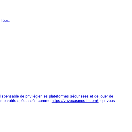
ifiées.
dispensable de privilégier les plateformes sécurisées et de jouer de
 comparatifs spécialisés comme
https://vavecasinos-fr.com/
, qui vous