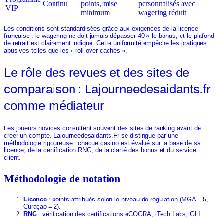
Continu
points, mise
personnalisés avec
VIP
minimum
wagering réduit
Les conditions sont standardisées grâce aux exigences de la licence
française : le wagering ne doit jamais dépasser 40 × le bonus, et le plafond
de retrait est clairement indiqué. Cette uniformité empêche les pratiques
abusives telles que les « roll‑over cachés ».
Le rôle des revues et des sites de
comparaison : Lajourneedesaidants.fr
comme médiateur
Les joueurs novices consultent souvent des sites de ranking avant de
créer un compte. Lajourneedesaidants.Fr se distingue par une
méthodologie rigoureuse : chaque casino est évalué sur la base de sa
licence, de la certification RNG, de la clarté des bonus et du service
client.
Méthodologie de notation
Licence
: points attribués selon le niveau de régulation (MGA = 5,
Curaçao = 2).
RNG
: vérification des certifications eCOGRA, iTech Labs, GLI.