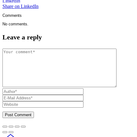
LinkedIn
Share on LinkedIn
Comments
No comments.
Leave a reply