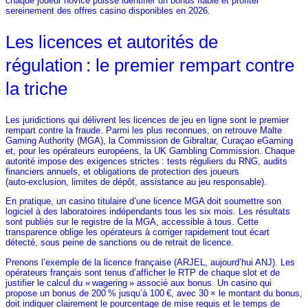
chaque joueur novice puisse identifier un bonus fiable et profiter
sereinement des offres casino disponibles en 2026.
Les licences et autorités de
régulation : le premier rempart contre
la triche
Les juridictions qui délivrent les licences de jeu en ligne sont le premier
rempart contre la fraude. Parmi les plus reconnues, on retrouve Malte
Gaming Authority (MGA), la Commission de Gibraltar, Curaçao eGaming
et, pour les opérateurs européens, la UK Gambling Commission. Chaque
autorité impose des exigences strictes : tests réguliers du RNG, audits
financiers annuels, et obligations de protection des joueurs
(auto‑exclusion, limites de dépôt, assistance au jeu responsable).
En pratique, un casino titulaire d’une licence MGA doit soumettre son
logiciel à des laboratoires indépendants tous les six mois. Les résultats
sont publiés sur le registre de la MGA, accessible à tous. Cette
transparence oblige les opérateurs à corriger rapidement tout écart
détecté, sous peine de sanctions ou de retrait de licence.
Prenons l’exemple de la licence française (ARJEL, aujourd’hui ANJ). Les
opérateurs français sont tenus d’afficher le RTP de chaque slot et de
justifier le calcul du « wagering » associé aux bonus. Un casino qui
propose un bonus de 200 % jusqu’à 100 €, avec 30 × le montant du bonus,
doit indiquer clairement le pourcentage de mise requis et le temps de