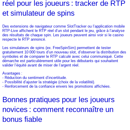
réel pour les joueurs : tracker de RTP
et simulateur de spins
Des extensions de navigateur comme SlotTracker ou l’application mobile
RTP‑Live affichent le RTP réel d’un slot pendant le jeu, grâce à l’analyse
des résultats de chaque spin. Les joueurs peuvent ainsi voir si le casino
respecte le RTP annoncé.
Les simulateurs de spins (ex. FreeSpinSim) permettent de tester
gratuitement 10 000 tours d’un nouveau slot, d’observer la distribution des
symboles et de comparer le RTP calculé avec celui communiqué. Cette
démarche est particulièrement utile pour les débutants qui souhaitent
valider l’équité avant de miser de l’argent réel.
Avantages :
- Réduction du sentiment d’incertitude.
- Possibilité d’ajuster la stratégie (choix de la volatilité).
- Renforcement de la confiance envers les promotions affichées.
Bonnes pratiques pour les joueurs
novices : comment reconnaître un
bonus fiable