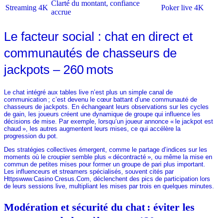
Clarté du montant, confiance
Streaming 4K
Poker live 4K
accrue
Le facteur social : chat en direct et
communautés de chasseurs de
jackpots – 260 mots
Le chat intégré aux tables live n’est plus un simple canal de
communication ; c’est devenu le cœur battant d’une communauté de
chasseurs de jackpots. En échangeant leurs observations sur les cycles
de gain, les joueurs créent une dynamique de groupe qui influence les
décisions de mise. Par exemple, lorsqu’un joueur annonce « le jackpot est
chaud », les autres augmentent leurs mises, ce qui accélère la
progression du pot.
Des stratégies collectives émergent, comme le partage d’indices sur les
moments où le croupier semble plus « décontracté », ou même la mise en
commun de petites mises pour former un groupe de pari plus important.
Les influenceurs et streamers spécialisés, souvent cités par
Httpswww.Casino Cresus.Com, déclenchent des pics de participation lors
de leurs sessions live, multipliant les mises par trois en quelques minutes.
Modération et sécurité du chat : éviter les