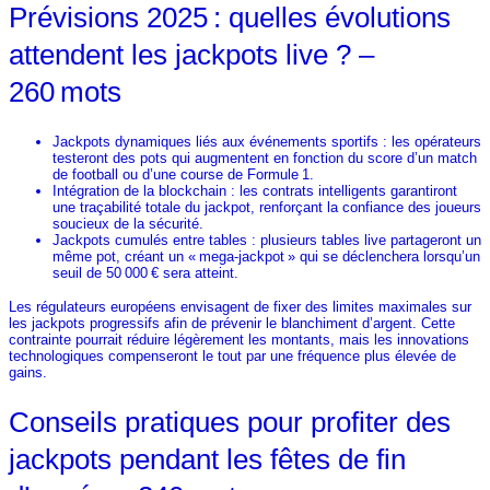
Prévisions 2025 : quelles évolutions
attendent les jackpots live ? –
260 mots
Jackpots dynamiques liés aux événements sportifs : les opérateurs
testeront des pots qui augmentent en fonction du score d’un match
de football ou d’une course de Formule 1.
Intégration de la blockchain : les contrats intelligents garantiront
une traçabilité totale du jackpot, renforçant la confiance des joueurs
soucieux de la sécurité.
Jackpots cumulés entre tables : plusieurs tables live partageront un
même pot, créant un « mega‑jackpot » qui se déclenchera lorsqu’un
seuil de 50 000 € sera atteint.
Les régulateurs européens envisagent de fixer des limites maximales sur
les jackpots progressifs afin de prévenir le blanchiment d’argent. Cette
contrainte pourrait réduire légèrement les montants, mais les innovations
technologiques compenseront le tout par une fréquence plus élevée de
gains.
Conseils pratiques pour profiter des
jackpots pendant les fêtes de fin