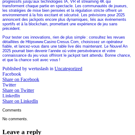
progressifs jusqu’aux technologies IA, VR et streaming 4K qui
transforment chaque partie en spectacle. Les communautés de joueurs,
les stratégies de mise bien pensées et la régulation stricte offrent un
environnement à la fois excitant et sécurisé. Les prévisions pour 2025
annoncent des jackpots encore plus dynamiques, liés aux événements
sportifs et à la blockchain, promettant une expérience de jeu sans
précédent.
Pour tester ces innovations, rien de plus simple : consultez les revues
détaillées de Httpswww.Casino Cresus.Com, choisissez un opérateur
fiable, et lancez‑vous dans une table live dès maintenant. Le Nouvel An
2025 pourrait bien devenir l’année où votre persévérance et votre
connaissance du jeu vous offriront le jackpot tant attendu. Bonne chance,
et que la chance soit avec vous !
Published by wertuslash in
Uncategorized
Facebook
Share on Facebook
Twitter
Share on Twitter
LinkedIn
Share on LinkedIn
Comments
No comments.
Leave a reply