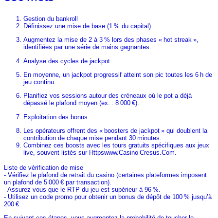
Gestion du bankroll
Définissez une mise de base (1 % du capital).
Augmentez la mise de 2 à 3 % lors des phases « hot streak »,
identifiées par une série de mains gagnantes.
Analyse des cycles de jackpot
En moyenne, un jackpot progressif atteint son pic toutes les 6 h de
jeu continu.
Planifiez vos sessions autour des créneaux où le pot a déjà
dépassé le plafond moyen (ex. : 8 000 €).
Exploitation des bonus
Les opérateurs offrent des « boosters de jackpot » qui doublent la
contribution de chaque mise pendant 30 minutes.
Combinez ces boosts avec les tours gratuits spécifiques aux jeux
live, souvent listés sur Httpswww.Casino Cresus.Com.
Liste de vérification de mise
- Vérifiez le plafond de retrait du casino (certaines plateformes imposent
un plafond de 5 000 € par transaction).
- Assurez‑vous que le RTP du jeu est supérieur à 96 %.
- Utilisez un code promo pour obtenir un bonus de dépôt de 100 % jusqu’à
200 €.
En suivant ces étapes, vous augmentez la probabilité de toucher le