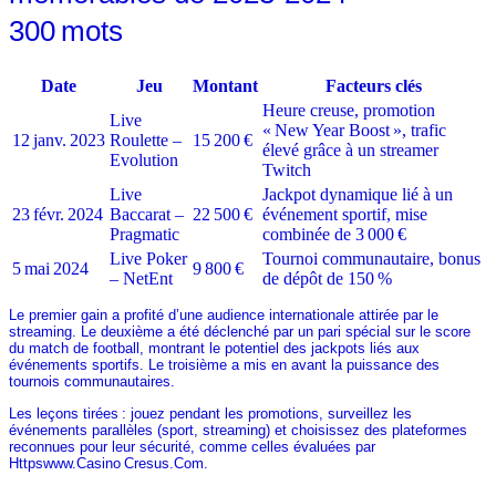
300 mots
Date
Jeu
Montant
Facteurs clés
Heure creuse, promotion
Live
« New Year Boost », trafic
12 janv. 2023
Roulette –
15 200 €
élevé grâce à un streamer
Evolution
Twitch
Live
Jackpot dynamique lié à un
23 févr. 2024
Baccarat –
22 500 €
événement sportif, mise
Pragmatic
combinée de 3 000 €
Live Poker
Tournoi communautaire, bonus
5 mai 2024
9 800 €
– NetEnt
de dépôt de 150 %
Le premier gain a profité d’une audience internationale attirée par le
streaming. Le deuxième a été déclenché par un pari spécial sur le score
du match de football, montrant le potentiel des jackpots liés aux
événements sportifs. Le troisième a mis en avant la puissance des
tournois communautaires.
Les leçons tirées : jouez pendant les promotions, surveillez les
événements parallèles (sport, streaming) et choisissez des plateformes
reconnues pour leur sécurité, comme celles évaluées par
Httpswww.Casino Cresus.Com.