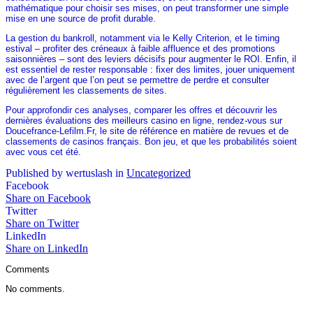
mathématique pour choisir ses mises, on peut transformer une simple
mise en une source de profit durable.
La gestion du bankroll, notamment via le Kelly Criterion, et le timing
estival – profiter des créneaux à faible affluence et des promotions
saisonnières – sont des leviers décisifs pour augmenter le ROI. Enfin, il
est essentiel de rester responsable : fixer des limites, jouer uniquement
avec de l’argent que l’on peut se permettre de perdre et consulter
régulièrement les classements de sites.
Pour approfondir ces analyses, comparer les offres et découvrir les
dernières évaluations des meilleurs casino en ligne, rendez‑vous sur
Doucefrance‑Lefilm.Fr, le site de référence en matière de revues et de
classements de casinos français. Bon jeu, et que les probabilités soient
avec vous cet été.
Published by wertuslash in
Uncategorized
Facebook
Share on Facebook
Twitter
Share on Twitter
LinkedIn
Share on LinkedIn
Comments
No comments.