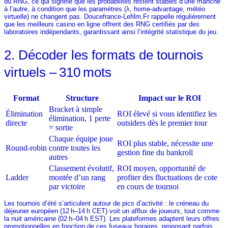
du RNG, ce qui signifie que les probabilités restent stables d’une manche
à l’autre, à condition que les paramètres (λ, home‑advantage, météo
virtuelle) ne changent pas. Doucefrance‑Lefilm.Fr rappelle régulièrement
que les meilleurs casino en ligne offrent des RNG certifiés par des
laboratoires indépendants, garantissant ainsi l’intégrité statistique du jeu.
2. Décoder les formats de tournois
virtuels – 310 mots
Format
Structure
Impact sur le ROI
Bracket à simple
Élimination
ROI élevé si vous identifiez les
élimination, 1 perte
directe
outsiders dès le premier tour
= sortie
Chaque équipe joue
ROI plus stable, nécessite une
Round‑robin
contre toutes les
gestion fine du bankroll
autres
Classement évolutif,
ROI moyen, opportunité de
Ladder
montée d’un rang
profiter des fluctuations de cote
par victoire
en cours de tournoi
Les tournois d’été s’articulent autour de pics d’activité : le créneau du
déjeuner européen (12 h–14 h CET) voit un afflux de joueurs, tout comme
la nuit américaine (02 h–04 h EST). Les plateformes adaptent leurs offres
promotionnelles en fonction de ces fuseaux horaires, proposant parfois