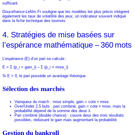
suffisant.
Doucefrance‑Lefilm.Fr souligne que les modèles les plus précis intègrent
également les taux de volatilité des jeux, un indicateur souvent indiqué
dans la fiche technique des tournois.
4. Stratégies de mise basées sur
l’espérance mathématique – 360 mots
L’espérance (E) d’un pari se calcule :
E = Σ (p_i × gain_i) – Σ (p_i × mise_i)
Si E > 0, le pari possède un avantage théorique.
Sélection des marchés
Vainqueur du match : mise simple, gain = cote × mise.
Over/Under 2,5 buts : pari combiné, gain = cote × mise, mais la
probabilité dépend de la somme des deux λ.
Pari combiné (double chance) : couvre deux des trois résultats
possibles, réduisant le gain mais augmentant la probabilité.
Gestion du bankroll