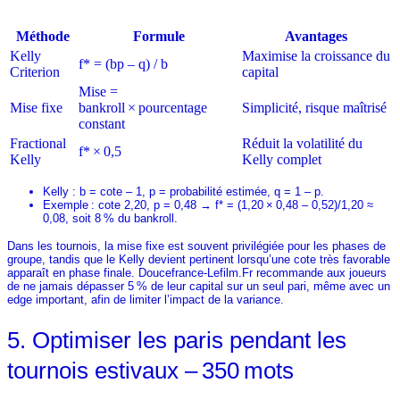
Méthode
Formule
Avantages
Kelly
Maximise la croissance du
f* = (bp – q) / b
Criterion
capital
Mise =
Mise fixe
bankroll × pourcentage
Simplicité, risque maîtrisé
constant
Fractional
Réduit la volatilité du
f* × 0,5
Kelly
Kelly complet
Kelly : b = cote – 1, p = probabilité estimée, q = 1 – p.
Exemple : cote 2,20, p = 0,48 → f* = (1,20 × 0,48 – 0,52)/1,20 ≈
0,08, soit 8 % du bankroll.
Dans les tournois, la mise fixe est souvent privilégiée pour les phases de
groupe, tandis que le Kelly devient pertinent lorsqu’une cote très favorable
apparaît en phase finale. Doucefrance‑Lefilm.Fr recommande aux joueurs
de ne jamais dépasser 5 % de leur capital sur un seul pari, même avec un
edge important, afin de limiter l’impact de la variance.
5. Optimiser les paris pendant les
tournois estivaux – 350 mots