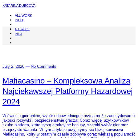
KATARINA DUBCOVA
ALL WORK
INFO
ALL WORK
INFO
July 2, 2026
—
No Comments
Mafiacasino – Kompleksowa Analiza
Najciekawszej Platformy Hazardowej
2024
W świecie gier online, wybór odpowiedniego kasyna może zadecydować o
jakości rozrywki i bezpieczeństwie gracza. Coraz więcej użytkowników
szuka platform, które łączą atrakcyjne bonusy, szeroki wybór gier oraz
przejrzyste warunki. W tym artykule przyjrzymy się bliżej serwisowi
Mafiacasino, który w ostatnim czasie zdobywa coraz większą popularność