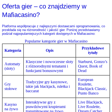
Oferta gier – co znajdziemy w
Mafiacasino?
Platforma współpracuje z najlepszymi dostawcami oprogramowania, co
przekłada się na różnorodność i jakość gier. Poniżej przedstawiamy
podział najpopularniejszych kategorii dostępnych w Mafiacasino:
Popularne kategorie gier w Mafiacasino
Przykładowe
Kategoria
Opis
tytuły
Klasyczne i nowoczesne sloty
Starburst, Gonzo’s
Automaty
z różnorodnymi tematami i
Quest, Book of
(sloty)
funkcjami bonusowymi
Dead
European
Tradycyjne gry kasynowe,
Gry
Roulette,
takie jak blackjack, ruletka i
stołowe
Blackjack Classic,
baccarat
Punto Banco
Interaktywne gry z
Live Blackjack,
Kasyno
prawdziwymi krupierami
Live Roulette,
na żywo
transmitowane na żywo
Dream Catcher