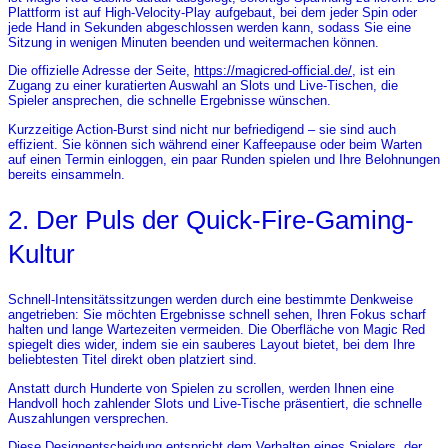
Plattform ist auf High‑Velocity-Play aufgebaut, bei dem jeder Spin oder
jede Hand in Sekunden abgeschlossen werden kann, sodass Sie eine
Sitzung in wenigen Minuten beenden und weitermachen können.
Die offizielle Adresse der Seite,
https://magicred-official.de/
, ist ein
Zugang zu einer kuratierten Auswahl an Slots und Live-Tischen, die
Spieler ansprechen, die schnelle Ergebnisse wünschen.
Kurzzeitige Action‑Burst sind nicht nur befriedigend – sie sind auch
effizient. Sie können sich während einer Kaffeepause oder beim Warten
auf einen Termin einloggen, ein paar Runden spielen und Ihre Belohnungen
bereits einsammeln.
2. Der Puls der Quick‑Fire-Gaming-
Kultur
Schnell‑Intensitätssitzungen werden durch eine bestimmte Denkweise
angetrieben: Sie möchten Ergebnisse schnell sehen, Ihren Fokus scharf
halten und lange Wartezeiten vermeiden. Die Oberfläche von Magic Red
spiegelt dies wider, indem sie ein sauberes Layout bietet, bei dem Ihre
beliebtesten Titel direkt oben platziert sind.
Anstatt durch Hunderte von Spielen zu scrollen, werden Ihnen eine
Handvoll hoch zahlender Slots und Live-Tische präsentiert, die schnelle
Auszahlungen versprechen.
Diese Designentscheidung entspricht dem Verhalten eines Spielers, der