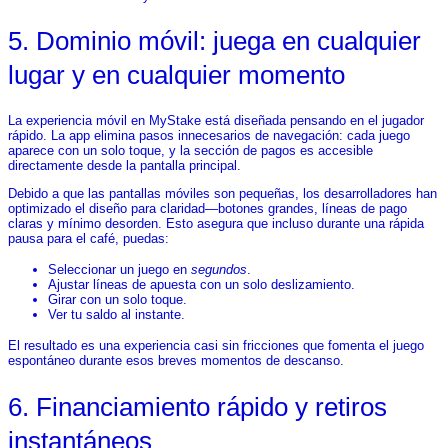
5. Dominio móvil: juega en cualquier
lugar y en cualquier momento
La experiencia móvil en MyStake está diseñada pensando en el jugador
rápido. La app elimina pasos innecesarios de navegación: cada juego
aparece con un solo toque, y la sección de pagos es accesible
directamente desde la pantalla principal.
Debido a que las pantallas móviles son pequeñas, los desarrolladores han
optimizado el diseño para claridad—botones grandes, líneas de pago
claras y mínimo desorden. Esto asegura que incluso durante una rápida
pausa para el café, puedas:
Seleccionar un juego en
segundos
.
Ajustar líneas de apuesta con un solo deslizamiento.
Girar con un solo toque.
Ver tu saldo al instante.
El resultado es una experiencia casi sin fricciones que fomenta el juego
espontáneo durante esos breves momentos de descanso.
6. Financiamiento rápido y retiros
instantáneos