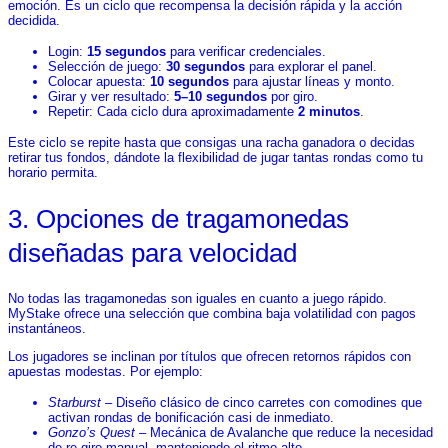
emoción. Es un ciclo que recompensa la decisión rápida y la acción
decidida.
Login:
15 segundos
para verificar credenciales.
Selección de juego:
30 segundos
para explorar el panel.
Colocar apuesta:
10 segundos
para ajustar líneas y monto.
Girar y ver resultado:
5–10 segundos
por giro.
Repetir: Cada ciclo dura aproximadamente
2 minutos
.
Este ciclo se repite hasta que consigas una racha ganadora o decidas
retirar tus fondos, dándote la flexibilidad de jugar tantas rondas como tu
horario permita.
3. Opciones de tragamonedas
diseñadas para velocidad
No todas las tragamonedas son iguales en cuanto a juego rápido.
MyStake ofrece una selección que combina baja volatilidad con pagos
instantáneos.
Los jugadores se inclinan por títulos que ofrecen retornos rápidos con
apuestas modestas. Por ejemplo:
Starburst
– Diseño clásico de cinco carretes con comodines que
activan rondas de bonificación casi de inmediato.
Gonzo’s Quest
– Mecánica de Avalanche que reduce la necesidad
de re‑giro manual, manteniendo el ritmo alto.