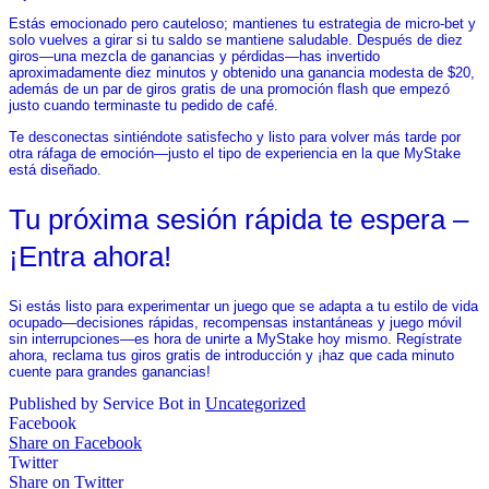
Estás emocionado pero cauteloso; mantienes tu estrategia de micro‑bet y
solo vuelves a girar si tu saldo se mantiene saludable. Después de diez
giros—una mezcla de ganancias y pérdidas—has invertido
aproximadamente diez minutos y obtenido una ganancia modesta de $20,
además de un par de giros gratis de una promoción flash que empezó
justo cuando terminaste tu pedido de café.
Te desconectas sintiéndote satisfecho y listo para volver más tarde por
otra ráfaga de emoción—justo el tipo de experiencia en la que MyStake
está diseñado.
Tu próxima sesión rápida te espera –
¡Entra ahora!
Si estás listo para experimentar un juego que se adapta a tu estilo de vida
ocupado—decisiones rápidas, recompensas instantáneas y juego móvil
sin interrupciones—es hora de unirte a MyStake hoy mismo. Regístrate
ahora, reclama tus giros gratis de introducción y ¡haz que cada minuto
cuente para grandes ganancias!
Published by Service Bot in
Uncategorized
Facebook
Share on Facebook
Twitter
Share on Twitter