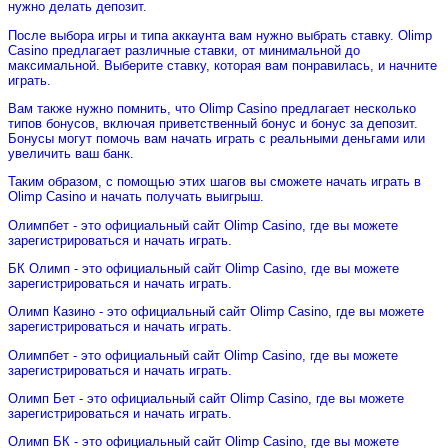
нужно делать депозит.
После выбора игры и типа аккаунта вам нужно выбрать ставку. Olimp
Casino предлагает различные ставки, от минимальной до
максимальной. Выберите ставку, которая вам понравилась, и начните
играть.
Вам также нужно помнить, что Olimp Casino предлагает несколько
типов бонусов, включая приветственный бонус и бонус за депозит.
Бонусы могут помочь вам начать играть с реальными деньгами или
увеличить ваш банк.
Таким образом, с помощью этих шагов вы сможете начать играть в
Olimp Casino и начать получать выигрыш.
Олимпбет - это официальный сайт Olimp Casino, где вы можете
зарегистрироваться и начать играть.
БК Олимп - это официальный сайт Olimp Casino, где вы можете
зарегистрироваться и начать играть.
Олимп Казино - это официальный сайт Olimp Casino, где вы можете
зарегистрироваться и начать играть.
Олимпбет - это официальный сайт Olimp Casino, где вы можете
зарегистрироваться и начать играть.
Олимп Бет - это официальный сайт Olimp Casino, где вы можете
зарегистрироваться и начать играть.
Олимп БК - это официальный сайт Olimp Casino, где вы можете