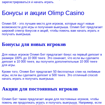
зарегистрироваться и начать играть.
Бонусы и акции Olimp Casino
Олимп БК - это лучшее место для игроков, которые ищут новые
возможности для игры и получения выигрыша. Олимп Бет предлагает
широкий спектр бонусов и акций, чтобы помочь вам начать играть и
получать выигрыша.
Бонусы для новых игроков
Для новых игроков Олимп Бет предлагает бонус на первый депозит в
размере 100% до 10 000 тенге. Это означает, что если вы сделаете
депозит в 10 000 тенге, вы получите дополнительные 10 000 тенге
для игры.
Кроме того, Олимп Бет предлагает 50 бесплатных спин на любимые
игры, если вы сделаете депозит в 500 тенге. Это отличный способ
начать играть и получать выигрыша.
Акции для постоянных игроков
Олимп Бет также предлагает акции для постоянных игроков, чтобы
помочь им продолжать играть и получать выигрыша. Например, если