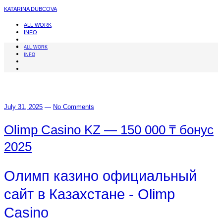
KATARINA DUBCOVA
ALL WORK
INFO
ALL WORK
INFO
July 31, 2025
—
No Comments
Olimp Casino KZ — 150 000 ₸ бонус
2025
Олимп казино официальный
сайт в Казахстане - Olimp
Casino