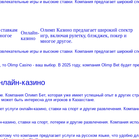
звлекательные игры и высокие ставки. Компания предлагает широкий спек
 ставкам
Олимп Казино предлагает широкий спектр
Онлайн-
многое
игр, включая рулетку, блэкджек, покер и
казино
многое другое.
звлекательные игры и высокие ставки. Компания предлагает широкий спек
о Olimp Casino - ваш выбор. В 2025 году, компания Olimp Bet будет пре
онлайн-казино
не. Компания Олимп Бет, которая уже имеет успешный опыт в других стра
 может быть интересна для игроков в Казахстане.
т услуги онлайн-казино, ставки на спорт и другие развлечения. Компан
н-казино, ставки на спорт, лотереи и другие развлечения. Компания ис
потому что компания предлагает услуги на русском языке, что удобно д