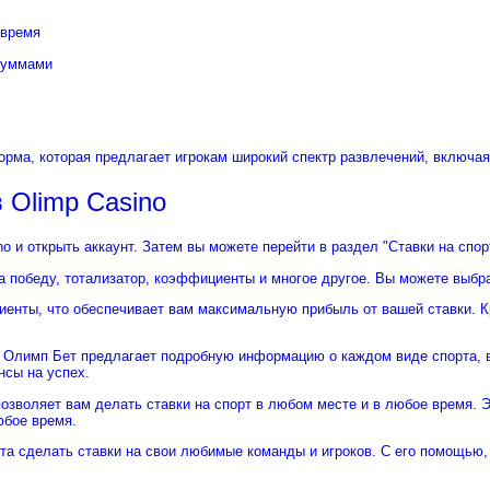
 время
суммами
орма, которая предлагает игрокам широкий спектр развлечений, включая
в Olimp Casino
o и открыть аккаунт. Затем вы можете перейти в раздел "Ставки на спор
 победу, тотализатор, коэффициенты и многое другое. Вы можете выбрат
иенты, что обеспечивает вам максимальную прибыль от вашей ставки. К
я - Олимп Бет предлагает подробную информацию о каждом виде спорта, 
нсы на успех.
озволяет вам делать ставки на спорт в любом месте и в любое время. Э
юбое время.
та сделать ставки на свои любимые команды и игроков. С его помощью,