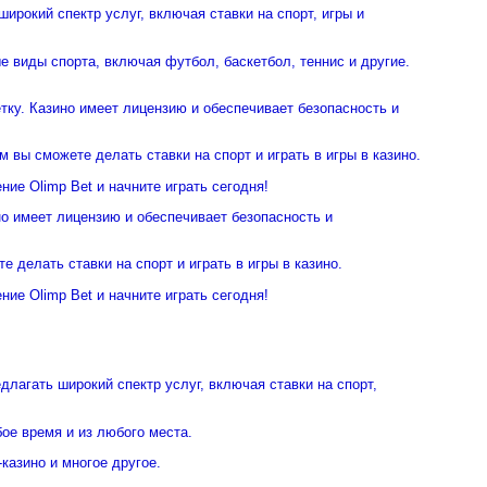
широкий спектр услуг, включая ставки на спорт, игры и
е виды спорта, включая футбол, баскетбол, теннис и другие.
етку. Казино имеет лицензию и обеспечивает безопасность и
м вы сможете делать ставки на спорт и играть в игры в казино.
ние Olimp Bet и начните играть сегодня!
но имеет лицензию и обеспечивает безопасность и
 делать ставки на спорт и играть в игры в казино.
ние Olimp Bet и начните играть сегодня!
длагать широкий спектр услуг, включая ставки на спорт,
бое время и из любого места.
казино и многое другое.