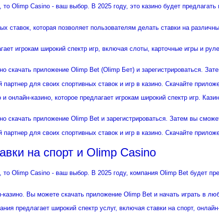
о Olimp Casino - ваш выбор. В 2025 году, это казино будет предлагать 
ых ставок, которая позволяет пользователям делать ставки на различны
.
лагает игрокам широкий спектр игр, включая слоты, карточные игры и рул
но скачать приложение Olimp Bet (Olimp Бет) и зарегистрироваться. Зате
 партнер для своих спортивных ставок и игр в казино. Скачайте приложе
 и онлайн-казино, которое предлагает игрокам широкий спектр игр. Кази
но скачать приложение Olimp Bet и зарегистрироваться. Затем вы сможете
 партнер для своих спортивных ставок и игр в казино. Скачайте приложе
авки на спорт и Olimp Casino
о Olimp Casino - ваш выбор. В 2025 году, компания Olimp Bet будет пре
н-казино. Вы можете скачать приложение Olimp Bet и начать играть в лю
ния предлагает широкий спектр услуг, включая ставки на спорт, онлайн-