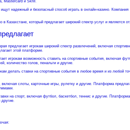
Mastercard и Skrill.
е ищут надежный и безопасный способ играть в онлайн-казино. Компани
но в Казахстане, который предлагает широкий спектр услуг и является 
предлагает
орая предлагает игрокам широкий спектр развлечений, включая спортивн
длагает этой платформе.
гает игрокам возможность ставить на спортивные события, включая фут
ей, количество голов, пенальти и другие.
окам делать ставки на спортивные события в любое время и из любой то
, включая слоты, карточные игры, рулетку и другие. Платформа предлаг
уммами.
авки на спорт, включая футбол, баскетбол, теннис и другие. Платформа
 другие.
ючая: