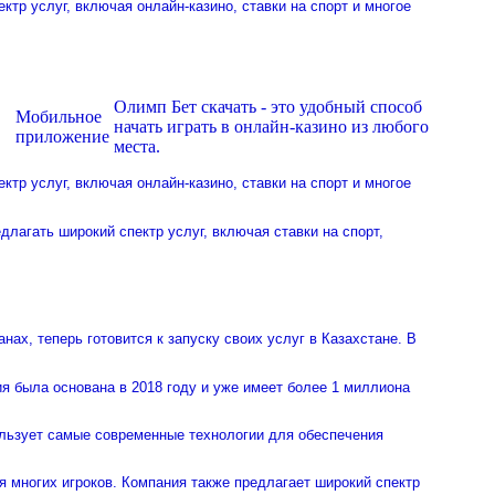
тр услуг, включая онлайн-казино, ставки на спорт и многое
Олимп Бет скачать - это удобный способ
Мобильное
начать играть в онлайн-казино из любого
приложение
места.
тр услуг, включая онлайн-казино, ставки на спорт и многое
длагать широкий спектр услуг, включая ставки на спорт,
нах, теперь готовится к запуску своих услуг в Казахстане. В
ия была основана в 2018 году и уже имеет более 1 миллиона
пользует самые современные технологии для обеспечения
ля многих игроков. Компания также предлагает широкий спектр