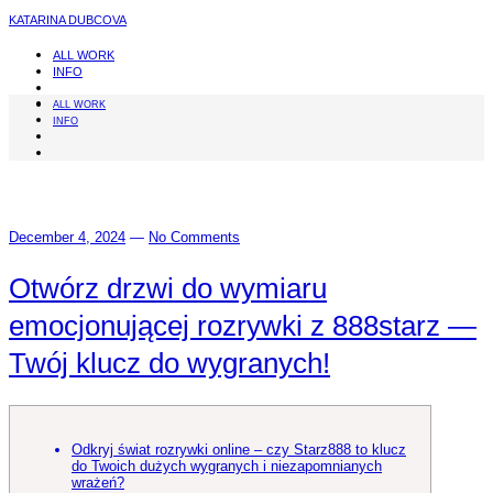
KATARINA DUBCOVA
ALL WORK
INFO
ALL WORK
INFO
December 4, 2024
—
No Comments
Otwórz drzwi do wymiaru
emocjonującej rozrywki z 888starz —
Twój klucz do wygranych!
Odkryj świat rozrywki online – czy Starz888 to klucz
do Twoich dużych wygranych i niezapomnianych
wrażeń?