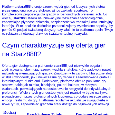
Platforma
starz888
oferuje szeroki wybór gier, od klasycznych slotów
przez emocjonujące gry stołowe, aż po zakłady sportowe. To
kompleksowa propozycja dla graczy o różnorodnych preferencjach. Co
więcej,
starz888
stawia na innowacyjne rozwiązania technologiczne,
zapewniając płynność działania, bezpieczeństwo transakcji oraz intuicyjny
interfejs. W tej analizie dokładnie przeanalizujemy wymienione aspekty, by
pomóc Ci podjąć świadomą decyzję, czy właśnie ta platforma spełni Twoje
oczekiwania i otworzy drzwi do świata wirtualnej rozrywki.
Czym charakteryzuje się oferta gier
na Starz888?
Oferta gier dostępna na platformie
starz888
jest niezwykle bogata i
zróżnicowana, obejmując szeroki wachlarz tytułów, które zadowolą nawet
najbardziej wymagających graczy. Znajdziemy tu zarówno klasyczne sloty
w stylu owocówek, jak i nowoczesne gry wideo z zaawansowaną grafiką i
interaktywnymi funkcjami. Dodatkowo, platforma oferuje popularne gry
stołowe, takie jak ruletka, blackjack, poker i bakarat, w różnych
wariantach, pozwalających na dostosowanie rozgrywki do indywidualnych
preferencji. Wiele z tych gier dostępnych jest również w trybie na żywo,
prowadzonych przez profesjonalnych krupierów, co dodaje jeszcze więcej
emocji i realizmu do gry. Platforma regularnie aktualizuje swoją ofertę o
nowe tytuły, zapewniając graczom stały dostęp do najnowszych atrakcji.
Rodzaj
Przykładowe Tytuły
Dostępne Warianty