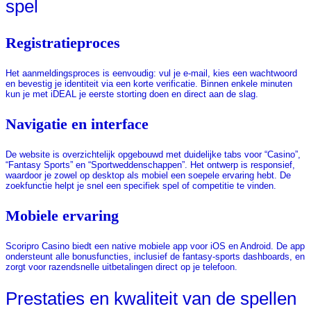
spel
Registratieproces
Het aanmeldingsproces is eenvoudig: vul je e‑mail, kies een wachtwoord
en bevestig je identiteit via een korte verificatie. Binnen enkele minuten
kun je met iDEAL je eerste storting doen en direct aan de slag.
Navigatie en interface
De website is overzichtelijk opgebouwd met duidelijke tabs voor “Casino”,
“Fantasy Sports” en “Sportweddenschappen”. Het ontwerp is responsief,
waardoor je zowel op desktop als mobiel een soepele ervaring hebt. De
zoekfunctie helpt je snel een specifiek spel of competitie te vinden.
Mobiele ervaring
Scoripro Casino biedt een native mobiele app voor iOS en Android. De app
ondersteunt alle bonusfuncties, inclusief de fantasy‑sports dashboards, en
zorgt voor razendsnelle uitbetalingen direct op je telefoon.
Prestaties en kwaliteit van de spellen