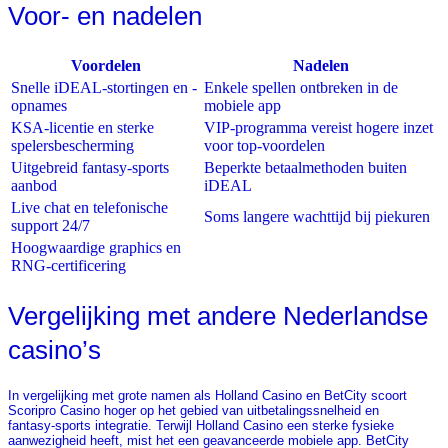
Voor‑ en nadelen
Voordelen
Nadelen
Snelle iDEAL‑stortingen en -
Enkele spellen ontbreken in de
opnames
mobiele app
KSA‑licentie en sterke
VIP‑programma vereist hogere inzet
spelersbescherming
voor top‑voordelen
Uitgebreid fantasy‑sports
Beperkte betaalmethoden buiten
aanbod
iDEAL
Live chat en telefonische
Soms langere wachttijd bij piekuren
support 24/7
Hoogwaardige graphics en
RNG‑certificering
Vergelijking met andere Nederlandse
casino’s
In vergelijking met grote namen als Holland Casino en BetCity scoort
Scoripro Casino hoger op het gebied van uitbetalingssnelheid en
fantasy‑sports integratie. Terwijl Holland Casino een sterke fysieke
aanwezigheid heeft, mist het een geavanceerde mobiele app. BetCity