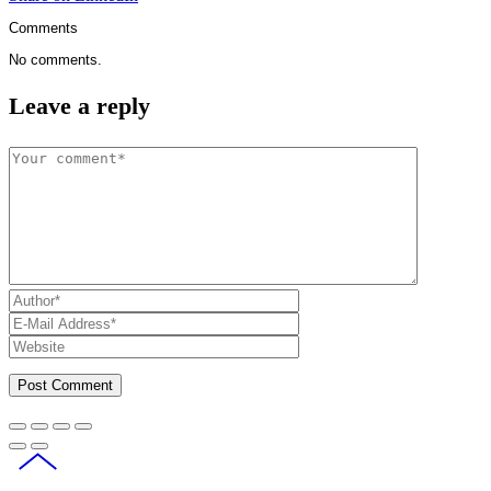
Comments
No comments.
Leave a reply