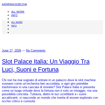
KATARINA DUBCOVA
ALL WORK
INFO
ALL WORK
INFO
June 17, 2026
—
No Comments
Slot Palace Italia: Un Viaggio Tra
Luci, Suoni e Fortuna
Chi non ha mai sognato di entrare in un palazzo dove le slot machine
suonano come un’orchestra ben accordata, e ogni giro potrebbe
trasformarsi in una cascata di monete? Slot Palace Italia si presenta
come un luogo virtuale dove la fortuna non è solo un miraggio, ma una
possibilità concreta. Tuttavia, dietro le luci scintillanti e i suoni
accattivanti, si nasconde un mondo che merita di essere esplorato con
occhio critico e curiosità.