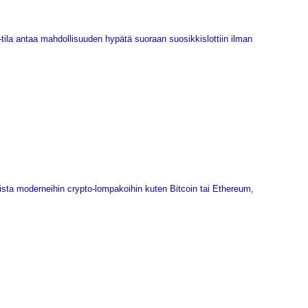
tila antaa mahdollisuuden hypätä suoraan suosikkislottiin ilman
ista moderneihin crypto-lompakoihin kuten Bitcoin tai Ethereum,