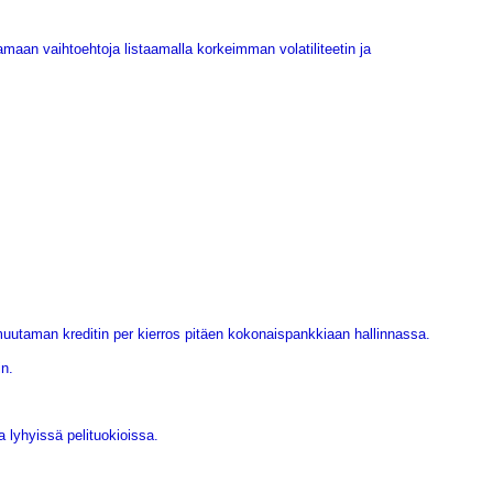
amaan vaihtoehtoja listaamalla korkeimman volatiliteetin ja
muutaman kreditin per kierros pitäen kokonaispankkiaan hallinnassa.
in.
 lyhyissä pelituokioissa.