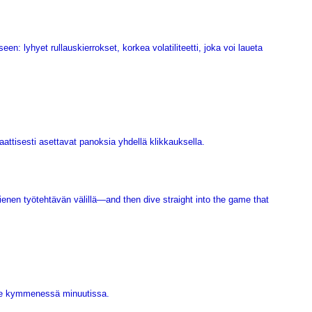
n: lyhyet rullauskierrokset, korkea volatiliteetti, joka voi laueta
maattisesti asettavat panoksia yhdellä klikkauksella.
enen työtehtävän välillä—and then dive straight into the game that
alle kymmenessä minuutissa.