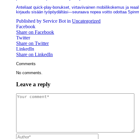
Anteliaat quick‑play‑bonukset, virtaviivainen mobiilikokemus ja reaal
kirjaudu sisään työpöydältäsi—seuraava nopea voitto odottaa Spi
Published by Service Bot in
Uncategorized
Facebook
Share on Facebook
Twitter
Share on Twitter
LinkedIn
Share on LinkedIn
Comments
No comments.
Leave a reply