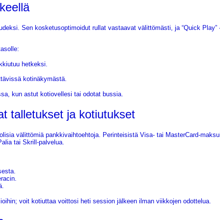
keellä
ksi. Sen kosketusoptimoidut rullat vastaavat välittömästi, ja “Quick Play” -
asolle:
kkiutuu hetkeksi.
ttävissä kotinäkymästä.
a, kun astut kotiovellesi tai odotat bussia.
talletukset ja kotiutukset
sia välittömiä pankkivaihtoehtoja. Perinteisistä Visa- tai MasterCard-maksu
lia tai Skrill‑palvelua.
sesta.
eracin.
ä.
ioihin; voit kotiuttaa voittosi heti session jälkeen ilman viikkojen odottelua.