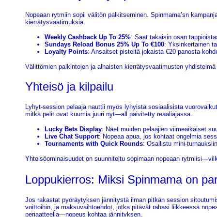
Nopeaan rytmiin sopii välitön palkitseminen. Spinmama’sn kampanjarak
kierrätysvaatimuksia.
Weekly Cashback Up To 25%
: Saat takaisin osan tappioista
Sundays Reload Bonus 25% Up To €100
: Yksinkertainen t
Loyalty Points
: Ansaitset pisteitä jokaista €20 panosta ko
Välittömien palkintojen ja alhaisten kierrätysvaatimusten yhdistelmä 
Yhteisö ja kilpailu
Lyhyt‑session pelaaja nauttii myös lyhyistä sosiaalisista vuorovaikutu
mitkä pelit ovat kuumia juuri nyt—all päivitetty reaaliajassa.
Lucky Bets Display
: Näet muiden pelaajien viimeaikaiset suu
Live Chat Support
: Nopeaa apua, jos kohtaat ongelmia sessi
Tournaments with Quick Rounds
: Osallistu mini‑turnauksii
Yhteisöominaisuudet on suunniteltu sopimaan nopeaan rytmiisi—vilkai
Loppukierros: Miksi Spinmama on para
Jos rakastat pyöräytyksen jännitystä ilman pitkän session sitoutumist
voittoihin, ja maksuvaihtoehdot, jotka pitävät rahasi liikkeessä no
periaatteella—nopeus kohtaa jännityksen.