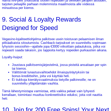
Nämä live-pelit yhdistävät slotien nopeuden ja oikeiden jakajien aitouden,
tarjoten pelaajille parhaan molemmista maailmoista alle viidessä
minuutissa per kierros.
9. Social & Loyalty Rewards
Designed for Speed
Vegasino-lojaliteettiohjelma palkitsee usein toistuvan pelaamisen ilman
pitkäaikaista sitoutumista. Cashback‑tarjoukset on suunniteltu sopimaan
lyhyisiin sessioihin—ajattele jopa €3000 viikoittain palautuksia, jotka voi
nopeasti saada takaisin, jos tappioita kertyy nopeiden purkausten aikana.
Loyalty‑huiput:
Joustava palkitsemisjärjestelmä, jossa pisteitä ansaitaan per spin
tai kierros.
Välittömät lunastusvaihtoehdot ilmaispyöräytyksiin tai
bonus‑krediitteihin, joita voi käyttää heti.
Ei tiukkoja kierrätysvaatimuksia tietyille palkinnoille; ne on
suunniteltu ylläpitämään vauhtia.
Tämä lähestymistapa varmistaa, että vaikka pelaat vain lyhyesti
kerrallaan, toimintasi muuttuu konkreettisiksi eduiksi, joita voit nauttia
heti.
10. Join for 200 Free Spins! Your Next