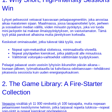
Win
Lyhyet pelisessiot vetoavat kasvavaan pelaajasegmenttiin, joka arvostaa
aikaa maratonien sijaan. Maailmassa, jossa tasapainottelet työn, perheen
ja sosiaalisen median välillä, viiden minuutin pyöräytys, joka voi tuoda
mini‑jackpotin tai makean ilmaispyöräytyksen, on vastustamaton. Tämä
tyyli pitää panokset alhaisina mutta jännityksen korkealla.
Keskeiset ominaisuudet, jotka tukevat tätä tyyliä, ovat:
Nopeat spin-mekaniikat slotteissa, minimaalisella viiveellä.
Nopeat pöytäpelien kierrokset, jotka päättyvät alle minuutissa.
Välittömät voitonjako‑vaihtoehdot välittömään tyydytykseen.
Pelaajat palaavat usein useisiin lyhyisiin ikkunoihin päivän aikana—
lounaan jälkeen, työmatkatauolla tai kahvilassa odottaessaan—tehdäksesi
jokaisesta sessiosta kuin uuden energianpurkauksen.
2. The Game Library: A Fire‑Starter
Collection
Vegasino
sisältää yli 11 000 nimikettä yli 100 tarjoajalta, mutta nopeaan
pelaamiseen keskitymme helmiin, jotka tarjoavat nopeita tuloksia—nopeat
spin‑slotit ja nopeat kierrokset pöytäpeleissä.