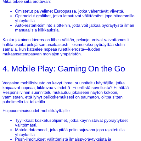
Mikä tekee siitä erottuvan:
Omistetut palvelimet Euroopassa, jotka vähentävät viivettä.
Optimoidut grafiikat, jotka latautuvat välittömästi jopa hitaammilla
yhteyksillä.
Auto‑restart‑toiminto slotteihin, jotta voit jatkaa pyöräytystä ilman
manuaalisia klikkauksia.
Koska jokainen kierros on lähes välitön, pelaajat voivat vaivattomasti
hallita useita pelejä samanaikaisesti—esimerkiksi pyöräyttää slotin
samalla, kun katselee nopeaa rulettikierrosta—luoden
mukaansatempaavan moniajon ympäristön.
4. Mobile Play: Gaming On the Go
Vegasino mobiilisivusto on kevyt ihme, suunniteltu käyttäjille, jotka
kaipaavat nopeaa, liikkuvaa viihdettä. Ei erillistä sovellusta? Ei hätää.
Responsiivinen suunnittelu mukautuu jokaiseen näytön kokoon,
varmistaen, että lyhyt pelikokemuksesi on saumaton, olitpa sitten
puhelimella tai tabletilla.
Huippuominaisuudet mobiilikäyttäjille:
Tyylikkäät kosketusohjaimet, jotka käynnistävät pyöräytykset
välittömästi.
Matala‑datamoodi, joka pitää pelin sujuvana jopa rajoitetuilla
yhteyksillä.
Push‑ilmoitukset välittömistä ilmaispyöräytyksistä ja