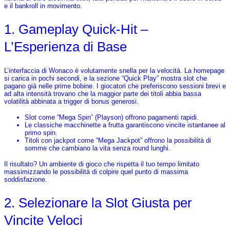
e il bankroll in movimento.
1. Gameplay Quick‑Hit –
L’Esperienza di Base
L’interfaccia di Wonaco è volutamente snella per la velocità. La homepage
si carica in pochi secondi, e la sezione “Quick Play” mostra slot che
pagano già nelle prime bobine. I giocatori che preferiscono sessioni brevi e
ad alta intensità trovano che la maggior parte dei titoli abbia bassa
volatilità abbinata a trigger di bonus generosi.
Slot come “Mega Spin” (Playson) offrono pagamenti rapidi.
Le classiche macchinette a frutta garantiscono vincite istantanee al
primo spin.
Titoli con jackpot come “Mega Jackpot” offrono la possibilità di
somme che cambiano la vita senza round lunghi.
Il risultato? Un ambiente di gioco che rispetta il tuo tempo limitato
massimizzando le possibilità di colpire quel punto di massima
soddisfazione.
2. Selezionare la Slot Giusta per
Vincite Veloci