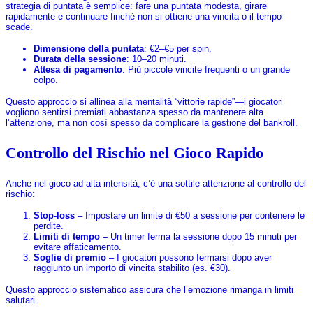
strategia di puntata è semplice: fare una puntata modesta, girare
rapidamente e continuare finché non si ottiene una vincita o il tempo
scade.
Dimensione della puntata
: €2–€5 per spin.
Durata della sessione
: 10–20 minuti.
Attesa di pagamento
: Più piccole vincite frequenti o un grande
colpo.
Questo approccio si allinea alla mentalità “vittorie rapide”—i giocatori
vogliono sentirsi premiati abbastanza spesso da mantenere alta
l’attenzione, ma non così spesso da complicare la gestione del bankroll.
Controllo del Rischio nel Gioco Rapido
Anche nel gioco ad alta intensità, c’è una sottile attenzione al controllo del
rischio:
Stop‑loss
– Impostare un limite di €50 a sessione per contenere le
perdite.
Limiti di tempo
– Un timer ferma la sessione dopo 15 minuti per
evitare affaticamento.
Soglie di premio
– I giocatori possono fermarsi dopo aver
raggiunto un importo di vincita stabilito (es. €30).
Questo approccio sistematico assicura che l’emozione rimanga in limiti
salutari.