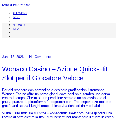
KATARINA DUBCOVA
ALL WORK
INFO
ALL WORK
INFO
June 12, 2026
—
No Comments
Wonaco Casino – Azione Quick‑Hit
Slot per il Giocatore Veloce
Per chi prospera con adrenalina e desidera gratificazioni istantanee,
Wonaco Casino offre un parco giochi dove ogni spin sembra una corsa
contro il tempo. Che tu sia un pendolare serale o un appassionato di
pausa pranzo, la piattaforma è progettata per offrire esperienze rapide e
gratificanti senza i lunghi tempi di inattività richiesti da molti altri siti.
Visita il sito ufficiale su
https://wonacoufficiale-it.com/
per esplorare una
libreria di oltre diecimila titoli, tutti pensati per mantenere il cuore in corsa