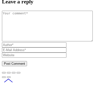
Leave a reply