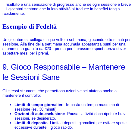
Il risultato è una sensazione di progresso anche se ogni sessione è breve
—i giocatori sentono che la loro attività si traduce in benefici tangibili
rapidamente.
Esempio di Fedeltà
Un giocatore si collega cinque volte a settimana, giocando otto minuti per
sessione. Alla fine della settimana accumula abbastanza punti per una
scommessa gratuita da €20—pronta per il prossimo sprint senza dover
aspettare mesi per i premi.
9. Gioco Responsabile – Mantenere
le Sessioni Sane
Gli stessi strumenti che permettono azioni veloci aiutano anche a
mantenere il controllo:
Limiti di tempo giornalieri
: Imposta un tempo massimo di
sessione (es. 30 minuti).
Opzioni di auto-esclusione
: Pausa l’attività dopo ripetute brevi
sessioni, se desiderato.
Limiti di deposito
: Limita i depositi giornalieri per evitare spese
eccessive durante il gioco rapido.