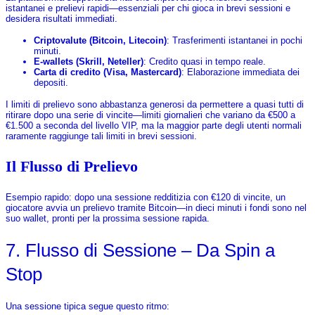
istantanei e prelievi rapidi—essenziali per chi gioca in brevi sessioni e
desidera risultati immediati.
Criptovalute (Bitcoin, Litecoin)
: Trasferimenti istantanei in pochi
minuti.
E-wallets (Skrill, Neteller)
: Credito quasi in tempo reale.
Carta di credito (Visa, Mastercard)
: Elaborazione immediata dei
depositi.
I limiti di prelievo sono abbastanza generosi da permettere a quasi tutti di
ritirare dopo una serie di vincite—limiti giornalieri che variano da €500 a
€1.500 a seconda del livello VIP, ma la maggior parte degli utenti normali
raramente raggiunge tali limiti in brevi sessioni.
Il Flusso di Prelievo
Esempio rapido: dopo una sessione redditizia con €120 di vincite, un
giocatore avvia un prelievo tramite Bitcoin—in dieci minuti i fondi sono nel
suo wallet, pronti per la prossima sessione rapida.
7. Flusso di Sessione – Da Spin a
Stop
Una sessione tipica segue questo ritmo: