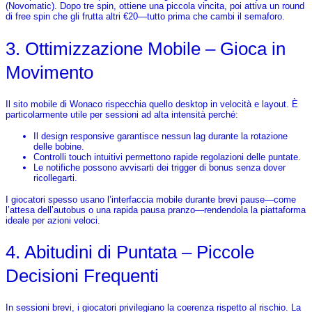
(Novomatic). Dopo tre spin, ottiene una piccola vincita, poi attiva un round
di free spin che gli frutta altri €20—tutto prima che cambi il semaforo.
3. Ottimizzazione Mobile – Gioca in
Movimento
Il sito mobile di Wonaco rispecchia quello desktop in velocità e layout. È
particolarmente utile per sessioni ad alta intensità perché:
Il design responsive garantisce nessun lag durante la rotazione
delle bobine.
Controlli touch intuitivi permettono rapide regolazioni delle puntate.
Le notifiche possono avvisarti dei trigger di bonus senza dover
ricollegarti.
I giocatori spesso usano l’interfaccia mobile durante brevi pause—come
l’attesa dell’autobus o una rapida pausa pranzo—rendendola la piattaforma
ideale per azioni veloci.
4. Abitudini di Puntata – Piccole
Decisioni Frequenti
In sessioni brevi, i giocatori privilegiano la coerenza rispetto al rischio. La