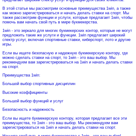
В этой статье мы рассмотрим основные преимущества 1win, а также
как можно зарегистрироваться и начать делать ставки на спорт. Мы
также рассмотрим функции и услуги, которые предлагает 1win, чтобы
помочь вам начать свой путь в мире букмекерства.
1win - это зеркало для многих букмекерских контор, которые не могут
предложить такие же услуги и функции. 1win предлагает широкий
спектр услуг, включая спортивные ставки, киберспорт, лото и другие
игры.
Если вы ищете безопасную и надежную букмекерскую контору, где
можно сделать ставки на спорт, то 1win - это ваш выбор. Мы
рекомендуем вам зарегистрироваться на 1win и начать делать ставки
на спорт.
Преимущества 1win:
Большой выбор спортивных дисциплин
Высокие коэффициенты
Большой выбор функций и услуг
Безопасность и надежность
Если вы ищете букмекерскую контору, которая предлагает все эти
преимущества, то 1win - это ваш выбор. Мы рекомендуем вам
зарегистрироваться на 1win и начать делать ставки на спорт.
Начните свой путь в мире букмекерства с 1win - это ваш выбор!