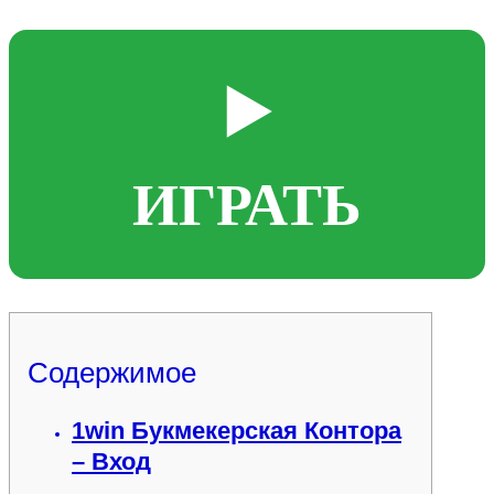
▶️
ИГРАТЬ
Содержимое
1win Букмекерская Контора
– Вход