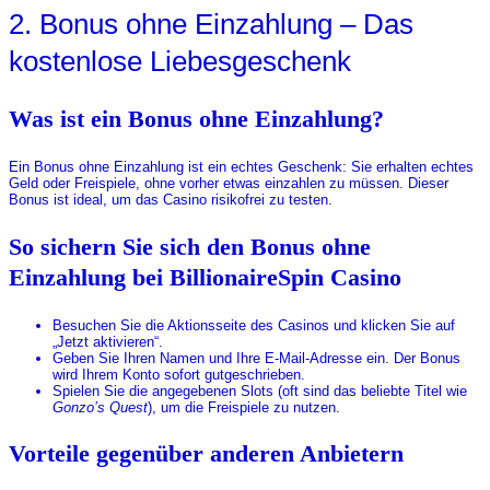
2. Bonus ohne Einzahlung – Das
kostenlose Liebesgeschenk
Was ist ein Bonus ohne Einzahlung?
Ein Bonus ohne Einzahlung ist ein echtes Geschenk: Sie erhalten echtes
Geld oder Freispiele, ohne vorher etwas einzahlen zu müssen. Dieser
Bonus ist ideal, um das Casino risikofrei zu testen.
So sichern Sie sich den Bonus ohne
Einzahlung bei BillionaireSpin Casino
Besuchen Sie die Aktionsseite des Casinos und klicken Sie auf
„Jetzt aktivieren“.
Geben Sie Ihren Namen und Ihre E‑Mail-Adresse ein. Der Bonus
wird Ihrem Konto sofort gutgeschrieben.
Spielen Sie die angegebenen Slots (oft sind das beliebte Titel wie
Gonzo’s Quest
), um die Freispiele zu nutzen.
Vorteile gegenüber anderen Anbietern