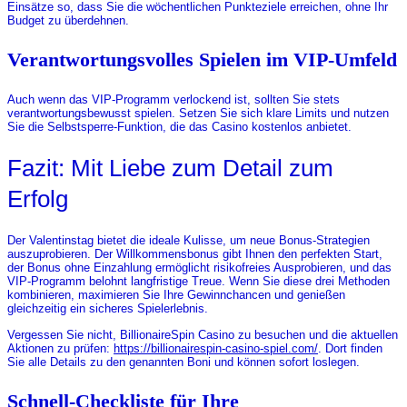
Einsätze so, dass Sie die wöchentlichen Punkteziele erreichen, ohne Ihr
Budget zu überdehnen.
Verantwortungsvolles Spielen im VIP‑Umfeld
Auch wenn das VIP‑Programm verlockend ist, sollten Sie stets
verantwortungsbewusst spielen. Setzen Sie sich klare Limits und nutzen
Sie die Selbstsperre‑Funktion, die das Casino kostenlos anbietet.
Fazit: Mit Liebe zum Detail zum
Erfolg
Der Valentinstag bietet die ideale Kulisse, um neue Bonus‑Strategien
auszuprobieren. Der Willkommensbonus gibt Ihnen den perfekten Start,
der Bonus ohne Einzahlung ermöglicht risikofreies Ausprobieren, und das
VIP‑Programm belohnt langfristige Treue. Wenn Sie diese drei Methoden
kombinieren, maximieren Sie Ihre Gewinnchancen und genießen
gleichzeitig ein sicheres Spielerlebnis.
Vergessen Sie nicht, BillionaireSpin Casino zu besuchen und die aktuellen
Aktionen zu prüfen:
https://billionairespin-casino-spiel.com/
. Dort finden
Sie alle Details zu den genannten Boni und können sofort loslegen.
Schnell‑Checkliste für Ihre