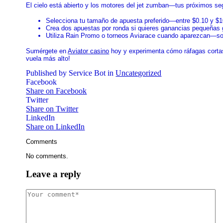
El cielo está abierto y los motores del jet zumban—tus próximos se
Selecciona tu tamaño de apuesta preferido—entre $0.10 y $10
Crea dos apuestas por ronda si quieres ganancias pequeñas 
Utiliza Rain Promo o torneos Aviarace cuando aparezcan—son 
Sumérgete en
Aviator casino
hoy y experimenta cómo ráfagas cortas 
vuela más alto!
Published by Service Bot in
Uncategorized
Facebook
Share on Facebook
Twitter
Share on Twitter
LinkedIn
Share on LinkedIn
Comments
No comments.
Leave a reply