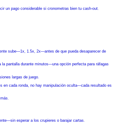
cir un pago considerable si cronometras bien tu cash‑out.
ficiente sube—1x, 1.5x, 2x—antes de que pueda desaparecer de
a la pantalla durante minutos—una opción perfecta para ráfagas
siones largas de juego.
res en cada ronda, no hay manipulación oculta—cada resultado es
r más.
nte—sin esperar a los crupieres o barajar cartas.