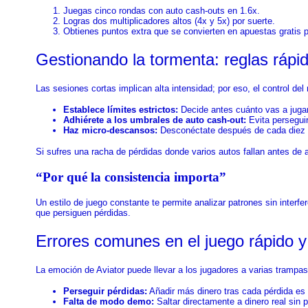
Juegas cinco rondas con auto cash‑outs en 1.6x.
Logras dos multiplicadores altos (4x y 5x) por suerte.
Obtienes puntos extra que se convierten en apuestas gratis p
Gestionando la tormenta: reglas rápi
Las sesiones cortas implican alta intensidad; por eso, el control del r
Establece límites estrictos:
Decide antes cuánto vas a jugar
Adhiérete a los umbrales de auto cash‑out:
Evita perseguir
Haz micro‑descansos:
Desconéctate después de cada diez ro
Si sufres una racha de pérdidas donde varios autos fallan antes d
“Por qué la consistencia importa”
Un estilo de juego constante te permite analizar patrones sin inte
que persiguen pérdidas.
Errores comunes en el juego rápido y
La emoción de Aviator puede llevar a los jugadores a varias trampas
Perseguir pérdidas:
Añadir más dinero tras cada pérdida es 
Falta de modo demo:
Saltar directamente a dinero real sin 