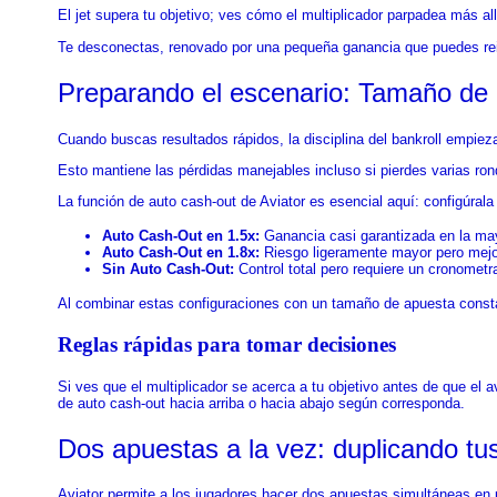
El jet supera tu objetivo; ves cómo el multiplicador parpadea más a
Te desconectas, renovado por una pequeña ganancia que puedes reinv
Preparando el escenario: Tamaño de 
Cuando buscas resultados rápidos, la disciplina del bankroll empie
Esto mantiene las pérdidas manejables incluso si pierdes varias ro
La función de auto cash‑out de Aviator es esencial aquí: configúr
Auto Cash‑Out en 1.5x:
Ganancia casi garantizada en la may
Auto Cash‑Out en 1.8x:
Riesgo ligeramente mayor pero mejor 
Sin Auto Cash‑Out:
Control total pero requiere un cronometra
Al combinar estas configuraciones con un tamaño de apuesta consta
Reglas rápidas para tomar decisiones
Si ves que el multiplicador se acerca a tu objetivo antes de que el 
de auto cash‑out hacia arriba o hacia abajo según corresponda.
Dos apuestas a la vez: duplicando tu
Aviator permite a los jugadores hacer dos apuestas simultáneas en 