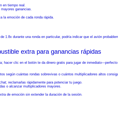
n en tiempo real.
y mayores ganancias.
ca la emoción de cada ronda rápida.
de 1.8x durante una ronda en particular, podría indicar que el avión probab
stible extra para ganancias rápidas
ia; hacer clic en el botón te da dinero gratis para jugar de inmediato—perfec
untos según cuántas rondas sobrevivas o cuántos multiplicadores altos consig
chat; reclamarlas rápidamente para potenciar tu juego.
das o alcanzar multiplicadores mayores.
tra de emoción sin extender la duración de la sesión.