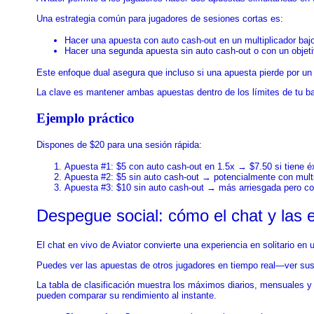
Una estrategia común para jugadores de sesiones cortas es:
Hacer una apuesta con auto cash‑out en un multiplicador bajo
Hacer una segunda apuesta sin auto cash‑out o con un objeti
Este enfoque dual asegura que incluso si una apuesta pierde por un
La clave es mantener ambas apuestas dentro de los límites de tu ba
Ejemplo práctico
Dispones de $20 para una sesión rápida:
Apuesta #1: $5 con auto cash‑out en 1.5x → $7.50 si tiene éx
Apuesta #2: $5 sin auto cash‑out → potencialmente con mult
Apuesta #3: $10 sin auto cash‑out → más arriesgada pero c
Despegue social: cómo el chat y las 
El chat en vivo de Aviator convierte una experiencia en solitario en u
Puedes ver las apuestas de otros jugadores en tiempo real—ver sus
La tabla de clasificación muestra los máximos diarios, mensuales y
pueden comparar su rendimiento al instante.