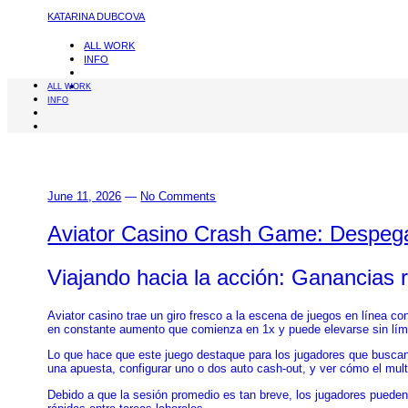
KATARINA DUBCOVA
ALL WORK
INFO
ALL WORK
INFO
June 11, 2026
—
No Comments
Aviator Casino Crash Game: Despeg
Viajando hacia la acción: Ganancias r
Aviator casino trae un giro fresco a la escena de juegos en línea c
en constante aumento que comienza en 1x y puede elevarse sin límit
Lo que hace que este juego destaque para los jugadores que buscan
una apuesta, configurar uno o dos auto cash‑out, y ver cómo el multi
Debido a que la sesión promedio es tan breve, los jugadores puede