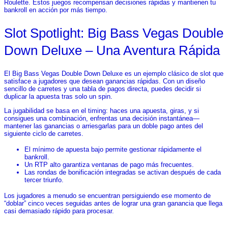
Roulette. Estos juegos recompensan decisiones rápidas y mantienen tu
bankroll en acción por más tiempo.
Slot Spotlight: Big Bass Vegas Double
Down Deluxe – Una Aventura Rápida
El Big Bass Vegas Double Down Deluxe es un ejemplo clásico de slot que
satisface a jugadores que desean ganancias rápidas. Con un diseño
sencillo de carretes y una tabla de pagos directa, puedes decidir si
duplicar la apuesta tras solo un spin.
La jugabilidad se basa en el timing: haces una apuesta, giras, y si
consigues una combinación, enfrentas una decisión instantánea—
mantener las ganancias o arriesgarlas para un doble pago antes del
siguiente ciclo de carretes.
El mínimo de apuesta bajo permite gestionar rápidamente el
bankroll.
Un RTP alto garantiza ventanas de pago más frecuentes.
Las rondas de bonificación integradas se activan después de cada
tercer triunfo.
Los jugadores a menudo se encuentran persiguiendo ese momento de
“doblar” cinco veces seguidas antes de lograr una gran ganancia que llega
casi demasiado rápido para procesar.