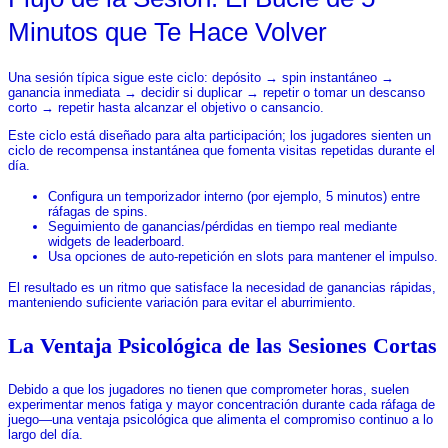
Minutos que Te Hace Volver
Una sesión típica sigue este ciclo: depósito → spin instantáneo →
ganancia inmediata → decidir si duplicar → repetir o tomar un descanso
corto → repetir hasta alcanzar el objetivo o cansancio.
Este ciclo está diseñado para alta participación; los jugadores sienten un
ciclo de recompensa instantánea que fomenta visitas repetidas durante el
día.
Configura un temporizador interno (por ejemplo, 5 minutos) entre
ráfagas de spins.
Seguimiento de ganancias/pérdidas en tiempo real mediante
widgets de leaderboard.
Usa opciones de auto‑repetición en slots para mantener el impulso.
El resultado es un ritmo que satisface la necesidad de ganancias rápidas,
manteniendo suficiente variación para evitar el aburrimiento.
La Ventaja Psicológica de las Sesiones Cortas
Debido a que los jugadores no tienen que comprometer horas, suelen
experimentar menos fatiga y mayor concentración durante cada ráfaga de
juego—una ventaja psicológica que alimenta el compromiso continuo a lo
largo del día.