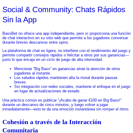
Social & Community: Chats Rápidos
Sin la App
BassBet no ofrece una app independiente, pero sí proporciona una función
de chat interactivo en su sitio web que permite a los jugadores conversar
durante breves descansos entre spins.
La plataforma de chat es ligera; no interfiere con el rendimiento del juego y
permite compartir consejos rápidos o felicitar a otros por sus ganancias—
justo lo que encaja en un ciclo de juego de alta intensidad.
Mencionar “Big Bass” en ganancias atrae la atención de otros
jugadores al instante.
Los saludos rápidos mantienen alta la moral durante pausas
breves.
Sin integración con redes sociales, mantiene el enfoque en el juego
en lugar de actualizaciones de estado.
Una práctica común es publicar “¡Acabo de ganar €100 en Big Bass!”
durante un descanso de cinco minutos, y luego volver a jugar
inmediatamente—esto te da una emoción instantánea sin romper el ritmo.
Cohesión a través de la Interacción
Comunitaria