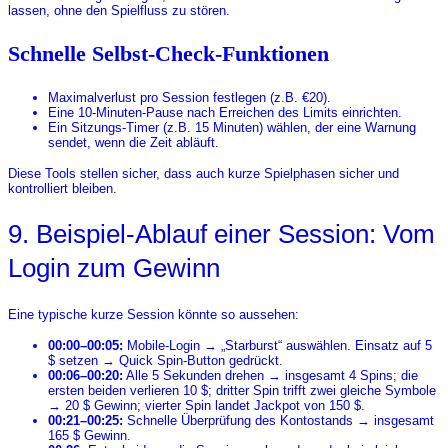
lassen, ohne den Spielfluss zu stören.
Schnelle Selbst‑Check‑Funktionen
Maximalverlust pro Session festlegen (z.B. €20).
Eine 10-Minuten‑Pause nach Erreichen des Limits einrichten.
Ein Sitzungs‑Timer (z.B. 15 Minuten) wählen, der eine Warnung
sendet, wenn die Zeit abläuft.
Diese Tools stellen sicher, dass auch kurze Spielphasen sicher und
kontrolliert bleiben.
9. Beispiel‑Ablauf einer Session: Vom
Login zum Gewinn
Eine typische kurze Session könnte so aussehen:
00:00–00:05:
Mobile‑Login → „Starburst“ auswählen. Einsatz auf 5
$ setzen → Quick Spin‑Button gedrückt.
00:06–00:20:
Alle 5 Sekunden drehen → insgesamt 4 Spins; die
ersten beiden verlieren 10 $; dritter Spin trifft zwei gleiche Symbole
→ 20 $ Gewinn; vierter Spin landet Jackpot von 150 $.
00:21–00:25:
Schnelle Überprüfung des Kontostands → insgesamt
165 $ Gewinn.