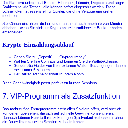
Die Plattform unterstützt Bitcoin, Ethereum, Litecoin, Dogecoin und sogar
Stablecoins wie Tether—alle können sofort eingezahlt werden. Diese
Schnelligkeit ist essenziell für Spieler, die ohne Verzögerung drehen
möchten.
Sie können einzahlen, drehen und manchmal auch innerhalb von Minuten
abheben—wenn Sie sich für Krypto anstelle traditioneller Bankmethoden
entscheiden.
Krypto‑Einzahlungsablauf
Gehen Sie zu „Deposit“ → „Cryptocurrency“.
Wählen Sie Ihre Coin aus und kopieren Sie die Wallet‑Adresse.
Senden Sie Gelder von Ihrer externen Wallet; Bestätigungen dauern
meist unter 5 Minuten.
Der Betrag erscheint sofort in Ihrem Konto.
Diese Geschwindigkeit passt perfekt zu kurzen Sessions.
7. VIP‑Programm als Zusatzfunktion
Das mehrstufige Treueprogramm steht allen Spielern offen, wird aber oft
von denen übersehen, die sich auf schnelle Gewinne konzentrieren.
Dennoch können Punkte Ihren zukünftigen Spielverlauf verbessern, ohne
die Dauer Ihrer aktuellen Session zu beeinflussen.