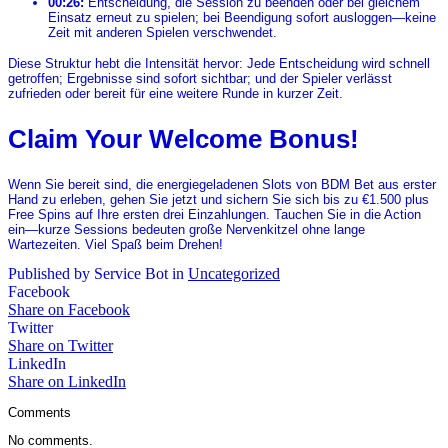
00:26:
Entscheidung, die Session zu beenden oder bei gleichem
Einsatz erneut zu spielen; bei Beendigung sofort ausloggen—keine
Zeit mit anderen Spielen verschwendet.
Diese Struktur hebt die Intensität hervor: Jede Entscheidung wird schnell
getroffen; Ergebnisse sind sofort sichtbar; und der Spieler verlässt
zufrieden oder bereit für eine weitere Runde in kurzer Zeit.
Claim Your Welcome Bonus!
Wenn Sie bereit sind, die energiegeladenen Slots von BDM Bet aus erster
Hand zu erleben, gehen Sie jetzt und sichern Sie sich bis zu €1.500 plus
Free Spins auf Ihre ersten drei Einzahlungen. Tauchen Sie in die Action
ein—kurze Sessions bedeuten große Nervenkitzel ohne lange
Wartezeiten. Viel Spaß beim Drehen!
Published by Service Bot in
Uncategorized
Facebook
Share on Facebook
Twitter
Share on Twitter
LinkedIn
Share on LinkedIn
Comments
No comments.