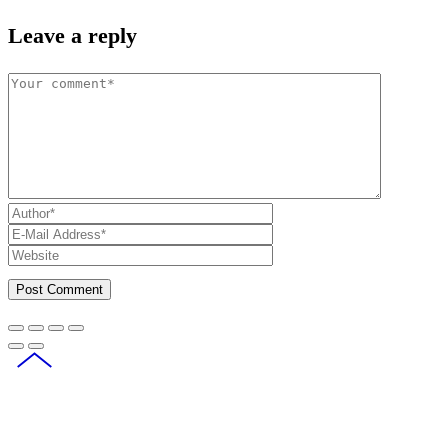
Leave a reply