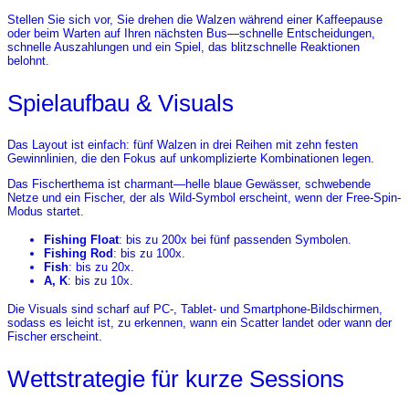
Stellen Sie sich vor, Sie drehen die Walzen während einer Kaffeepause
oder beim Warten auf Ihren nächsten Bus—schnelle Entscheidungen,
schnelle Auszahlungen und ein Spiel, das blitzschnelle Reaktionen
belohnt.
Spielaufbau & Visuals
Das Layout ist einfach: fünf Walzen in drei Reihen mit zehn festen
Gewinnlinien, die den Fokus auf unkomplizierte Kombinationen legen.
Das Fischerthema ist charmant—helle blaue Gewässer, schwebende
Netze und ein Fischer, der als Wild-Symbol erscheint, wenn der Free‑Spin-
Modus startet.
Fishing Float
: bis zu 200x bei fünf passenden Symbolen.
Fishing Rod
: bis zu 100x.
Fish
: bis zu 20x.
A, K
: bis zu 10x.
Die Visuals sind scharf auf PC-, Tablet- und Smartphone-Bildschirmen,
sodass es leicht ist, zu erkennen, wann ein Scatter landet oder wann der
Fischer erscheint.
Wettstrategie für kurze Sessions