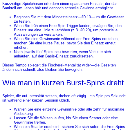
Kurzzeitige Spielphasen erfordern einen sparsamen Einsatz, der das
Bankroll am Leben hält und dennoch schnelle Gewinne ermöglicht.
Beginnen Sie mit dem Mindesteinsatz—€0.10—um die Gewässer
zu testen.
Wenn Sie früh einen Free‑Spin-Trigger landen, erwägen Sie, den
Einsatz um eine Linie zu erhöhen (z.B. €0.20), um potenzielle
Auszahlungen zu verstärken.
Wenn Sie eine Gewinnserie während der Free‑Spins erreichen,
machen Sie eine kurze Pause, bevor Sie den Einsatz erneut
erhöhen.
Nach jeweils fünf Spins neu bewerten; wenn Verluste sich
anhäufen, auf den Basis-Einsatz zurücksetzen.
Dieses Tempo spiegelt die Fischerei-Mentalität wider—die Gezeiten
ändern sich schnell, also bleiben Sie beweglich.
Wie man in kurzen Burst-Spins dreht
Spieler, die auf Intensität setzen, drehen oft zügig—ein Spin pro Sekunde
ist während einer kurzen Session üblich.
Wählen Sie eine einzelne Gewinnlinie oder alle zehn für maximale
Abdeckung.
Lassen Sie die Walzen laufen, bis Sie einen Scatter oder eine
Gewinnlinie treffen.
Wenn ein Scatter erscheint, sichern Sie sich sofort die Free‑Spins.