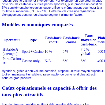
joueurs vers le casino, et inversement. Par exemple, un opérateur hybride
offre 8 % de cash‑back sur les pertes sportives, puis propose un
boost
de
5 % supplémentaire lorsqu’un joueur utilise le même argent pour jouer à la
roulette européenne (RTP ≈ 97 %). Cette boucle crée une dynamique
d’engagement continu, où chaque segment alimente l’autre.
Modèles économiques comparés
Taux
Cash‑back
Cash‑back
Plaf
Opérateur
Type
moyen de
sport
casino
mens
cash‑back
Hybride A
7,5 %
Sport + Casino
10 %
5 %
500 
(exemple)
global
Pure‑Casino
Casino only
N/A
6 %
6 %
400 
B
Hybride A, grâce à son volume combiné, propose un taux moyen supérieur
tout en maintenant un plafond raisonnable, ce qui le rend plus attractif
pour les gros parieurs.
Coûts opérationnels et capacité à offrir des
taux plus attractifs
Les plateformes hybrides profitent d’économies d’échelle sur les