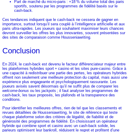
Part de marché du micro‑paris : +18 % du volume total des paris
sportifs, soutenu par les programmes de fidélité basés sur le
cash‑back.
Ces tendances indiquent que le cash‑back ne cessera de gagner en
importance, surtout lorsqu’il sera couplé à l’intelligence artificielle et aux
paris ultra‑rapides. Les joueurs qui souhaitent maximiser leurs chances
devront surveiller les offres les plus innovantes, souvent présentées sur
des sites de comparaison comme Housseniawriting.
Conclusion
En 2024, le cash‑back est devenu le facteur différenciateur majeur entre
les plateformes hybrides sport + casino et les sites pure‑casino. Grâce à
une capacité à redistribuer une partie des pertes, les opérateurs hybrides
offrent non seulement une meilleure protection du capital, mais aussi une
expérience plus engageante et psychologiquement rassurante. Les
joueurs avisés savent désormais qu’il ne suffit plus de comparer les
welcome‑bonus
ou les jackpots ; il faut analyser les programmes de
cash‑back, les taux proposés, les plafonds et la transparence des
conditions.
Pour identifier les meilleures offres, rien de tel que les classements et
revues détaillées de Housseniawriting, le site de référence qui teste
chaque plateforme selon des critères de légalité, de fiabilité et de
générosité des programmes de fidélité. En choisissant un opérateur
hybride qui combine sport et casino avec un cash‑back solide, les
parieurs optimisent leur bankroll, réduisent le regret et profitent d’une