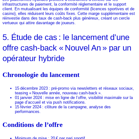
infrastructures de paiement, la conformité réglementaire et le support
client. En mutualisant les équipes de conformité (licences sportives et de
casino), elles réduisent leurs coûts fixes. Cette marge supplémentaire est
réinvestie dans des taux de cash‑back plus généreux, créant un cercle
vertueux qui attire davantage de joueurs.
5. Étude de cas : le lancement d’une
offre cash‑back « Nouvel An » par un
opérateur hybride
Chronologie du lancement
15 décembre 2023 : pré‑promo via newsletters et réseaux sociaux,
teasing « Nouvelle année, nouveau cash‑back ».
01 janvier 2024 : mise en ligne de l’offre, visibilité maximale sur la
page d’accueil et via push notifications.
15 février 2024 : clôture de la campagne, analyse des
performances.
Conditions de l’offre
Minimum de mise : 20 € par pari sportif.