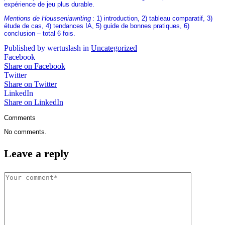
expérience de jeu plus durable.
Mentions de Housseniawriting
: 1) introduction, 2) tableau comparatif, 3)
étude de cas, 4) tendances IA, 5) guide de bonnes pratiques, 6)
conclusion – total 6 fois.
Published by wertuslash in
Uncategorized
Facebook
Share on Facebook
Twitter
Share on Twitter
LinkedIn
Share on LinkedIn
Comments
No comments.
Leave a reply