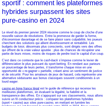
sportif : comment les plateformes
hybrides surpassent les sites
pure‑casino en 2024
Le réveil du premier janvier 2024 résonne comme le coup de cloche d’une
nouvelle saison de résolutions. Entre la promesse de garder la forme,
d’économiser davantage et de se faire plaisir sans culpabilité, les joueurs
cherchent des solutions qui allient divertissement et rentabilité. Les
budgets de loisir, désormais plus conscients, sont dirigés vers des offres
qui offrent de la vraie valeur ajoutée : plus de chances de récupérer une
partie de leurs mises, moins de risques de perdre tout le capital d’un coup.
C’est dans ce contexte que le
cash‑back
s’impose comme le levier de
différenciation le plus puissant du sport‑betting. En rendant aux parieurs
un pourcentage de leurs pertes, il transforme chaque mise en une
opportunité de « re‑gagner » partielle, créant ainsi un sentiment de justice
et de sécurité. Pour les amateurs de jeux de hasard, cela représente une
alternative séduisante aux bonus classiques souvent conditionnés à un
lourd
wager
.
casino en ligne france légal
est le guide de référence qui recense les
meilleures plateformes, en évaluant la légalité, la fiabilité et la
transparence des offres. En s’appuyant sur ses classements, nous allons
suivre un fil conducteur précis : comparer les plateformes hybrides
(sport + casino) aux sites pure‑casino, en mettant en lumière les