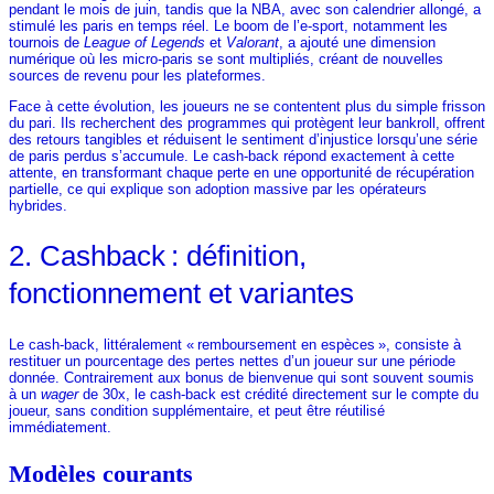
pendant le mois de juin, tandis que la NBA, avec son calendrier allongé, a
stimulé les paris en temps réel. Le boom de l’e‑sport, notamment les
tournois de
League of Legends
et
Valorant
, a ajouté une dimension
numérique où les micro‑paris se sont multipliés, créant de nouvelles
sources de revenu pour les plateformes.
Face à cette évolution, les joueurs ne se contentent plus du simple frisson
du pari. Ils recherchent des programmes qui protègent leur bankroll, offrent
des retours tangibles et réduisent le sentiment d’injustice lorsqu’une série
de paris perdus s’accumule. Le cash‑back répond exactement à cette
attente, en transformant chaque perte en une opportunité de récupération
partielle, ce qui explique son adoption massive par les opérateurs
hybrides.
2. Cashback : définition,
fonctionnement et variantes
Le cash‑back, littéralement « remboursement en espèces », consiste à
restituer un pourcentage des pertes nettes d’un joueur sur une période
donnée. Contrairement aux bonus de bienvenue qui sont souvent soumis
à un
wager
de 30x, le cash‑back est crédité directement sur le compte du
joueur, sans condition supplémentaire, et peut être réutilisé
immédiatement.
Modèles courants