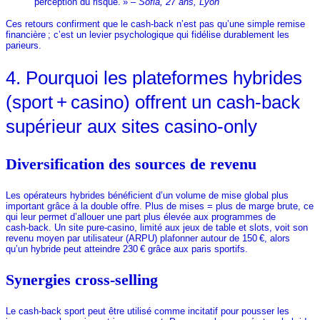
perception du risque. » –
Sofia, 27 ans, Lyon
Ces retours confirment que le cash‑back n’est pas qu’une simple remise
financière ; c’est un levier psychologique qui fidélise durablement les
parieurs.
4. Pourquoi les plateformes hybrides
(sport + casino) offrent un cash‑back
supérieur aux sites casino‑only
Diversification des sources de revenu
Les opérateurs hybrides bénéficient d’un volume de mise global plus
important grâce à la double offre. Plus de mises = plus de marge brute, ce
qui leur permet d’allouer une part plus élevée aux programmes de
cash‑back. Un site pure‑casino, limité aux jeux de table et slots, voit son
revenu moyen par utilisateur (ARPU) plafonner autour de 150 €, alors
qu’un hybride peut atteindre 230 € grâce aux paris sportifs.
Synergies cross‑selling
Le cash‑back sport peut être utilisé comme incitatif pour pousser les